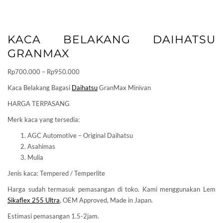
KACA BELAKANG DAIHATSU
GRANMAX
Price
Rp
700.000
–
Rp
950.000
range:
Kaca Belakang Bagasi
Daihatsu
GranMax Minivan
Rp700.000
HARGA TERPASANG
through
Rp950.000
Merk kaca yang tersedia:
AGC Automotive – Original Daihatsu
Asahimas
Mulia
Jenis kaca: Tempered / Temperlite
Harga sudah termasuk pemasangan di toko. Kami menggunakan Lem
Sikaflex 255 Ultra
, OEM Approved, Made in Japan.
Estimasi pemasangan 1.5-2jam.