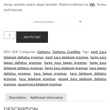
Harga sewaktu-waktu dapat berubah. Mohon konfirmasi ke
WA
. Terima
kasih banyak.
MERK KACA
KACA
ADD TO CART
BELAKANG
DAIHATSU
GRANMAX
SKU:
N/A
Categories:
Daihatsu
,
Daihatsu GranMax
Tags:
ganti kaca
QUANTITY
belakang daihatsu granmax
,
ganti kaca belakang granmax
,
harga kaca
bagasi daihatsu granmax
,
harga kaca bagasi granmax
,
harga kaca
belakang daihatsu granmax
,
harga kaca belakang granmax
,
kaca bagasi
daihatsu granmax
,
kaca bagasi granmax
,
kaca belakang daihatsu
granmax
,
kaca belakang granmax
,
pasang kaca belakang daihatsu
granmax
,
pasang kaca belakang granmax
Description
Additional information
DESCRIPTION