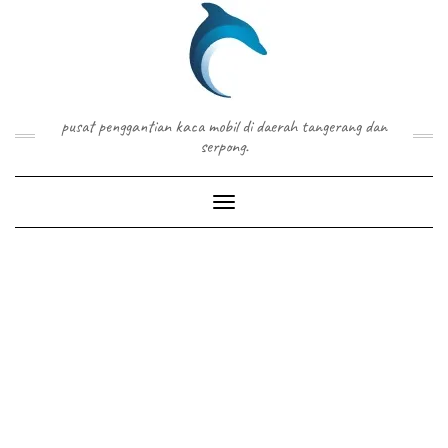
Skip
to
content
pusat penggantian kaca mobil di daerah tangerang dan
serpong.
Toggle Navigation