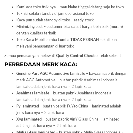
Kami ada toko fisik nya – mau klaim tinggal datang saja ke toko
Teknisi selalu standby di jam operasional toko
Kaca pun sudah standby di toko – ready stock
Minimizing cost – customer bisa dapat harga lebih baik (murah)
dengan kualitas terbaik
Toko Kaca Mobil Lumba Lumba
TIDAK PERNAH
sekali pun
melayani pemasangan di luar toko
Semua pemasangan melewati
Quality Control Check
setelah selesai.
PERBEDAAN MERK KACA:
Genuine Part AGC Automotive lamisafe
– bawaan pabrik dengan
merk AGC Automotive – buatan pabrik Asahimas Indonesia –
lamisafe adalah jenis kaca nya = 2 lapis kaca
Asahimas lamisafe
– buatan pabrik Asahimas Indonesia –
lamisafe adalah jenis kaca nya = 2 lapis kaca
Fy laminated
– buatan pabrik FuYao China – laminated adalah
jenis kaca nya = 2 lapis kaca
Xyg laminated
– buatan pabrik XinYiGlass China – laminated
adalah jenis kaca nya = 2 lapis kaca
Mulia Glass laminated
– buatan pabrik Mulia Glass Indonesia –