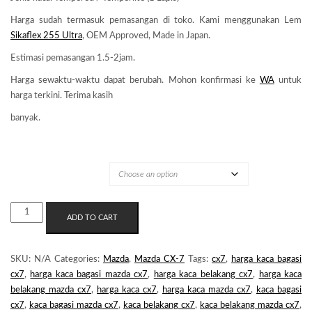
Harga sudah termasuk pemasangan di toko. Kami menggunakan Lem
Sikaflex 255 Ultra
, OEM Approved, Made in Japan.
Estimasi pemasangan 1.5-2jam.
Harga sewaktu-waktu dapat berubah. Mohon konfirmasi ke
WA
untuk
harga terkini. Terima kasih
banyak.
MERK KACA
KACA
ADD TO CART
BELAKANG
MAZDA
CX7
SKU:
N/A
Categories:
Mazda
,
Mazda CX-7
Tags:
cx7
,
harga kaca bagasi
QUANTITY
cx7
,
harga kaca bagasi mazda cx7
,
harga kaca belakang cx7
,
harga kaca
belakang mazda cx7
,
harga kaca cx7
,
harga kaca mazda cx7
,
kaca bagasi
cx7
,
kaca bagasi mazda cx7
,
kaca belakang cx7
,
kaca belakang mazda cx7
,