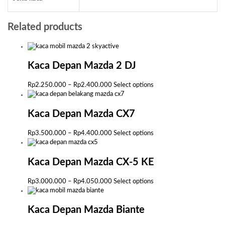
Related products
Kaca Depan Mazda 2 DJ
Price
This
Rp
2.250.000
–
Rp
2.400.000
Select options
range:
product
Rp2.250.000
has
through
multiple
Kaca Depan Mazda CX7
Rp2.400.000
variants.
The
Price
This
Rp
3.500.000
–
Rp
4.400.000
Select options
options
range:
product
may
Rp3.500.000
has
be
through
multiple
Kaca Depan Mazda CX-5 KE
chosen
Rp4.400.000
variants.
on
The
Price
This
Rp
3.000.000
–
Rp
4.050.000
Select options
the
options
range:
product
product
may
Rp3.000.000
has
page
be
through
multiple
Kaca Depan Mazda Biante
chosen
Rp4.050.000
variants.
on