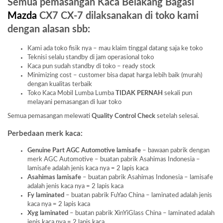
Semua pemasangan Kaca Belakang Bagasi
Mazda
CX7 CX-7 dilaksanakan di toko kami
dengan alasan sbb:
Kami ada toko fisik nya – mau klaim tinggal datang saja ke toko
Teknisi selalu standby di jam operasional toko
Kaca pun sudah standby di toko – ready stock
Minimizing cost – customer bisa dapat harga lebih baik (murah)
dengan kualitas terbaik
Toko Kaca Mobil Lumba Lumba
TIDAK PERNAH
sekali pun
melayani pemasangan di luar toko
Semua pemasangan melewati
Quality Control Check
setelah selesai.
Perbedaan merk kaca:
Genuine Part AGC Automotive lamisafe
– bawaan pabrik dengan
merk AGC Automotive – buatan pabrik Asahimas Indonesia –
lamisafe adalah jenis kaca nya = 2 lapis kaca
Asahimas lamisafe
– buatan pabrik Asahimas Indonesia – lamisafe
adalah jenis kaca nya = 2 lapis kaca
Fy laminated
– buatan pabrik FuYao China – laminated adalah jenis
kaca nya = 2 lapis kaca
Xyg laminated
– buatan pabrik XinYiGlass China – laminated adalah
jenis kaca nya = 2 lapis kaca