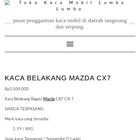
Skip
to
content
pusat penggantian kaca mobil di daerah tangerang
dan serpong.
Toggle Navigation
KACA BELAKANG MAZDA CX7
Rp
3.500.000
Kaca Belakang Bagasi
Mazda
CX7 CX-7
HARGA TERPASANG
Merk kaca yang tersedia:
FY / XYG
Jenis kaca: Tempered / Temperlite (1 Lapis)