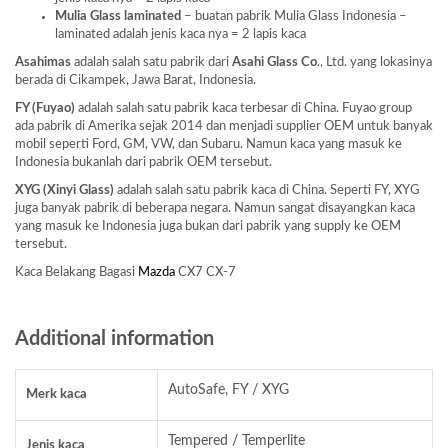
Mulia Glass laminated
– buatan pabrik Mulia Glass Indonesia –
laminated adalah jenis kaca nya = 2 lapis kaca
Asahimas
adalah salah satu pabrik dari
Asahi Glass
Co
., Ltd. yang lokasinya
berada di Cikampek, Jawa Barat, Indonesia.
FY (Fuyao)
adalah salah satu pabrik kaca terbesar di China. Fuyao group
ada pabrik di Amerika sejak 2014 dan menjadi supplier OEM untuk banyak
mobil seperti Ford, GM, VW, dan Subaru. Namun kaca yang masuk ke
Indonesia bukanlah dari pabrik OEM tersebut.
XYG (Xinyi Glass)
adalah salah satu pabrik kaca di China. Seperti FY, XYG
juga banyak pabrik di beberapa negara. Namun sangat disayangkan kaca
yang masuk ke Indonesia juga bukan dari pabrik yang supply ke OEM
tersebut.
Kaca Belakang Bagasi
Mazda
CX7 CX-7
Additional information
AutoSafe, FY / XYG
Merk kaca
Tempered / Temperlite
Jenis kaca