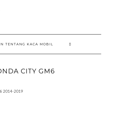
AN TENTANG KACA MOBIL
ONDA CITY GM6
:
 6 2014-2019
800.000
gh
450.000