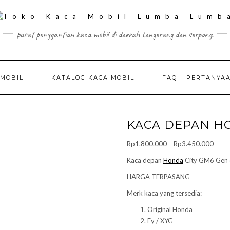
pusat penggantian kaca mobil di daerah tangerang dan serpong.
 MOBIL
KATALOG KACA MOBIL
FAQ – PERTANYA
KACA DEPAN H
Price
Rp
1.800.000
–
Rp
3.450.000
range
Kaca depan
Honda
City GM6 Gen
Rp1.
HARGA TERPASANG
throu
Rp3.
Merk kaca yang tersedia:
Original Honda
Fy / XYG