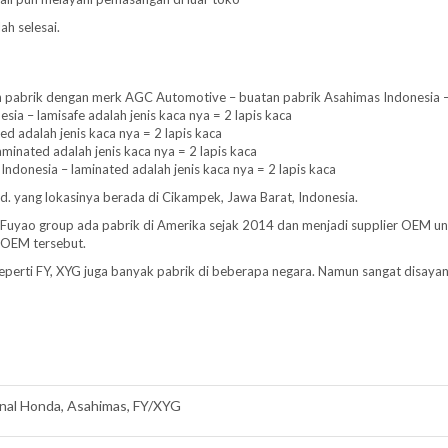
ah selesai.
pabrik dengan merk AGC Automotive – buatan pabrik Asahimas Indonesia – la
ia – lamisafe adalah jenis kaca nya = 2 lapis kaca
d adalah jenis kaca nya = 2 lapis kaca
aminated adalah jenis kaca nya = 2 lapis kaca
Indonesia – laminated adalah jenis kaca nya = 2 lapis kaca
Ltd. yang lokasinya berada di Cikampek, Jawa Barat, Indonesia.
a. Fuyao group ada pabrik di Amerika sejak 2014 dan menjadi supplier OEM u
 OEM tersebut.
 Seperti FY, XYG juga banyak pabrik di beberapa negara. Namun sangat disaya
inal Honda, Asahimas, FY/XYG