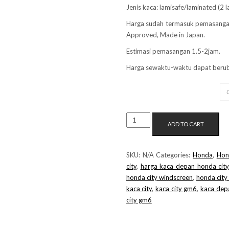
Jenis kaca: lamisafe/laminated (2 l
Harga sudah termasuk pemasanga
Approved, Made in Japan.
Estimasi pemasangan 1.5-2jam.
Harga sewaktu-waktu dapat berub
MERK KACA
KACA
ADD TO CART
DEPAN
HONDA
CITY
SKU:
N/A
Categories:
Honda
,
Hon
GM6
city
,
harga kaca depan honda city
QUANTITY
honda city windscreen
,
honda city
kaca city
,
kaca city gm6
,
kaca depa
city gm6