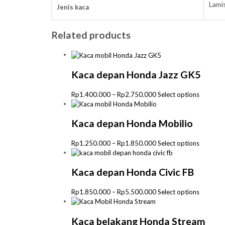
Lami
Jenis kaca
Related products
Kaca depan Honda Jazz GK5
Price
This
Rp
1.400.000
–
Rp
2.750.000
Select options
range:
product
Rp1.400.000
has
through
multiple
Kaca depan Honda Mobilio
Rp2.750.000
variants.
The
Price
This
Rp
1.250.000
–
Rp
1.850.000
Select options
options
range:
product
may
Rp1.250.000
has
be
through
multiple
Kaca depan Honda Civic FB
chosen
Rp1.850.000
variants.
on
The
Price
This
Rp
1.850.000
–
Rp
5.500.000
Select options
the
options
range:
product
product
may
Rp1.850.000
has
page
be
through
multiple
Kaca belakang Honda Stream
chosen