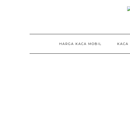
Skip
to
content
HARGA KACA MOBIL
KACA