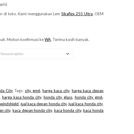
apis)
n di toko. Kami menggunakan Lem
Sikaflex 255 Ultra
, OEM
ah. Mohon konfirmasi ke
WA
. Terima kasih banyak.
da City
Tags:
city gm6
,
harga kaca city
,
harga kaca depan
,
harga kaca honda city
,
honda city glass
,
honda city gm6
,
 windshield
,
jual kaca depan honda city
,
jual kaca honda city
,
n city
,
kaca depan honda city
,
kaca honda city
,
kaca honda