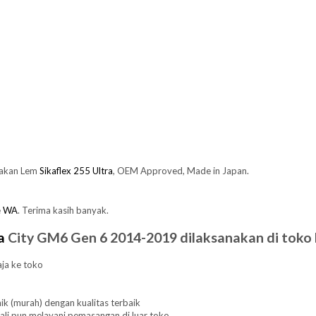
nakan Lem
Sikaflex 255 Ultra
, OEM Approved, Made in Japan.
e
WA
. Terima kasih banyak.
a
City GM6 Gen 6 2014-2019 dilaksanakan di toko 
aja ke toko
ik (murah) dengan kualitas terbaik
ali pun melayani pemasangan di luar toko