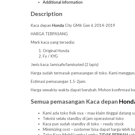
Additional information
Description
Kaca depan
Honda
City GM6 Gen 6 2014-2019
HARGA TERPASANG
Merk kaca yang tersedia:
Original Honda
Fy / XYG
Jenis kaca: lamisafe/laminated (2 lapis)
Harga sudah termasuk pemasangan di toko. Kami menggu
Estimasi pemasangan 1.5-2jam.
Harga sewaktu-waktu dapat berubah. Mohon konfirmasi k
Semua pemasangan Kaca depan
Hond
Kami ada toko fisik nya – mau klaim tinggal datang s
Teknisi selalu standby di jam operasional toko
Kaca pun sudah standby di toko – ready stock
Minimizing cost – customer bisa dapat harga lebih ba
Toko Kaca Mobil Lumba Lumba
TIDAK PERNAH
sek