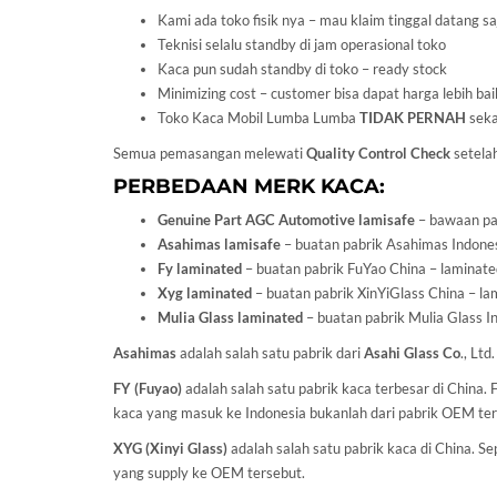
Kami ada toko fisik nya – mau klaim tinggal datang sa
Teknisi selalu standby di jam operasional toko
Kaca pun sudah standby di toko – ready stock
Minimizing cost – customer bisa dapat harga lebih bai
Toko Kaca Mobil Lumba Lumba
TIDAK PERNAH
seka
Semua pemasangan melewati
Quality Control Check
setelah
PERBEDAAN MERK KACA:
Genuine Part AGC Automotive lamisafe
– bawaan pab
Asahimas lamisafe
– buatan pabrik Asahimas Indonesi
Fy laminated
– buatan pabrik FuYao China – laminated
Xyg laminated
– buatan pabrik XinYiGlass China – lam
Mulia Glass laminated
– buatan pabrik Mulia Glass In
Asahimas
adalah salah satu pabrik dari
Asahi Glass
Co
., Lt
FY (Fuyao)
adalah salah satu pabrik kaca terbesar di China
kaca yang masuk ke Indonesia bukanlah dari pabrik OEM ter
XYG (Xinyi Glass)
adalah salah satu pabrik kaca di China. 
yang supply ke OEM tersebut.