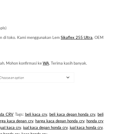
pis)
n di toko. Kami menggunakan Lem
Sikaflex 255 Ultra
, OEM
ah. Mohon konfirmasi ke
WA
. Terima kasih banyak.
da CRV
Tags:
beli kaca crv
,
beli kaca depan honda crv
,
beli
rga kaca depan crv
,
harga kaca depan honda crv
,
honda crv
jual kaca crv
,
jual kaca depan honda crv
,
jual kaca honda crv
,