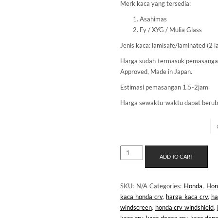
Merk kaca yang tersedia:
Asahimas
Fy / XYG / Mulia Glass
Jenis kaca: lamisafe/laminated (2 la
Harga sudah termasuk pemasanga
Approved, Made in Japan.
Estimasi pemasangan 1.5-2jam
Harga sewaktu-waktu dapat berub
MERK KACA
KACA
ADD TO CART
DEPAN
HONDA
CRV
SKU:
N/A
Categories:
Honda
,
Hon
GEN2
kaca honda crv
,
harga kaca crv
,
ha
QUANTITY
windscreen
,
honda crv windshield
,