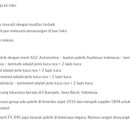
ja ke toko
k (murah) dengan kualitas terbaik
li pun melayani pemasangan di luar toko
 selesai.
rik dengan merk AGC Automotive – buatan pabrik Asahimas Indonesia – lamisa
a – lamisafe adalah jenis kaca nya = 2 lapis kaca
 adalah jenis kaca nya = 2 lapis kaca
inated adalah jenis kaca nya = 2 lapis kaca
donesia – laminated adalah jenis kaca nya = 2 lapis kaca
d. yang lokasinya berada di Cikampek, Jawa Barat, Indonesia.
. Fuyao group ada pabrik di Amerika sejak 2014 dan menjadi supplier OEM unt
sebut.
Seperti FY, XYG juga banyak pabrik di beberapa negara. Namun sangat disayang