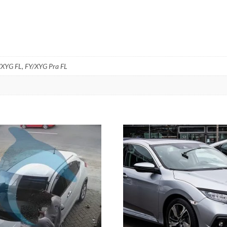
/XYG FL, FY/XYG Pra FL