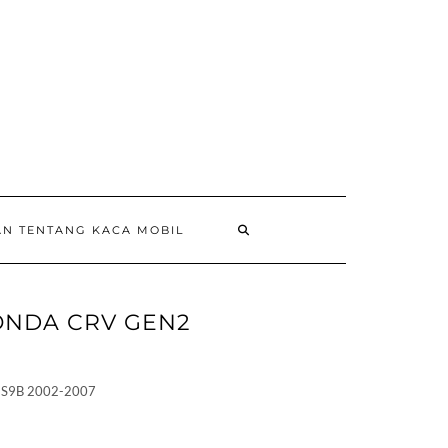
AN TENTANG KACA MOBIL
ONDA CRV GEN2
:
 S9B 2002-2007
10.000
gh
00.000