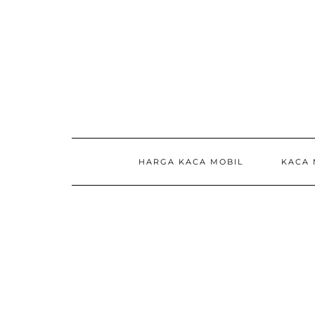
Skip
to
content
HARGA KACA MOBIL
KACA 