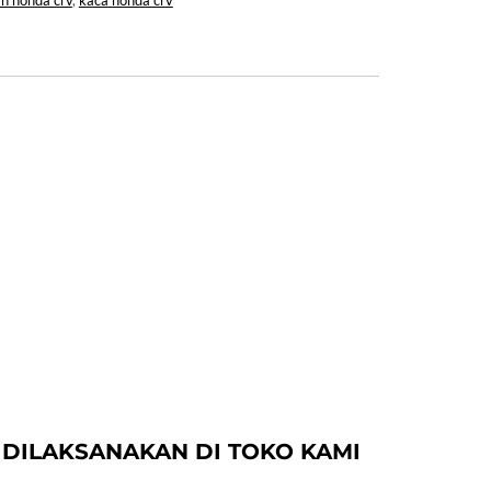
n honda crv
,
kaca honda crv
7 DILAKSANAKAN DI TOKO KAMI