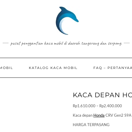
pusat penggantian kaca mobil di daerah tangerang dan serpong.
MOBIL
KATALOG KACA MOBIL
FAQ – PERTANYA
KACA DEPAN H
Price
Rp
1.610.000
–
Rp
2.400.000
range
Kaca depan
Honda
CRV Gen2 S9A
Rp1.6
HARGA TERPASANG
throu
Rp2.4