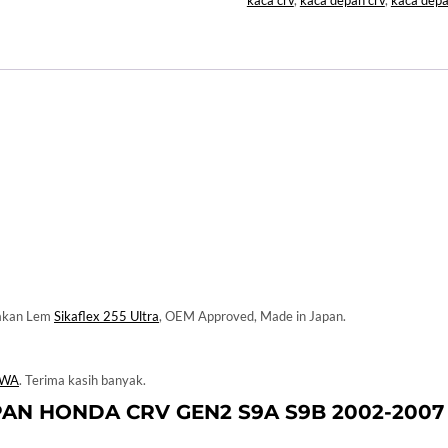
kaca crv
,
kaca depan crv
,
kaca depa
nakan Lem
Sikaflex 255 Ultra
, OEM Approved, Made in Japan.
WA
. Terima kasih banyak.
PAN
HONDA
CRV GEN2 S9A S9B 2002-200