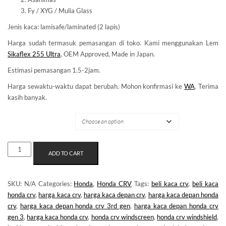
Fy / XYG / Mulia Glass
Jenis kaca: lamisafe/laminated (2 lapis)
Harga sudah termasuk pemasangan di toko. Kami menggunakan Lem
Sikaflex 255 Ultra
, OEM Approved, Made in Japan.
Estimasi pemasangan 1.5-2jam.
Harga sewaktu-waktu dapat berubah. Mohon konfirmasi ke
WA
. Terima
kasih banyak.
MERK KACA
KACA
ADD TO CART
DEPAN
HONDA
CRV
SKU:
N/A
Categories:
Honda
,
Honda CRV
Tags:
beli kaca crv
,
beli kaca
GEN3
honda crv
,
harga kaca crv
,
harga kaca depan crv
,
harga kaca depan honda
QUANTITY
crv
,
harga kaca depan honda crv 3rd gen
,
harga kaca depan honda crv
gen 3
,
harga kaca honda crv
,
honda crv windscreen
,
honda crv windshield
,