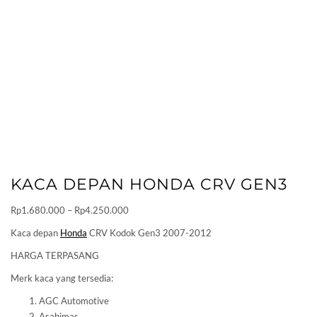
KACA DEPAN HONDA CRV GEN3
Price
Rp
1.680.000
–
Rp
4.250.000
range:
Kaca depan
Honda
CRV Kodok Gen3 2007-2012
Rp1.680.000
HARGA TERPASANG
through
Rp4.250.000
Merk kaca yang tersedia:
AGC Automotive
Asahimas