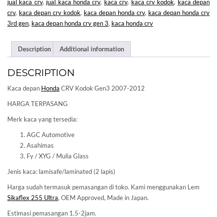
jual kaca crv
,
jual kaca honda crv
,
kaca crv
,
kaca crv kodok
,
kaca depan
crv
,
kaca depan crv kodok
,
kaca depan honda crv
,
kaca depan honda crv
3rd gen
,
kaca depan honda crv gen 3
,
kaca honda crv
Description
Additional information
DESCRIPTION
Kaca depan
Honda
CRV Kodok Gen3 2007-2012
HARGA TERPASANG
Merk kaca yang tersedia:
AGC Automotive
Asahimas
Fy / XYG / Mulia Glass
Jenis kaca: lamisafe/laminated (2 lapis)
Harga sudah termasuk pemasangan di toko. Kami menggunakan Lem
Sikaflex 255 Ultra
, OEM Approved, Made in Japan.
Estimasi pemasangan 1.5-2jam.