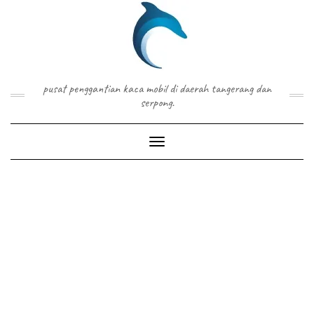
Skip
to
content
pusat penggantian kaca mobil di daerah tangerang dan
serpong.
Toggle Navigation