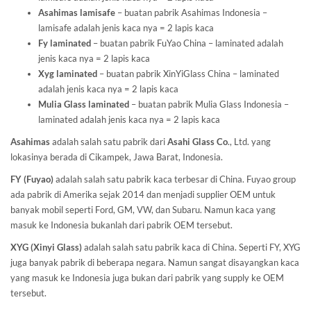
Asahimas lamisafe
– buatan pabrik Asahimas Indonesia –
lamisafe adalah jenis kaca nya = 2 lapis kaca
Fy laminated
– buatan pabrik FuYao China – laminated adalah
jenis kaca nya = 2 lapis kaca
Xyg laminated
– buatan pabrik XinYiGlass China – laminated
adalah jenis kaca nya = 2 lapis kaca
Mulia Glass laminated
– buatan pabrik Mulia Glass Indonesia –
laminated adalah jenis kaca nya = 2 lapis kaca
Asahimas
adalah salah satu pabrik dari
Asahi Glass
Co
., Ltd. yang
lokasinya berada di Cikampek, Jawa Barat, Indonesia.
FY (Fuyao)
adalah salah satu pabrik kaca terbesar di China. Fuyao group
ada pabrik di Amerika sejak 2014 dan menjadi supplier OEM untuk
banyak mobil seperti Ford, GM, VW, dan Subaru. Namun kaca yang
masuk ke Indonesia bukanlah dari pabrik OEM tersebut.
XYG (Xinyi Glass)
adalah salah satu pabrik kaca di China. Seperti FY, XYG
juga banyak pabrik di beberapa negara. Namun sangat disayangkan kaca
yang masuk ke Indonesia juga bukan dari pabrik yang supply ke OEM
tersebut.