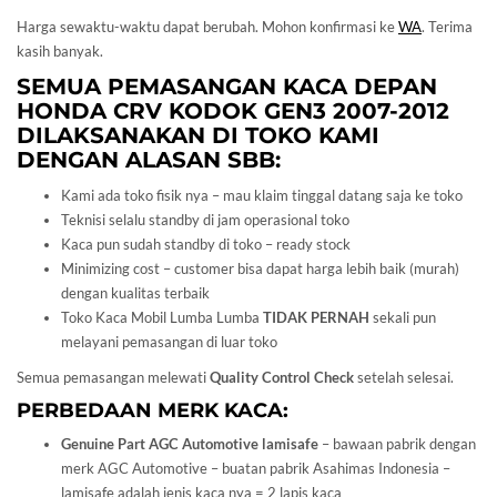
Harga sewaktu-waktu dapat berubah. Mohon konfirmasi ke
WA
. Terima
kasih banyak.
SEMUA PEMASANGAN KACA DEPAN
HONDA
CRV KODOK GEN3 2007-2012
DILAKSANAKAN DI TOKO KAMI
DENGAN ALASAN SBB:
Kami ada toko fisik nya – mau klaim tinggal datang saja ke toko
Teknisi selalu standby di jam operasional toko
Kaca pun sudah standby di toko – ready stock
Minimizing cost – customer bisa dapat harga lebih baik (murah)
dengan kualitas terbaik
Toko Kaca Mobil Lumba Lumba
TIDAK PERNAH
sekali pun
melayani pemasangan di luar toko
Semua pemasangan melewati
Quality Control Check
setelah selesai.
PERBEDAAN MERK KACA:
Genuine Part AGC Automotive lamisafe
– bawaan pabrik dengan
merk AGC Automotive – buatan pabrik Asahimas Indonesia –
lamisafe adalah jenis kaca nya = 2 lapis kaca