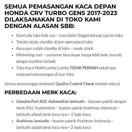
SEMUA PEMASANGAN KACA DEPAN
HONDA
CRV TURBO GEN5 2017-2023
DILAKSANAKAN DI TOKO KAMI
DENGAN ALASAN SBB:
Kami ada toko fisik nya – mau klaim tinggal datang saja ke toko
Teknisi selalu standby di jam operasional toko
Kaca pun sudah standby di toko – ready stock
Minimizing cost – customer bisa dapat harga lebih baik (murah)
dengan kualitas terbaik
Toko Kaca Mobil Lumba Lumba
TIDAK PERNAH
sekali pun
melayani pemasangan di luar toko
Semua pemasangan melewati
Quality Control Check
setelah selesai.
PERBEDAAN MERK KACA:
Genuine Part AGC Automotive lamisafe
– bawaan pabrik dengan
merk AGC Automotive – buatan pabrik Asahimas Indonesia –
lamisafe adalah jenis kaca nya = 2 lapis kaca
Asahimas lamisafe
– buatan pabrik Asahimas Indonesia –
lamisafe adalah jenis kaca nya = 2 lapis kaca