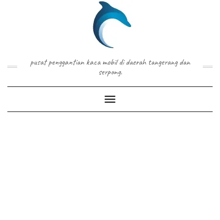
Skip
to
content
pusat penggantian kaca mobil di daerah tangerang dan
serpong.
Toggle Navigation