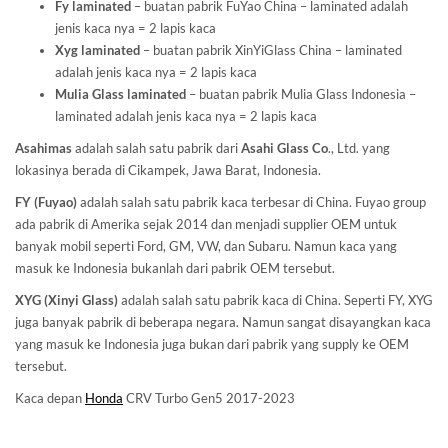
Fy laminated
– buatan pabrik FuYao China – laminated adalah
jenis kaca nya = 2 lapis kaca
Xyg laminated
– buatan pabrik XinYiGlass China – laminated
adalah jenis kaca nya = 2 lapis kaca
Mulia Glass laminated
– buatan pabrik Mulia Glass Indonesia –
laminated adalah jenis kaca nya = 2 lapis kaca
Asahimas
adalah salah satu pabrik dari
Asahi Glass
Co
., Ltd. yang
lokasinya berada di Cikampek, Jawa Barat, Indonesia.
FY (Fuyao)
adalah salah satu pabrik kaca terbesar di China. Fuyao group
ada pabrik di Amerika sejak 2014 dan menjadi supplier OEM untuk
banyak mobil seperti Ford, GM, VW, dan Subaru. Namun kaca yang
masuk ke Indonesia bukanlah dari pabrik OEM tersebut.
XYG (Xinyi Glass)
adalah salah satu pabrik kaca di China. Seperti FY, XYG
juga banyak pabrik di beberapa negara. Namun sangat disayangkan kaca
yang masuk ke Indonesia juga bukan dari pabrik yang supply ke OEM
tersebut.
Kaca depan
Honda
CRV Turbo Gen5 2017-2023