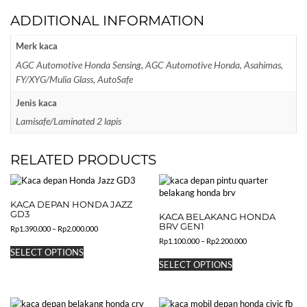
ADDITIONAL INFORMATION
Merk kaca
AGC Automotive Honda Sensing, AGC Automotive Honda, Asahimas,
FY/XYG/Mulia Glass, AutoSafe
Jenis kaca
Lamisafe/Laminated 2 lapis
RELATED PRODUCTS
KACA DEPAN HONDA JAZZ
GD3
KACA BELAKANG HONDA
BRV GEN1
Price
Rp
1.390.000
–
Rp
2.000.000
range:
Price
Rp
1.100.000
–
Rp
2.200.000
This
Rp1.390.000
range:
SELECT OPTIONS
product
This
through
Rp1.100.000
SELECT OPTIONS
has
product
Rp2.000.000
through
multiple
has
Rp2.200.000
variants.
multiple
The
variants.