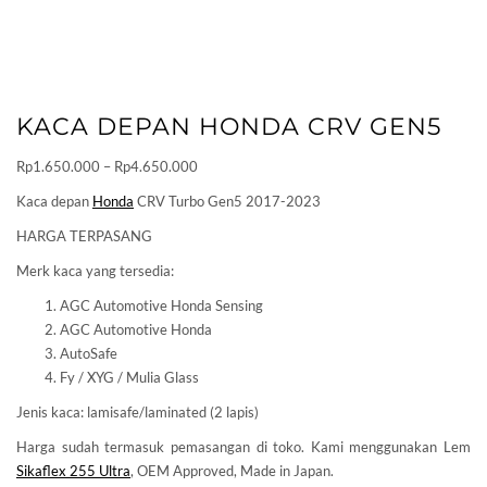
KACA DEPAN HONDA CRV GEN5
Price
Rp
1.650.000
–
Rp
4.650.000
range:
Kaca depan
Honda
CRV Turbo Gen5 2017-2023
Rp1.650.000
HARGA TERPASANG
through
Rp4.650.000
Merk kaca yang tersedia:
AGC Automotive Honda Sensing
AGC Automotive Honda
AutoSafe
Fy / XYG / Mulia Glass
Jenis kaca: lamisafe/laminated (2 lapis)
Harga sudah termasuk pemasangan di toko. Kami menggunakan Lem
Sikaflex 255 Ultra
, OEM Approved, Made in Japan.