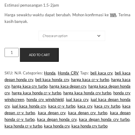
Estimasi pemasangan 1.5-2jam
Harga sewaktu-waktu dapat berubah. Mohon konfirmasi ke
WA
. Terima
kasih banyak.
MERK KACA
KACA
ADD TO CART
DEPAN
HONDA
CRV
SKU:
N/A
Categories:
Honda
,
Honda CRV
Tags:
beli kaca crv
,
beli kaca
GEN5
depan honda crv
,
beli kaca honda crv
,
harga kaca cr-v turbo
,
harga kaca
QUANTITY
crv
,
harga kaca crv turbo
,
harga kaca depan crv
,
harga kaca depan honda
crv
,
harga kaca honda cr-v turbo
,
harga kaca honda crv turbo
,
honda crv
windscreen
,
honda crv windshield
,
jual kaca crv
,
jual kaca depan honda
crv
,
jual kaca honda crv
,
kaca cr-v turbo
,
kaca crv
,
kaca crv turbo
,
kaca
depan cr-v turbo
,
kaca depan crv
,
kaca depan crv turbo
,
kaca depan
honda cr-v turbo
,
kaca depan honda crv
,
kaca depan honda crv turbo
,
kaca honda cr-v turbo
,
kaca honda crv
,
kaca honda crv turbo