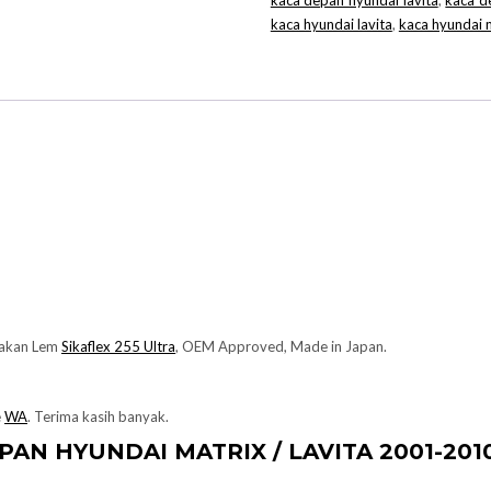
kaca depan hyundai lavita
,
kaca d
kaca hyundai lavita
,
kaca hyundai 
nakan Lem
Sikaflex 255 Ultra
, OEM Approved, Made in Japan.
e
WA
. Terima kasih banyak.
EPAN
HYUNDAI
MATRIX / LAVITA 2001-20