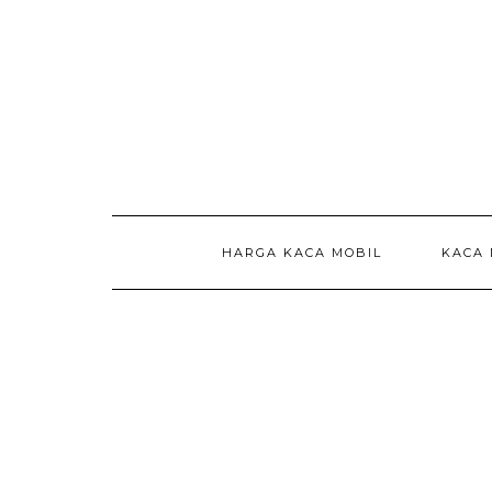
Skip
to
content
HARGA KACA MOBIL
KACA 