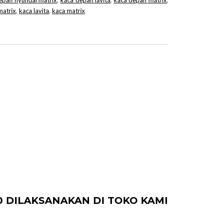
epan hyundai matrix
,
kaca depan lavita
,
kaca depan matrix
,
matrix
,
kaca lavita
,
kaca matrix
10 DILAKSANAKAN DI TOKO KAMI