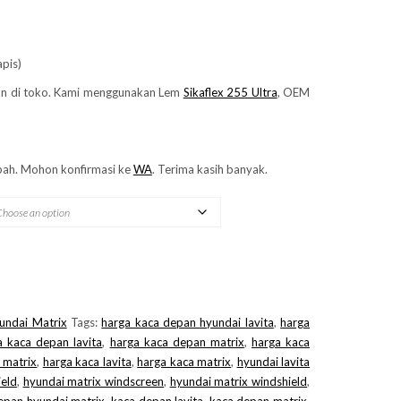
apis)
n di toko. Kami menggunakan Lem
Sikaflex 255 Ultra
, OEM
ah. Mohon konfirmasi ke
WA
. Terima kasih banyak.
undai Matrix
Tags:
harga kaca depan hyundai lavita
,
harga
a kaca depan lavita
,
harga kaca depan matrix
,
harga kaca
 matrix
,
harga kaca lavita
,
harga kaca matrix
,
hyundai lavita
ield
,
hyundai matrix windscreen
,
hyundai matrix windshield
,