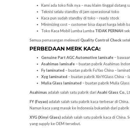
Kami ada toko fisik nya – mau klaim tinggal datang s
Teknisi selalu standby di jam operasional toko
Kaca pun sudah standby di toko – ready stock
Minimizing cost – customer bisa dapat harga lebih ba
Toko Kaca Mobil Lumba Lumba
TIDAK PERNAH
sek
Semua pemasangan melewati
Quality Control Check
setel
PERBEDAAN MERK KACA:
Genuine Part AGC Automotive lamisafe
– bawaan 
Asahimas lamisafe
– buatan pabrik Asahimas Indones
Fy laminated
– buatan pabrik FuYao China – laminate
Xyg laminated
– buatan pabrik XinYiGlass China – l
Mulia Glass laminated
– buatan pabrik Mulia Glass 
Asahimas
adalah salah satu pabrik dari
Asahi Glass
Co
., 
FY (Fuyao)
adalah salah satu pabrik kaca terbesar di Chin
Namun kaca yang masuk ke Indonesia bukanlah dari pabrik
XYG (Xinyi Glass)
adalah salah satu pabrik kaca di China.
yang supply ke OEM tersebut.