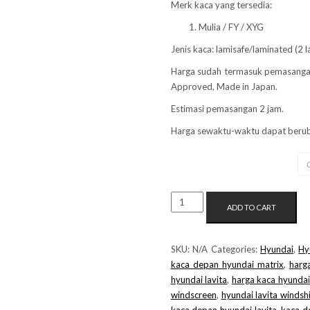
Merk kaca yang tersedia:
Mulia / FY / XYG
Jenis kaca: lamisafe/laminated (2 l
Harga sudah termasuk pemasanga
Approved, Made in Japan.
Estimasi pemasangan 2 jam.
Harga sewaktu-waktu dapat berub
MERK KACA
KACA
ADD TO CART
DEPAN
HYUNDAI
MATRIX
SKU:
N/A
Categories:
Hyundai
,
Hy
QUANTITY
kaca depan hyundai matrix
,
harg
hyundai lavita
,
harga kaca hyundai
windscreen
,
hyundai lavita windsh