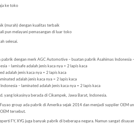
aja ke toko
ik (murah) dengan kualitas terbaik
ali pun melayani pemasangan di luar toko
ah selesai.
pabrik dengan merk AGC Automotive – buatan pabrik Asahimas Indonesia – la
ia – lamisafe adalah jenis kaca nya = 2 lapis kaca
d adalah jenis kaca nya = 2 lapis kaca
aminated adalah jenis kaca nya = 2 lapis kaca
Indonesia – laminated adalah jenis kaca nya = 2 lapis kaca
Ltd. yang lokasinya berada di Cikampek, Jawa Barat, Indonesia.
a. Fuyao group ada pabrik di Amerika sejak 2014 dan menjadi supplier OEM u
 OEM tersebut.
 Seperti FY, XYG juga banyak pabrik di beberapa negara. Namun sangat disaya