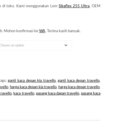
n di toko. Kami menggunakan Lem
Sikaflex 255 Ultra
, OEM
h. Mohon konfirmasi ke
WA
. Terima kasih banyak.
Tags:
ganti kaca depan kia travello
,
ganti kaca depan travello
,
avello
,
harga kaca depan kia travello
,
harga kaca depan travello
,
travello
,
kaca travello
,
pasang kaca dapan travello
,
pasang kaca