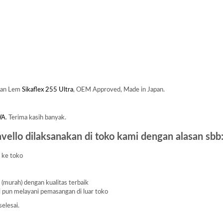
kan Lem
Sikaflex 255 Ultra
, OEM Approved, Made in Japan.
WA
. Terima kasih banyak.
vello dilaksanakan di toko kami dengan alasan sbb
a ke toko
 (murah) dengan kualitas terbaik
i pun melayani pemasangan di luar toko
selesai.