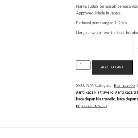
Harga sudah termasuk pemasanga
Approved, Made in Japan.
Estimasi pemasangan 1-2jam
Harga sewaktu-waktu dapat beruba
MERK KACA
KACA
ADD TO CART
DEPAN
KIA
TRAVELLO
SKU:
N/A
Category:
Kia Travello
QUANTITY
ganti kaca kia travello
,
ganti kaca tr
kaca depan kia travello
,
kaca depan 
depan kia travello