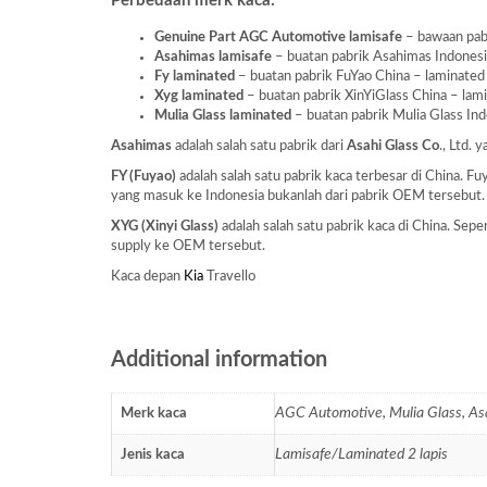
Perbedaan merk kaca:
Genuine Part AGC Automotive lamisafe
– bawaan pabr
Asahimas lamisafe
– buatan pabrik Asahimas Indonesia 
Fy laminated
– buatan pabrik FuYao China – laminated a
Xyg laminated
– buatan pabrik XinYiGlass China – lamin
Mulia Glass laminated
– buatan pabrik Mulia Glass Indo
Asahimas
adalah salah satu pabrik dari
Asahi Glass
Co
., Ltd.
FY (Fuyao)
adalah salah satu pabrik kaca terbesar di China. 
yang masuk ke Indonesia bukanlah dari pabrik OEM tersebut.
XYG (Xinyi Glass)
adalah salah satu pabrik kaca di China. Se
supply ke OEM tersebut.
Kaca depan
Kia
Travello
Additional information
AGC Automotive, Mulia Glass, A
Merk kaca
Lamisafe/Laminated 2 lapis
Jenis kaca