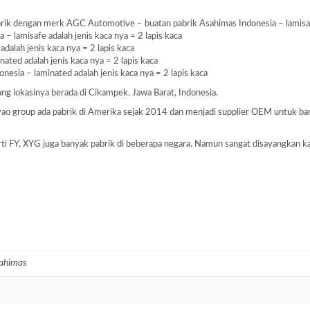
ik dengan merk AGC Automotive – buatan pabrik Asahimas Indonesia – lamisafe 
– lamisafe adalah jenis kaca nya = 2 lapis kaca
dalah jenis kaca nya = 2 lapis kaca
ated adalah jenis kaca nya = 2 lapis kaca
nesia – laminated adalah jenis kaca nya = 2 lapis kaca
 yang lokasinya berada di Cikampek, Jawa Barat, Indonesia.
Fuyao group ada pabrik di Amerika sejak 2014 dan menjadi supplier OEM untuk 
perti FY, XYG juga banyak pabrik di beberapa negara. Namun sangat disayangkan k
sahimas