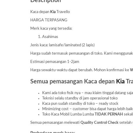
Description
Kaca depan
Kia
Travello
HARGA TERPASANG
Merk kaca yang tersedia:
Asahimas
Jenis kaca: lamisafe/laminated (2 lapis)
Harga sudah termasuk pemasangan di toko. Kami mengguna
Estimasi pemasangan 1-2jam
Harga sewaktu-waktu dapat berubah. Mohon konfirmasi ke
Semua pemasangan Kaca depan
Kia
Tra
Kami ada toko fisik nya – mau klaim tinggal datang saj
Teknisi selalu standby di jam operasional toko
Kaca pun sudah standby di toko – ready stock
Minimizing cost – customer bisa dapat harga lebih baik
Toko Kaca Mobil Lumba Lumba
TIDAK PERNAH
sekal
Semua pemasangan melewati
Quality Control Check
setelah 