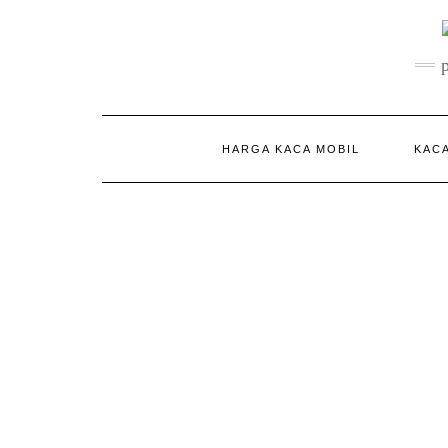
Skip
to
content
HARGA KACA MOBIL
KACA