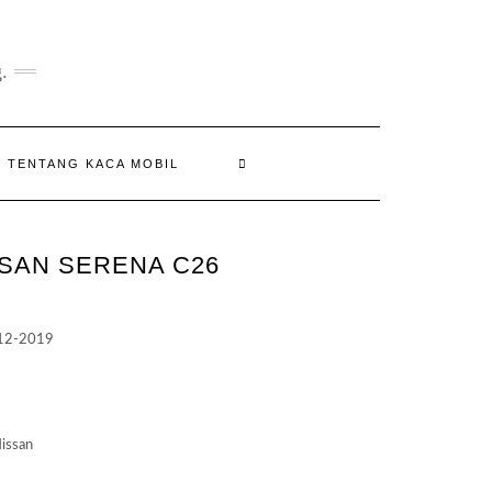
.
N TENTANG KACA MOBIL
SAN SERENA C26
:
12-2019
350.000
gh
000.000
issan