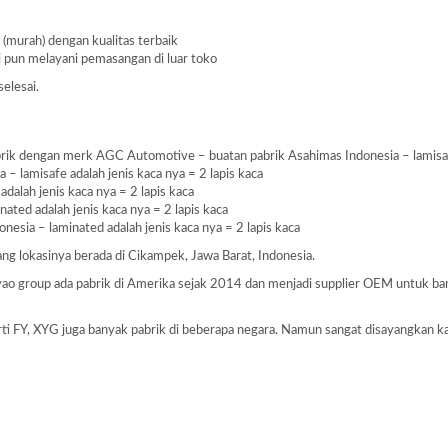
 (murah) dengan kualitas terbaik
i pun melayani pemasangan di luar toko
selesai.
ik dengan merk AGC Automotive – buatan pabrik Asahimas Indonesia – lamisafe 
– lamisafe adalah jenis kaca nya = 2 lapis kaca
dalah jenis kaca nya = 2 lapis kaca
ated adalah jenis kaca nya = 2 lapis kaca
nesia – laminated adalah jenis kaca nya = 2 lapis kaca
 yang lokasinya berada di Cikampek, Jawa Barat, Indonesia.
Fuyao group ada pabrik di Amerika sejak 2014 dan menjadi supplier OEM untuk 
perti FY, XYG juga banyak pabrik di beberapa negara. Namun sangat disayangkan k