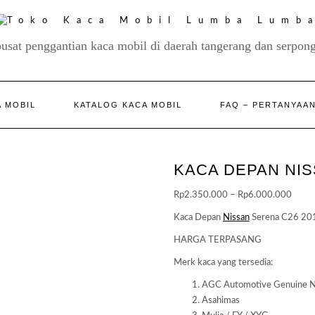
pusat penggantian kaca mobil di daerah tangerang dan serpong
 MOBIL
KATALOG KACA MOBIL
FAQ – PERTANYAA
KACA DEPAN NIS
Price
Rp
2.350.000
–
Rp
6.000.000
range
Kaca Depan
Nissan
Serena C26 20
Rp2.
HARGA TERPASANG
throu
Rp6.
Merk kaca yang tersedia:
AGC Automotive Genuine N
Asahimas