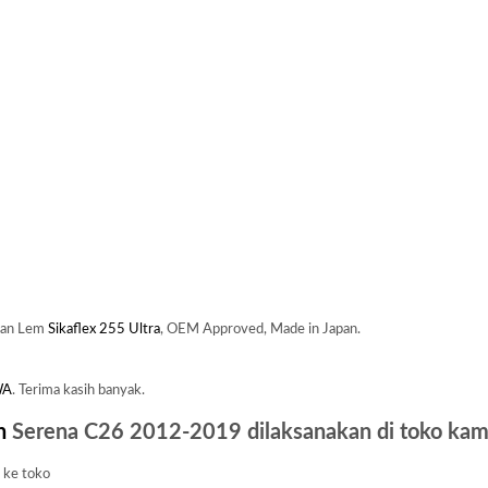
kan Lem
Sikaflex 255 Ultra
, OEM Approved, Made in Japan.
WA
. Terima kasih banyak.
n
Serena C26 2012-2019 dilaksanakan di toko kami
a ke toko