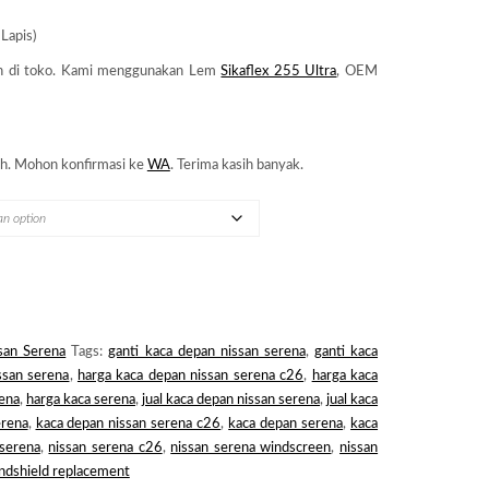
 Lapis)
n di toko. Kami menggunakan Lem
Sikaflex 255 Ultra
, OEM
h. Mohon konfirmasi ke
WA
. Terima kasih banyak.
san Serena
Tags:
ganti kaca depan nissan serena
,
ganti kaca
ssan serena
,
harga kaca depan nissan serena c26
,
harga kaca
rena
,
harga kaca serena
,
jual kaca depan nissan serena
,
jual kaca
erena
,
kaca depan nissan serena c26
,
kaca depan serena
,
kaca
 serena
,
nissan serena c26
,
nissan serena windscreen
,
nissan
indshield replacement