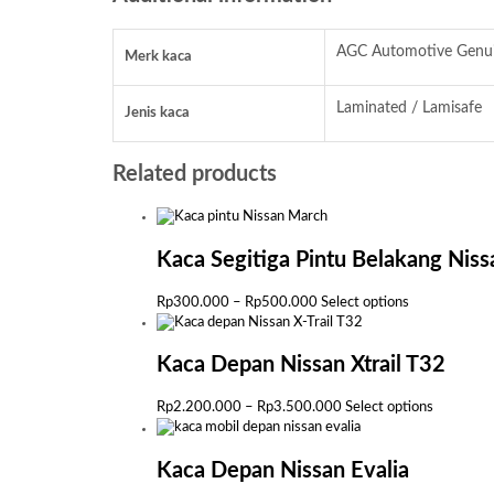
AGC Automotive Genuin
Merk kaca
Laminated / Lamisafe
Jenis kaca
Related products
Kaca Segitiga Pintu Belakang Nis
Price
This
Rp
300.000
–
Rp
500.000
Select options
range:
product
Rp300.000
has
through
multiple
Kaca Depan Nissan Xtrail T32
Rp500.000
variants.
The
Price
This
Rp
2.200.000
–
Rp
3.500.000
Select options
options
range:
product
may
Rp2.200.000
has
be
through
multiple
Kaca Depan Nissan Evalia
chosen
Rp3.500.000
variants.