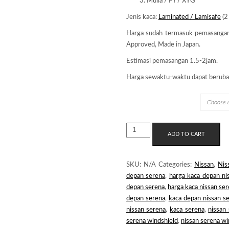
Mulia / FY / XYG
Jenis kaca:
Laminated / Lamisafe
(2
Harga sudah termasuk pemasanga
Approved, Made in Japan.
Estimasi pemasangan 1.5-2jam.
Harga sewaktu-waktu dapat beruba
MERK KACA
KACA
ADD TO CART
DEPAN
NISSAN
SERENA
SKU:
N/A
Categories:
Nissan
,
Nis
C26
depan serena
,
harga kaca depan ni
QUANTITY
depan serena
,
harga kaca nissan se
depan serena
,
kaca depan nissan s
nissan serena
,
kaca serena
,
nissan
serena windshield
,
nissan serena w