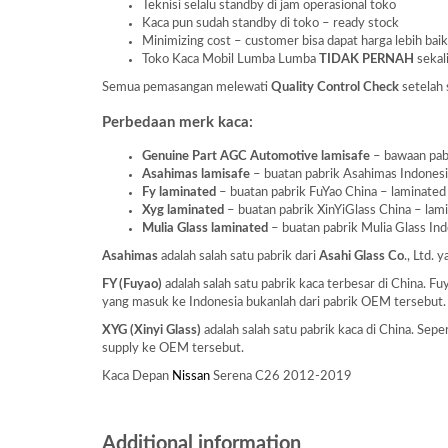
Teknisi selalu standby di jam operasional toko
Kaca pun sudah standby di toko – ready stock
Minimizing cost – customer bisa dapat harga lebih baik
Toko Kaca Mobil Lumba Lumba
TIDAK PERNAH
sekal
Semua pemasangan melewati
Quality Control Check
setelah 
Perbedaan merk kaca:
Genuine Part AGC Automotive lamisafe
– bawaan pabr
Asahimas lamisafe
– buatan pabrik Asahimas Indonesia 
Fy laminated
– buatan pabrik FuYao China – laminated a
Xyg laminated
– buatan pabrik XinYiGlass China – lamin
Mulia Glass laminated
– buatan pabrik Mulia Glass Indo
Asahimas
adalah salah satu pabrik dari
Asahi Glass
Co
., Ltd.
FY (Fuyao)
adalah salah satu pabrik kaca terbesar di China. 
yang masuk ke Indonesia bukanlah dari pabrik OEM tersebut.
XYG (Xinyi Glass)
adalah salah satu pabrik kaca di China. Se
supply ke OEM tersebut.
Kaca Depan
Nissan
Serena C26 2012-2019
Additional information