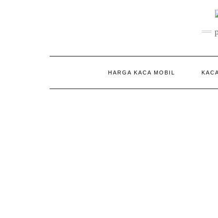
Skip
to
content
HARGA KACA MOBIL
KACA