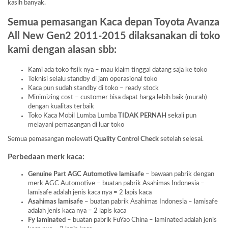
kasih banyak.
Semua pemasangan Kaca depan Toyota Avanza
All New Gen2 2011-2015 dilaksanakan di toko
kami dengan alasan sbb:
Kami ada toko fisik nya – mau klaim tinggal datang saja ke toko
Teknisi selalu standby di jam operasional toko
Kaca pun sudah standby di toko – ready stock
Minimizing cost – customer bisa dapat harga lebih baik (murah)
dengan kualitas terbaik
Toko Kaca Mobil Lumba Lumba
TIDAK PERNAH
sekali pun
melayani pemasangan di luar toko
Semua pemasangan melewati
Quality Control Check
setelah selesai.
Perbedaan merk kaca:
Genuine Part AGC Automotive lamisafe
– bawaan pabrik dengan
merk AGC Automotive – buatan pabrik Asahimas Indonesia –
lamisafe adalah jenis kaca nya = 2 lapis kaca
Asahimas lamisafe
– buatan pabrik Asahimas Indonesia – lamisafe
adalah jenis kaca nya = 2 lapis kaca
Fy laminated
– buatan pabrik FuYao China – laminated adalah jenis