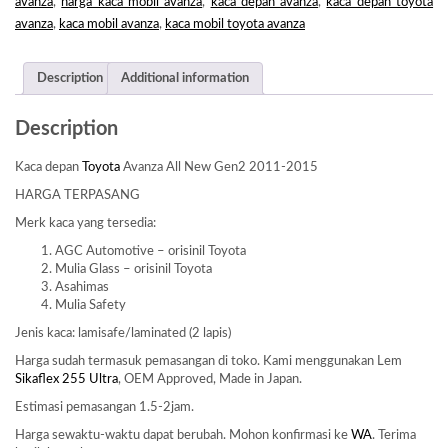
avanza
,
harga kaca mobil avanza
,
kaca depan avanza
,
kaca depan toyota
QUANTITY
avanza
,
kaca mobil avanza
,
kaca mobil toyota avanza
Description
Additional information
Description
Kaca depan
Toyota
Avanza All New Gen2 2011-2015
HARGA TERPASANG
Merk kaca yang tersedia:
AGC Automotive – orisinil Toyota
Mulia Glass – orisinil Toyota
Asahimas
Mulia Safety
Jenis kaca: lamisafe/laminated (2 lapis)
Harga sudah termasuk pemasangan di toko. Kami menggunakan Lem
Sikaflex 255 Ultra
, OEM Approved, Made in Japan.
Estimasi pemasangan 1.5-2jam.
Harga sewaktu-waktu dapat berubah. Mohon konfirmasi ke
WA
. Terima