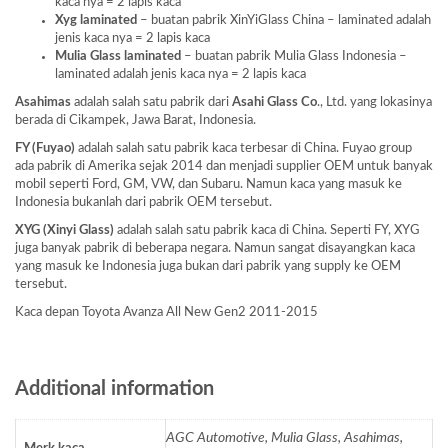
kaca nya = 2 lapis kaca
Xyg laminated
– buatan pabrik XinYiGlass China – laminated adalah
jenis kaca nya = 2 lapis kaca
Mulia Glass laminated
– buatan pabrik Mulia Glass Indonesia –
laminated adalah jenis kaca nya = 2 lapis kaca
Asahimas
adalah salah satu pabrik dari
Asahi Glass
Co
., Ltd. yang lokasinya
berada di Cikampek, Jawa Barat, Indonesia.
FY (Fuyao)
adalah salah satu pabrik kaca terbesar di China. Fuyao group
ada pabrik di Amerika sejak 2014 dan menjadi supplier OEM untuk banyak
mobil seperti Ford, GM, VW, dan Subaru. Namun kaca yang masuk ke
Indonesia bukanlah dari pabrik OEM tersebut.
XYG (Xinyi Glass)
adalah salah satu pabrik kaca di China. Seperti FY, XYG
juga banyak pabrik di beberapa negara. Namun sangat disayangkan kaca
yang masuk ke Indonesia juga bukan dari pabrik yang supply ke OEM
tersebut.
Kaca depan Toyota Avanza All New Gen2 2011-2015
Additional information
AGC Automotive, Mulia Glass, Asahimas,