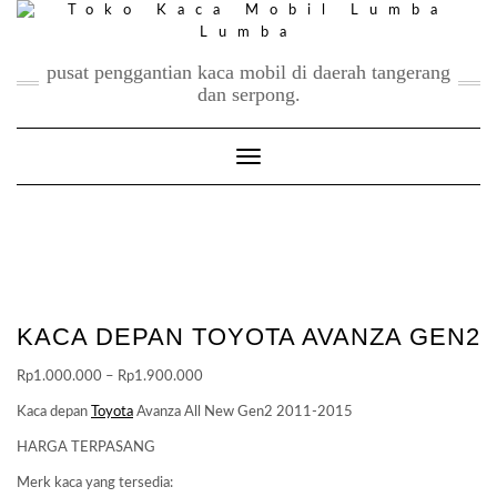
Skip
to
content
pusat penggantian kaca mobil di daerah tangerang
dan serpong.
Toggle Navigation
KACA DEPAN TOYOTA AVANZA GEN2
Price
Rp
1.000.000
–
Rp
1.900.000
range:
Kaca depan
Toyota
Avanza All New Gen2 2011-2015
Rp1.000.000
HARGA TERPASANG
through
Rp1.900.000
Merk kaca yang tersedia: