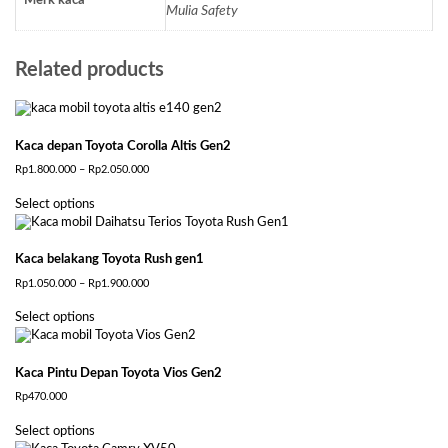
Merk kaca
Mulia Safety
Related products
Kaca depan Toyota Corolla Altis Gen2
Price
Rp
1.800.000
–
Rp
2.050.000
range:
This
Rp1.800.000
Select options
product
through
has
Rp2.050.000
multiple
Kaca belakang Toyota Rush gen1
variants.
The
Price
Rp
1.050.000
–
Rp
1.900.000
options
range:
This
Rp1.050.000
may
Select options
product
through
be
has
Rp1.900.000
chosen
multiple
on
Kaca Pintu Depan Toyota Vios Gen2
variants.
the
The
Rp
470.000
product
options
This
page
may
Select options
product
be