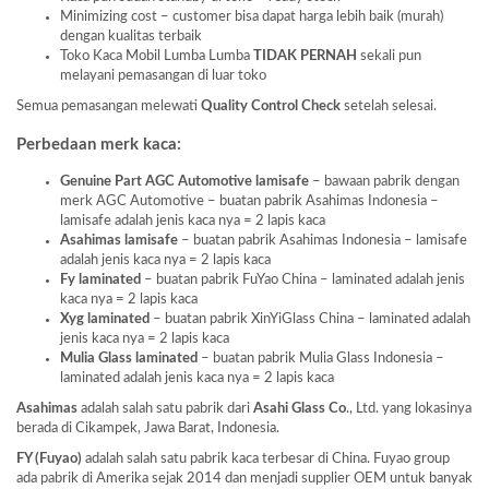
Minimizing cost – customer bisa dapat harga lebih baik (murah)
dengan kualitas terbaik
Toko Kaca Mobil Lumba Lumba
TIDAK PERNAH
sekali pun
melayani pemasangan di luar toko
Semua pemasangan melewati
Quality Control Check
setelah selesai.
Perbedaan merk kaca:
Genuine Part AGC Automotive lamisafe
– bawaan pabrik dengan
merk AGC Automotive – buatan pabrik Asahimas Indonesia –
lamisafe adalah jenis kaca nya = 2 lapis kaca
Asahimas lamisafe
– buatan pabrik Asahimas Indonesia – lamisafe
adalah jenis kaca nya = 2 lapis kaca
Fy laminated
– buatan pabrik FuYao China – laminated adalah jenis
kaca nya = 2 lapis kaca
Xyg laminated
– buatan pabrik XinYiGlass China – laminated adalah
jenis kaca nya = 2 lapis kaca
Mulia Glass laminated
– buatan pabrik Mulia Glass Indonesia –
laminated adalah jenis kaca nya = 2 lapis kaca
Asahimas
adalah salah satu pabrik dari
Asahi Glass
Co
., Ltd. yang lokasinya
berada di Cikampek, Jawa Barat, Indonesia.
FY (Fuyao)
adalah salah satu pabrik kaca terbesar di China. Fuyao group
ada pabrik di Amerika sejak 2014 dan menjadi supplier OEM untuk banyak