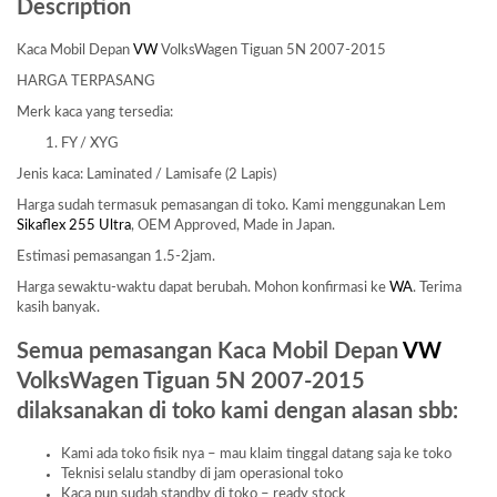
Description
Kaca Mobil Depan
VW
VolksWagen Tiguan 5N 2007-2015
HARGA TERPASANG
Merk kaca yang tersedia:
FY / XYG
Jenis kaca: Laminated / Lamisafe (2 Lapis)
Harga sudah termasuk pemasangan di toko. Kami menggunakan Lem
Sikaflex 255 Ultra
, OEM Approved, Made in Japan.
Estimasi pemasangan 1.5-2jam.
Harga sewaktu-waktu dapat berubah. Mohon konfirmasi ke
WA
. Terima
kasih banyak.
Semua pemasangan Kaca Mobil Depan
VW
VolksWagen Tiguan 5N 2007-2015
dilaksanakan di toko kami dengan alasan sbb:
Kami ada toko fisik nya – mau klaim tinggal datang saja ke toko
Teknisi selalu standby di jam operasional toko
Kaca pun sudah standby di toko – ready stock