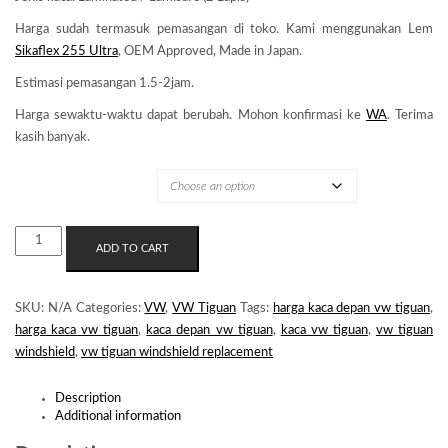
Harga sudah termasuk pemasangan di toko. Kami menggunakan Lem
Sikaflex 255 Ultra
, OEM Approved, Made in Japan.
Estimasi pemasangan 1.5-2jam.
Harga sewaktu-waktu dapat berubah. Mohon konfirmasi ke
WA
. Terima
kasih banyak.
MERK KACA
KACA
ADD TO CART
DEPAN
VW
TIGUAN
SKU:
N/A
Categories:
VW
,
VW Tiguan
Tags:
harga kaca depan vw tiguan
,
5N
harga kaca vw tiguan
,
kaca depan vw tiguan
,
kaca vw tiguan
,
vw tiguan
QUANTITY
windshield
,
vw tiguan windshield replacement
Description
Additional information