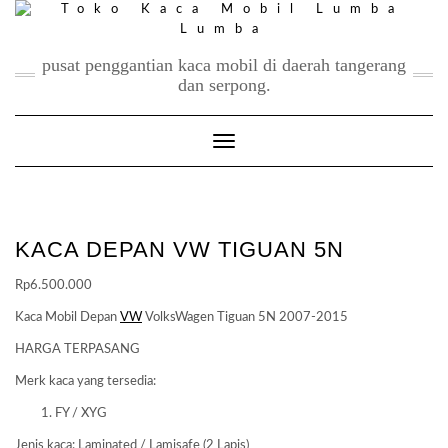
Skip
to
content
pusat penggantian kaca mobil di daerah tangerang
dan serpong.
Toggle Navigation
KACA DEPAN VW TIGUAN 5N
Rp
6.500.000
Kaca Mobil Depan
VW
VolksWagen Tiguan 5N 2007-2015
HARGA TERPASANG
Merk kaca yang tersedia:
FY / XYG
Jenis kaca: Laminated / Lamisafe (2 Lapis)