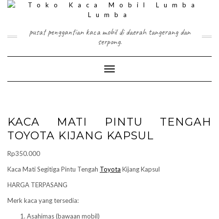
Skip
to
content
pusat penggantian kaca mobil di daerah tangerang dan
serpong.
Toggle Navigation
KACA MATI PINTU TENGAH
TOYOTA KIJANG KAPSUL
Rp
350.000
Kaca Mati Segitiga Pintu Tengah
Toyota
Kijang Kapsul
HARGA TERPASANG
Merk kaca yang tersedia:
Asahimas (bawaan mobil)