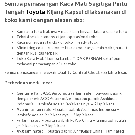
Semua pemasangan Kaca Mati Segitiga Pintu
Tengah
Toyota
Kijang Kapsul dilaksanakan di
toko kami dengan alasan sbb:
Kami ada toko fisik nya – mau klaim tinggal datang saja ke toko
Teknisi selalu standby di jam operasional toko
Kaca pun sudah standby di toko – ready stock
Minimizing cost – customer bisa dapat harga lebih baik (murah)
dengan kualitas terbaik
Toko Kaca Mobil Lumba Lumba
TIDAK PERNAH
sekali pun
melayani pemasangan di luar toko
Semua pemasangan melewati
Quality Control Check
setelah selesai.
Perbedaan merk kaca:
Genuine Part AGC Automotive lamisafe
– bawaan pabrik
dengan merk AGC Automotive – buatan pabrik Asahimas
Indonesia – lamisafe adalah jenis kaca nya = 2 lapis kaca
Asahimas lamisafe
– buatan pabrik Asahimas Indonesia –
lamisafe adalah jenis kaca nya = 2 lapis kaca
Fy laminated
– buatan pabrik FuYao China – laminated adalah
jenis kaca nya = 2 lapis kaca
Xyg laminated
– buatan pabrik XinYiGlass China – laminated