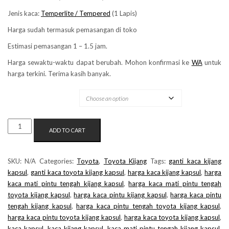
Jenis kaca:
Temperlite / Tempered
(1 Lapis)
Harga sudah termasuk pemasangan di toko
Estimasi pemasangan 1 – 1.5 jam.
Harga sewaktu-waktu dapat berubah. Mohon konfirmasi ke
WA
untuk
harga terkini. Terima kasih banyak.
MERK KACA
KACA
ADD TO CART
MATI
PINTU
TENGAH
SKU:
N/A
Categories:
Toyota
,
Toyota Kijang
Tags:
ganti kaca kijang
TOYOTA
kapsul
,
ganti kaca toyota kijang kapsul
,
harga kaca kijang kapsul
,
harga
KIJANG
kaca mati pintu tengah kijang kapsul
,
harga kaca mati pintu tengah
KAPSUL
toyota kijang kapsul
,
harga kaca pintu kijang kapsul
,
harga kaca pintu
QUANTITY
tengah kijang kapsul
,
harga kaca pintu tengah toyota kijang kapsul
,
harga kaca pintu toyota kijang kapsul
,
harga kaca toyota kijang kapsul
,
kaca kapsul
,
kaca kijang kapsul
,
kaca mati pintu tengah kijang kapsul
,