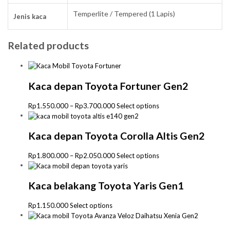
Temperlite / Tempered (1 Lapis)
Jenis kaca
Related products
Kaca depan Toyota Fortuner Gen2
Price
This
Rp
1.550.000
–
Rp
3.700.000
Select options
range:
product
Rp1.550.000
has
through
multiple
Kaca depan Toyota Corolla Altis Gen2
Rp3.700.000
variants.
The
Price
This
Rp
1.800.000
–
Rp
2.050.000
Select options
options
range:
product
may
Rp1.800.000
has
be
through
multiple
Kaca belakang Toyota Yaris Gen1
chosen
Rp2.050.000
variants.
on
The
This
Rp
1.150.000
Select options
the
options
product
product
may
has
page
be