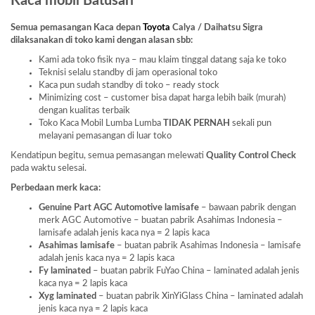
Kaca mobil Batusari
Semua pemasangan Kaca depan
Toyota
Calya / Daihatsu Sigra
dilaksanakan di toko kami dengan alasan sbb:
Kami ada toko fisik nya – mau klaim tinggal datang saja ke toko
Teknisi selalu standby di jam operasional toko
Kaca pun sudah standby di toko – ready stock
Minimizing cost – customer bisa dapat harga lebih baik (murah)
dengan kualitas terbaik
Toko Kaca Mobil Lumba Lumba
TIDAK PERNAH
sekali pun
melayani pemasangan di luar toko
Kendatipun begitu, semua pemasangan melewati
Quality Control Check
pada waktu selesai.
Perbedaan merk kaca:
Genuine Part AGC Automotive lamisafe
– bawaan pabrik dengan
merk AGC Automotive – buatan pabrik Asahimas Indonesia –
lamisafe adalah jenis kaca nya = 2 lapis kaca
Asahimas lamisafe
– buatan pabrik Asahimas Indonesia – lamisafe
adalah jenis kaca nya = 2 lapis kaca
Fy laminated
– buatan pabrik FuYao China – laminated adalah jenis
kaca nya = 2 lapis kaca
Xyg laminated
– buatan pabrik XinYiGlass China – laminated adalah
jenis kaca nya = 2 lapis kaca