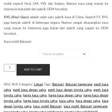
mobil seperti Ford, GM, VW, dan Subaru. Namun kaca yang masuk ke
Indonesia bukanlah dari pabrik OEM tersebut.
XYG (Xinyi Glass)
adalah salah satu pabrik kaca di China. Seperti FY, XYG
juga banyak pabrik di beberapa negara. Namun sangat disayangkan kaca
yang masuk ke Indonesia juga bukan dari pabrik yang supply ke OEM
tersebut.
Kaca mobil Batusari
MERK KACA
KACA
ADD TO CART
MOBIL
BATUSARI
QUANTITY
SKU:
N/A
Category:
Lokasi
Tags:
Batusari
,
Batusari tangerang
,
ganti kaca
calya
,
ganti kaca depan calya
,
ganti kaca depan toyota calya
,
ganti kaca
toyota calya
,
harga kaca calya
,
harga kaca depan calya
,
harga kaca depan
toyota calya
,
harga kaca toyota calya
,
kaca calya
,
kaca depan calya
,
kaca
depan toyota calya
,
kaca mobil Batusari
,
kaca mobil Batusari tangerang
,