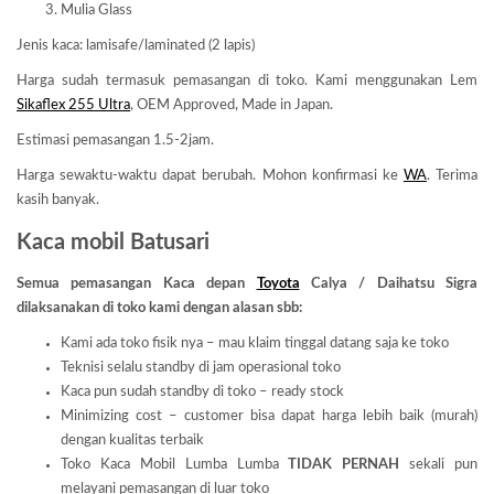
Mulia Glass
Jenis kaca: lamisafe/laminated (2 lapis)
Harga sudah termasuk pemasangan di toko. Kami menggunakan Lem
Sikaflex 255 Ultra
, OEM Approved, Made in Japan.
Estimasi pemasangan 1.5-2jam.
Harga sewaktu-waktu dapat berubah. Mohon konfirmasi ke
WA
. Terima
kasih banyak.
Kaca mobil Batusari
Semua pemasangan Kaca depan
Toyota
Calya / Daihatsu Sigra
dilaksanakan di toko kami dengan alasan sbb:
Kami ada toko fisik nya – mau klaim tinggal datang saja ke toko
Teknisi selalu standby di jam operasional toko
Kaca pun sudah standby di toko – ready stock
Minimizing cost – customer bisa dapat harga lebih baik (murah)
dengan kualitas terbaik
Toko Kaca Mobil Lumba Lumba
TIDAK PERNAH
sekali pun
melayani pemasangan di luar toko