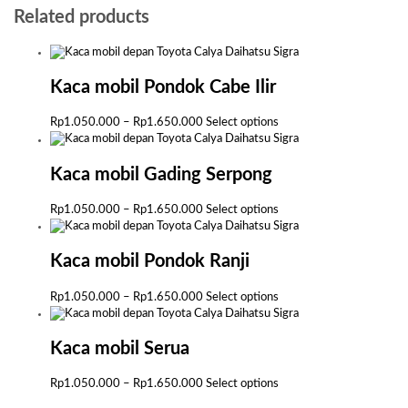
Related products
Kaca mobil Pondok Cabe Ilir
Price
This
Rp
1.050.000
–
Rp
1.650.000
Select options
range:
product
Rp1.050.000
has
through
multiple
Kaca mobil Gading Serpong
Rp1.650.000
variants.
The
Price
This
Rp
1.050.000
–
Rp
1.650.000
Select options
options
range:
product
may
Rp1.050.000
has
be
through
multiple
Kaca mobil Pondok Ranji
chosen
Rp1.650.000
variants.
on
The
Price
This
Rp
1.050.000
–
Rp
1.650.000
Select options
the
options
range:
product
product
may
Rp1.050.000
has
page
be
through
multiple
Kaca mobil Serua
chosen
Rp1.650.000
variants.
on
The
Price
This
Rp
1.050.000
–
Rp
1.650.000
Select options
the
options
range:
product
product