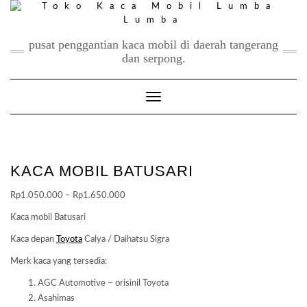
Skip
to
content
pusat penggantian kaca mobil di daerah tangerang
dan serpong.
Toggle Navigation
KACA MOBIL BATUSARI
Price
Rp
1.050.000
–
Rp
1.650.000
range:
Kaca mobil Batusari
Rp1.050.000
Kaca depan
Toyota
Calya / Daihatsu Sigra
through
Rp1.650.000
Merk kaca yang tersedia:
AGC Automotive – orisinil Toyota
Asahimas