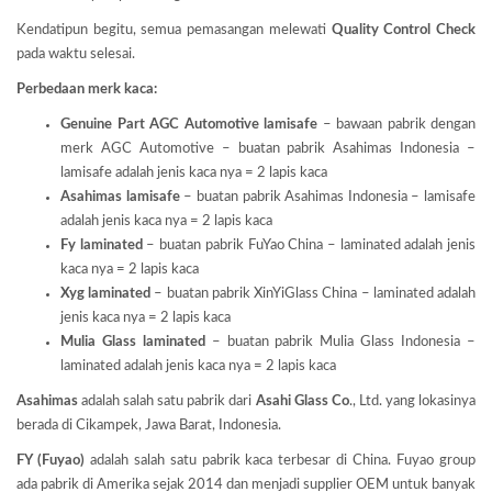
Kendatipun begitu, semua pemasangan melewati
Quality Control Check
pada waktu selesai.
Perbedaan merk kaca:
Genuine Part AGC Automotive lamisafe
– bawaan pabrik dengan
merk AGC Automotive – buatan pabrik Asahimas Indonesia –
lamisafe adalah jenis kaca nya = 2 lapis kaca
Asahimas lamisafe
– buatan pabrik Asahimas Indonesia – lamisafe
adalah jenis kaca nya = 2 lapis kaca
Fy laminated
– buatan pabrik FuYao China – laminated adalah jenis
kaca nya = 2 lapis kaca
Xyg laminated
– buatan pabrik XinYiGlass China – laminated adalah
jenis kaca nya = 2 lapis kaca
Mulia Glass laminated
– buatan pabrik Mulia Glass Indonesia –
laminated adalah jenis kaca nya = 2 lapis kaca
Asahimas
adalah salah satu pabrik dari
Asahi Glass
Co
., Ltd. yang lokasinya
berada di Cikampek, Jawa Barat, Indonesia.
FY (Fuyao)
adalah salah satu pabrik kaca terbesar di China. Fuyao group
ada pabrik di Amerika sejak 2014 dan menjadi supplier OEM untuk banyak