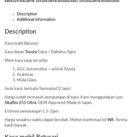
kaca toyota calya
,
toyota calya windscreen
,
toyota calya windshield
Description
Additional information
Description
Kaca mobil Batusari
Kaca depan
Toyota
Calya / Daihatsu Sigra
Merk kaca yang tersedia:
AGC Automotive – orisinil Toyota
Asahimas
Mulia Glass
Jenis kaca: lamisafe/laminated (2 lapis)
Harga sudah termasuk pemasangan di toko. Kami menggunakan Lem
Sikaflex 255 Ultra
, OEM Approved, Made in Japan.
Estimasi pemasangan 1.5-2jam.
Harga sewaktu-waktu dapat berubah. Mohon konfirmasi ke
WA
. Terima
kasih banyak.