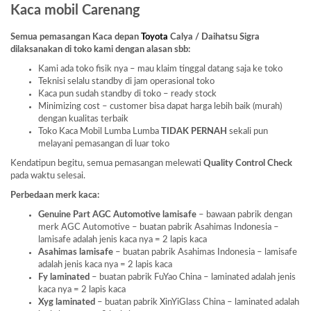
Kaca mobil Carenang
Semua pemasangan Kaca depan
Toyota
Calya / Daihatsu Sigra
dilaksanakan di toko kami dengan alasan sbb:
Kami ada toko fisik nya – mau klaim tinggal datang saja ke toko
Teknisi selalu standby di jam operasional toko
Kaca pun sudah standby di toko – ready stock
Minimizing cost – customer bisa dapat harga lebih baik (murah)
dengan kualitas terbaik
Toko Kaca Mobil Lumba Lumba
TIDAK PERNAH
sekali pun
melayani pemasangan di luar toko
Kendatipun begitu, semua pemasangan melewati
Quality Control Check
pada waktu selesai.
Perbedaan merk kaca:
Genuine Part AGC Automotive lamisafe
– bawaan pabrik dengan
merk AGC Automotive – buatan pabrik Asahimas Indonesia –
lamisafe adalah jenis kaca nya = 2 lapis kaca
Asahimas lamisafe
– buatan pabrik Asahimas Indonesia – lamisafe
adalah jenis kaca nya = 2 lapis kaca
Fy laminated
– buatan pabrik FuYao China – laminated adalah jenis
kaca nya = 2 lapis kaca
Xyg laminated
– buatan pabrik XinYiGlass China – laminated adalah