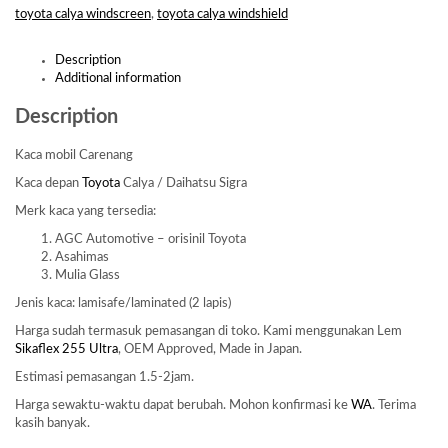
toyota calya windscreen
,
toyota calya windshield
Description
Additional information
Description
Kaca mobil Carenang
Kaca depan
Toyota
Calya / Daihatsu Sigra
Merk kaca yang tersedia:
AGC Automotive – orisinil Toyota
Asahimas
Mulia Glass
Jenis kaca: lamisafe/laminated (2 lapis)
Harga sudah termasuk pemasangan di toko. Kami menggunakan Lem
Sikaflex 255 Ultra
, OEM Approved, Made in Japan.
Estimasi pemasangan 1.5-2jam.
Harga sewaktu-waktu dapat berubah. Mohon konfirmasi ke
WA
. Terima
kasih banyak.