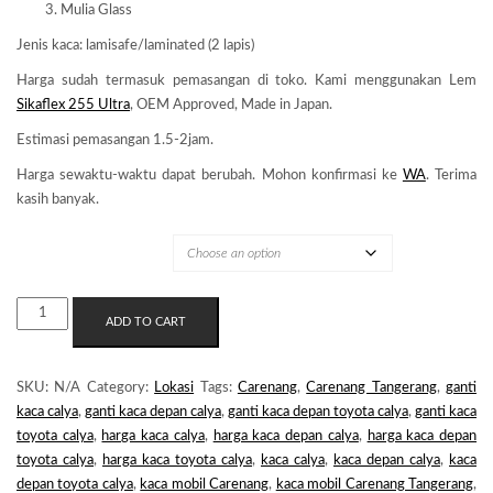
Mulia Glass
Jenis kaca: lamisafe/laminated (2 lapis)
Harga sudah termasuk pemasangan di toko. Kami menggunakan Lem
Sikaflex 255 Ultra
, OEM Approved, Made in Japan.
Estimasi pemasangan 1.5-2jam.
Harga sewaktu-waktu dapat berubah. Mohon konfirmasi ke
WA
. Terima
kasih banyak.
MERK KACA
KACA
ADD TO CART
MOBIL
CARENANG
QUANTITY
SKU:
N/A
Category:
Lokasi
Tags:
Carenang
,
Carenang Tangerang
,
ganti
kaca calya
,
ganti kaca depan calya
,
ganti kaca depan toyota calya
,
ganti kaca
toyota calya
,
harga kaca calya
,
harga kaca depan calya
,
harga kaca depan
toyota calya
,
harga kaca toyota calya
,
kaca calya
,
kaca depan calya
,
kaca
depan toyota calya
,
kaca mobil Carenang
,
kaca mobil Carenang Tangerang
,