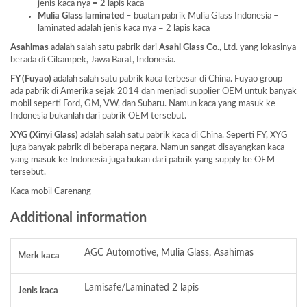
jenis kaca nya = 2 lapis kaca
Mulia Glass laminated
– buatan pabrik Mulia Glass Indonesia –
laminated adalah jenis kaca nya = 2 lapis kaca
Asahimas
adalah salah satu pabrik dari
Asahi Glass
Co
., Ltd. yang lokasinya
berada di Cikampek, Jawa Barat, Indonesia.
FY (Fuyao)
adalah salah satu pabrik kaca terbesar di China. Fuyao group
ada pabrik di Amerika sejak 2014 dan menjadi supplier OEM untuk banyak
mobil seperti Ford, GM, VW, dan Subaru. Namun kaca yang masuk ke
Indonesia bukanlah dari pabrik OEM tersebut.
XYG (Xinyi Glass)
adalah salah satu pabrik kaca di China. Seperti FY, XYG
juga banyak pabrik di beberapa negara. Namun sangat disayangkan kaca
yang masuk ke Indonesia juga bukan dari pabrik yang supply ke OEM
tersebut.
Kaca mobil Carenang
Additional information
AGC Automotive, Mulia Glass, Asahimas
Merk kaca
Lamisafe/Laminated 2 lapis
Jenis kaca