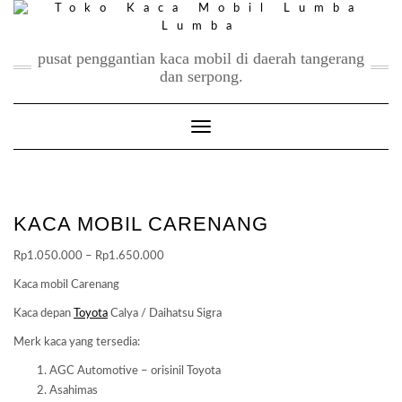
Skip
to
content
pusat penggantian kaca mobil di daerah tangerang
dan serpong.
Toggle Navigation
KACA MOBIL CARENANG
Price
Rp
1.050.000
–
Rp
1.650.000
range:
Kaca mobil Carenang
Rp1.050.000
Kaca depan
Toyota
Calya / Daihatsu Sigra
through
Rp1.650.000
Merk kaca yang tersedia:
AGC Automotive – orisinil Toyota
Asahimas