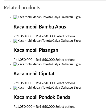
Related products
Kaca mobil Bambu Apus
Price
This
Rp
1.050.000
–
Rp
1.650.000
Select options
range:
product
Rp1.050.000
has
through
multiple
Kaca mobil Pisangan
Rp1.650.000
variants.
The
Price
This
Rp
1.050.000
–
Rp
1.650.000
Select options
options
range:
product
may
Rp1.050.000
has
be
through
multiple
Kaca mobil Ciputat
chosen
Rp1.650.000
variants.
on
The
Price
This
Rp
1.050.000
–
Rp
1.650.000
Select options
the
options
range:
product
product
may
Rp1.050.000
has
page
be
through
multiple
Kaca mobil Pondok Benda
chosen
Rp1.650.000
variants.
on
The
Price
This
Rp
1.050.000
–
Rp
1.650.000
Select options
the
options