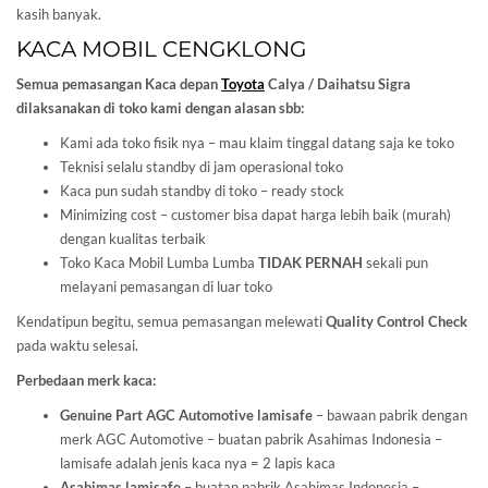
kasih banyak.
KACA MOBIL CENGKLONG
Semua pemasangan Kaca depan
Toyota
Calya / Daihatsu Sigra
dilaksanakan di toko kami dengan alasan sbb:
Kami ada toko fisik nya – mau klaim tinggal datang saja ke toko
Teknisi selalu standby di jam operasional toko
Kaca pun sudah standby di toko – ready stock
Minimizing cost – customer bisa dapat harga lebih baik (murah)
dengan kualitas terbaik
Toko Kaca Mobil Lumba Lumba
TIDAK PERNAH
sekali pun
melayani pemasangan di luar toko
Kendatipun begitu, semua pemasangan melewati
Quality Control Check
pada waktu selesai.
Perbedaan merk kaca:
Genuine Part AGC Automotive lamisafe
– bawaan pabrik dengan
merk AGC Automotive – buatan pabrik Asahimas Indonesia –
lamisafe adalah jenis kaca nya = 2 lapis kaca
Asahimas lamisafe
– buatan pabrik Asahimas Indonesia –