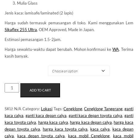
Mulia Glass
Jenis kaca: lamisafe/laminated (2 lapis)
Harga sudah termasuk pemasangan di toko. Kami menggunakan Lem
Sikaflex 255 Ultra
, OEM Approved, Made in Japan.
Estimasi pemasangan 1.5-2jam.
Harga sewaktu-waktu dapat berubah. Mohon konfirmasi ke
WA
. Terima
kasih banyak.
MERK KACA
KACA
ADD TO CART
MOBIL
CENGKLONG
QUANTITY
SKU:
N/A
Category:
Lokasi
Tags:
Cengklong
,
Cengklong Tangerang
,
ganti
kaca calya
,
ganti kaca depan calya
,
ganti kaca depan toyota calya
,
ganti
kaca toyota calya
,
harga kaca calya
,
harga kaca depan calya
,
harga kaca
depan toyota calya
,
harga kaca toyota calya
,
kaca calya
,
kaca depan
calya
,
kaca depan toyota calya
,
kaca mobil Cengklong
,
kaca mobil