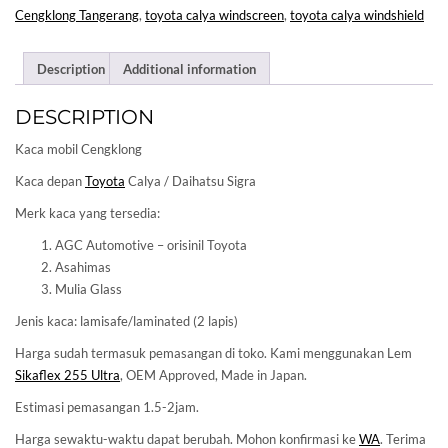
Cengklong Tangerang
,
toyota calya windscreen
,
toyota calya windshield
Description
Additional information
DESCRIPTION
Kaca mobil Cengklong
Kaca depan
Toyota
Calya / Daihatsu Sigra
Merk kaca yang tersedia:
AGC Automotive – orisinil Toyota
Asahimas
Mulia Glass
Jenis kaca: lamisafe/laminated (2 lapis)
Harga sudah termasuk pemasangan di toko. Kami menggunakan Lem
Sikaflex 255 Ultra
, OEM Approved, Made in Japan.
Estimasi pemasangan 1.5-2jam.
Harga sewaktu-waktu dapat berubah. Mohon konfirmasi ke
WA
. Terima