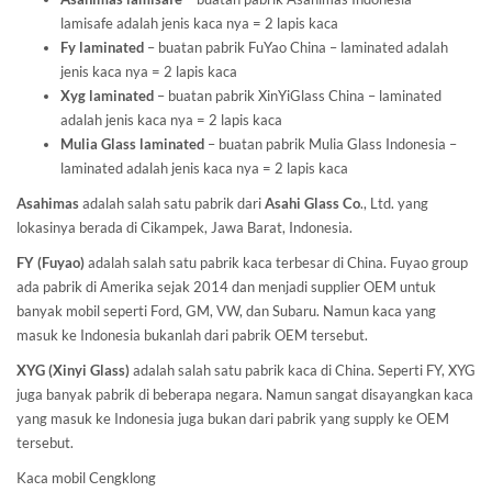
lamisafe adalah jenis kaca nya = 2 lapis kaca
Fy laminated
– buatan pabrik FuYao China – laminated adalah
jenis kaca nya = 2 lapis kaca
Xyg laminated
– buatan pabrik XinYiGlass China – laminated
adalah jenis kaca nya = 2 lapis kaca
Mulia Glass laminated
– buatan pabrik Mulia Glass Indonesia –
laminated adalah jenis kaca nya = 2 lapis kaca
Asahimas
adalah salah satu pabrik dari
Asahi Glass
Co
., Ltd. yang
lokasinya berada di Cikampek, Jawa Barat, Indonesia.
FY (Fuyao)
adalah salah satu pabrik kaca terbesar di China. Fuyao group
ada pabrik di Amerika sejak 2014 dan menjadi supplier OEM untuk
banyak mobil seperti Ford, GM, VW, dan Subaru. Namun kaca yang
masuk ke Indonesia bukanlah dari pabrik OEM tersebut.
XYG (Xinyi Glass)
adalah salah satu pabrik kaca di China. Seperti FY, XYG
juga banyak pabrik di beberapa negara. Namun sangat disayangkan kaca
yang masuk ke Indonesia juga bukan dari pabrik yang supply ke OEM
tersebut.
Kaca mobil Cengklong