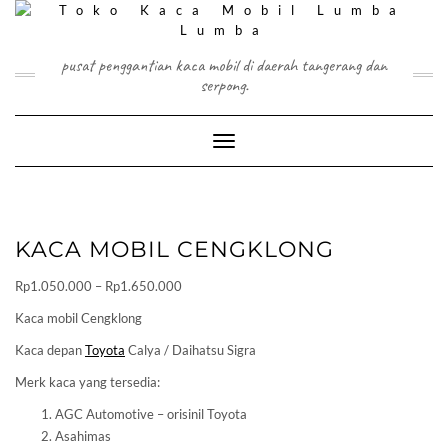
Skip
to
content
pusat penggantian kaca mobil di daerah tangerang dan
serpong.
Toggle Navigation
KACA MOBIL CENGKLONG
Price
Rp
1.050.000
–
Rp
1.650.000
range:
Kaca mobil Cengklong
Rp1.050.000
Kaca depan
Toyota
Calya / Daihatsu Sigra
through
Rp1.650.000
Merk kaca yang tersedia:
AGC Automotive – orisinil Toyota
Asahimas