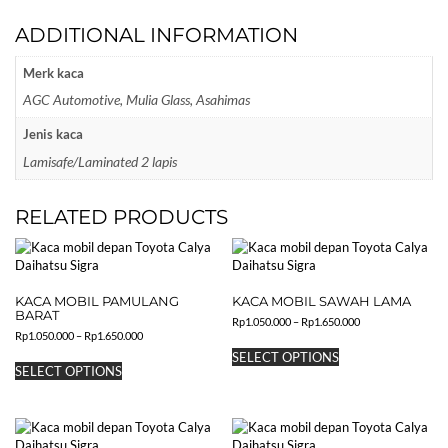
ADDITIONAL INFORMATION
Merk kaca
AGC Automotive, Mulia Glass, Asahimas
Jenis kaca
Lamisafe/Laminated 2 lapis
RELATED PRODUCTS
KACA MOBIL PAMULANG
KACA MOBIL SAWAH LAMA
BARAT
Price
Rp
1.050.000
–
Rp
1.650.000
Price
Rp
1.050.000
–
Rp
1.650.000
range:
This
range:
Rp1.050.000
This
SELECT OPTIONS
product
Rp1.050.000
through
SELECT OPTIONS
product
has
through
Rp1.650.000
has
Rp1.650.000
multiple
multiple
variants.
variants.
The
The