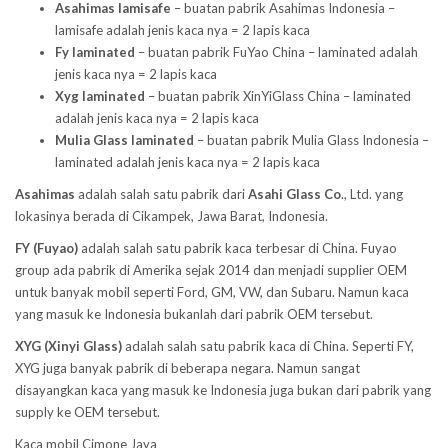
Asahimas lamisafe
– buatan pabrik Asahimas Indonesia –
lamisafe adalah jenis kaca nya = 2 lapis kaca
Fy laminated
– buatan pabrik FuYao China – laminated adalah
jenis kaca nya = 2 lapis kaca
Xyg laminated
– buatan pabrik XinYiGlass China – laminated
adalah jenis kaca nya = 2 lapis kaca
Mulia Glass laminated
– buatan pabrik Mulia Glass Indonesia –
laminated adalah jenis kaca nya = 2 lapis kaca
Asahimas
adalah salah satu pabrik dari
Asahi Glass
Co
., Ltd. yang
lokasinya berada di Cikampek, Jawa Barat, Indonesia.
FY (Fuyao)
adalah salah satu pabrik kaca terbesar di China. Fuyao
group ada pabrik di Amerika sejak 2014 dan menjadi supplier OEM
untuk banyak mobil seperti Ford, GM, VW, dan Subaru. Namun kaca
yang masuk ke Indonesia bukanlah dari pabrik OEM tersebut.
XYG (Xinyi Glass)
adalah salah satu pabrik kaca di China. Seperti FY,
XYG juga banyak pabrik di beberapa negara. Namun sangat
disayangkan kaca yang masuk ke Indonesia juga bukan dari pabrik yang
supply ke OEM tersebut.
Kaca mobil Cimone Jaya