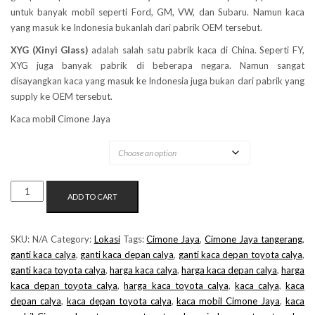
untuk banyak mobil seperti Ford, GM, VW, dan Subaru. Namun kaca
yang masuk ke Indonesia bukanlah dari pabrik OEM tersebut.
XYG (Xinyi Glass)
adalah salah satu pabrik kaca di China. Seperti FY,
XYG juga banyak pabrik di beberapa negara. Namun sangat
disayangkan kaca yang masuk ke Indonesia juga bukan dari pabrik yang
supply ke OEM tersebut.
Kaca mobil Cimone Jaya
MERK KACA
KACA
ADD TO CART
MOBIL
CIMONE
JAYA
SKU:
N/A
Category:
Lokasi
Tags:
Cimone Jaya
,
Cimone Jaya tangerang
,
QUANTITY
ganti kaca calya
,
ganti kaca depan calya
,
ganti kaca depan toyota calya
,
ganti kaca toyota calya
,
harga kaca calya
,
harga kaca depan calya
,
harga
kaca depan toyota calya
,
harga kaca toyota calya
,
kaca calya
,
kaca
depan calya
,
kaca depan toyota calya
,
kaca mobil Cimone Jaya
,
kaca