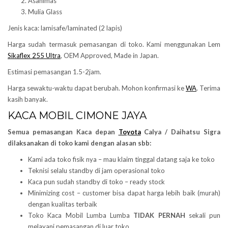
Asahimas
Mulia Glass
Jenis kaca: lamisafe/laminated (2 lapis)
Harga sudah termasuk pemasangan di toko. Kami menggunakan Lem
Sikaflex 255 Ultra
, OEM Approved, Made in Japan.
Estimasi pemasangan 1.5-2jam.
Harga sewaktu-waktu dapat berubah. Mohon konfirmasi ke
WA
. Terima
kasih banyak.
KACA MOBIL CIMONE JAYA
Semua pemasangan Kaca depan
Toyota
Calya / Daihatsu Sigra
dilaksanakan di toko kami dengan alasan sbb:
Kami ada toko fisik nya – mau klaim tinggal datang saja ke toko
Teknisi selalu standby di jam operasional toko
Kaca pun sudah standby di toko – ready stock
Minimizing cost – customer bisa dapat harga lebih baik (murah)
dengan kualitas terbaik
Toko Kaca Mobil Lumba Lumba
TIDAK PERNAH
sekali pun
melayani pemasangan di luar toko