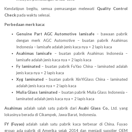
Kendatipun begitu, semua pemasangan melewati
Quality Control
Check
pada waktu selesai.
Perbedaan merk kaca:
Genuine Part AGC Automotive lamisafe
– bawaan pabrik
dengan merk AGC Automotive – buatan pabrik Asahimas
Indonesia – lamisafe adalah jenis kaca nya = 2 lapis kaca
Asahimas lamisafe
– buatan pabrik Asahimas Indonesia –
lamisafe adalah jenis kaca nya = 2 lapis kaca
Fy laminated
– buatan pabrik FuYao China – laminated adalah
jenis kaca nya = 2 lapis kaca
Xyg laminated
– buatan pabrik XinYiGlass China – laminated
adalah jenis kaca nya = 2 lapis kaca
Mulia Glass laminated
– buatan pabrik Mulia Glass Indonesia –
laminated adalah jenis kaca nya = 2 lapis kaca
Asahimas
adalah salah satu pabrik dari
Asahi Glass
Co
., Ltd. yang
lokasinya berada di Cikampek, Jawa Barat, Indonesia.
FY (Fuyao)
adalah salah satu pabrik kaca terbesar di China. Fuyao
group ada pabrik di Amerika sejak 2014 dan menjadi supplier OEM