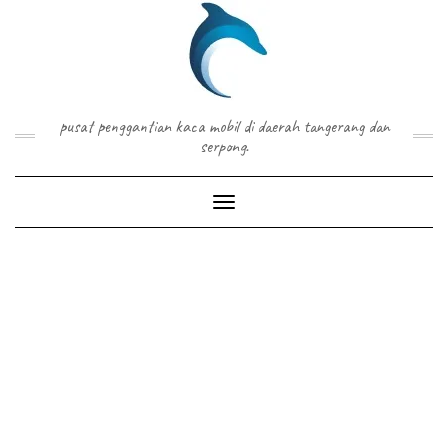
Skip
to
content
pusat penggantian kaca mobil di daerah tangerang dan
serpong.
Toggle Navigation