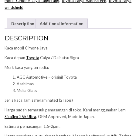
mobil Cimone Jaya tangerang
,
toyota calya windscreen
,
toyota calya
windshield
Description
Additional information
DESCRIPTION
Kaca mobil Cimone Jaya
Kaca depan
Toyota
Calya / Daihatsu Sigra
Merk kaca yang tersedia:
AGC Automotive – orisinil Toyota
Asahimas
Mulia Glass
Jenis kaca: lamisafe/laminated (2 lapis)
Harga sudah termasuk pemasangan di toko. Kami menggunakan Lem
Sikaflex 255 Ultra
, OEM Approved, Made in Japan.
Estimasi pemasangan 1.5-2jam.