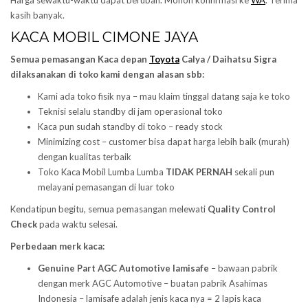
Harga sewaktu-waktu dapat berubah. Mohon konfirmasi ke
WA
. Terima
kasih banyak.
KACA MOBIL CIMONE JAYA
Semua pemasangan Kaca depan
Toyota
Calya / Daihatsu Sigra
dilaksanakan di toko kami dengan alasan sbb:
Kami ada toko fisik nya – mau klaim tinggal datang saja ke toko
Teknisi selalu standby di jam operasional toko
Kaca pun sudah standby di toko – ready stock
Minimizing cost – customer bisa dapat harga lebih baik (murah)
dengan kualitas terbaik
Toko Kaca Mobil Lumba Lumba
TIDAK PERNAH
sekali pun
melayani pemasangan di luar toko
Kendatipun begitu, semua pemasangan melewati
Quality Control
Check
pada waktu selesai.
Perbedaan merk kaca:
Genuine Part AGC Automotive lamisafe
– bawaan pabrik
dengan merk AGC Automotive – buatan pabrik Asahimas
Indonesia – lamisafe adalah jenis kaca nya = 2 lapis kaca