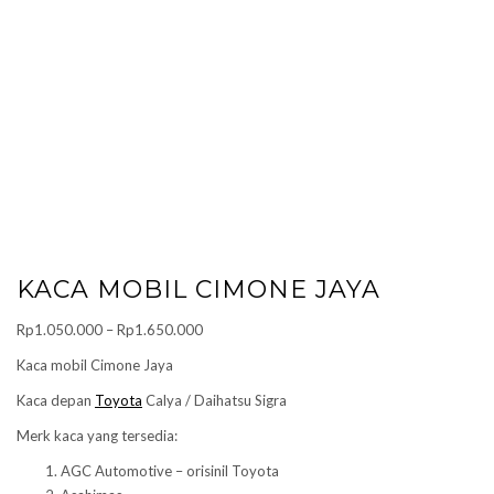
KACA MOBIL CIMONE JAYA
Price
Rp
1.050.000
–
Rp
1.650.000
range:
Kaca mobil Cimone Jaya
Rp1.050.000
Kaca depan
Toyota
Calya / Daihatsu Sigra
through
Rp1.650.000
Merk kaca yang tersedia:
AGC Automotive – orisinil Toyota