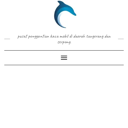
Skip
to
content
pusat penggantian kaca mobil di daerah tangerang dan
serpong.
Toggle Navigation