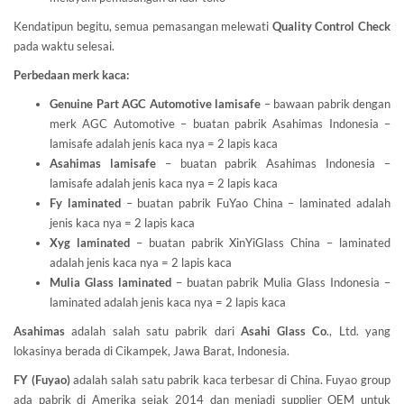
Kendatipun begitu, semua pemasangan melewati
Quality Control Check
pada waktu selesai.
Perbedaan merk kaca:
Genuine Part AGC Automotive lamisafe
– bawaan pabrik dengan
merk AGC Automotive – buatan pabrik Asahimas Indonesia –
lamisafe adalah jenis kaca nya = 2 lapis kaca
Asahimas lamisafe
– buatan pabrik Asahimas Indonesia –
lamisafe adalah jenis kaca nya = 2 lapis kaca
Fy laminated
– buatan pabrik FuYao China – laminated adalah
jenis kaca nya = 2 lapis kaca
Xyg laminated
– buatan pabrik XinYiGlass China – laminated
adalah jenis kaca nya = 2 lapis kaca
Mulia Glass laminated
– buatan pabrik Mulia Glass Indonesia –
laminated adalah jenis kaca nya = 2 lapis kaca
Asahimas
adalah salah satu pabrik dari
Asahi Glass
Co
., Ltd. yang
lokasinya berada di Cikampek, Jawa Barat, Indonesia.
FY (Fuyao)
adalah salah satu pabrik kaca terbesar di China. Fuyao group
ada pabrik di Amerika sejak 2014 dan menjadi supplier OEM untuk