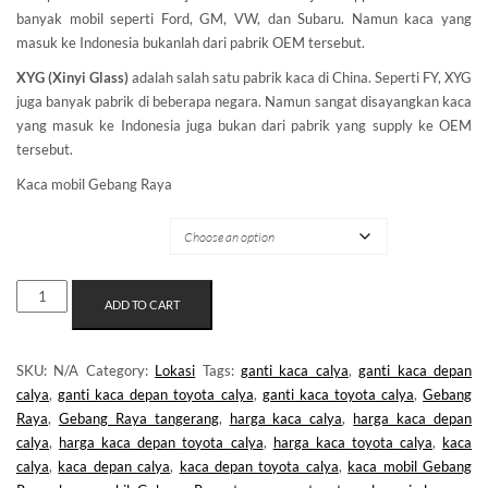
banyak mobil seperti Ford, GM, VW, dan Subaru. Namun kaca yang
masuk ke Indonesia bukanlah dari pabrik OEM tersebut.
XYG (Xinyi Glass)
adalah salah satu pabrik kaca di China. Seperti FY, XYG
juga banyak pabrik di beberapa negara. Namun sangat disayangkan kaca
yang masuk ke Indonesia juga bukan dari pabrik yang supply ke OEM
tersebut.
Kaca mobil Gebang Raya
MERK KACA
KACA
ADD TO CART
MOBIL
GEBANG
RAYA
SKU:
N/A
Category:
Lokasi
Tags:
ganti kaca calya
,
ganti kaca depan
QUANTITY
calya
,
ganti kaca depan toyota calya
,
ganti kaca toyota calya
,
Gebang
Raya
,
Gebang Raya tangerang
,
harga kaca calya
,
harga kaca depan
calya
,
harga kaca depan toyota calya
,
harga kaca toyota calya
,
kaca
calya
,
kaca depan calya
,
kaca depan toyota calya
,
kaca mobil Gebang