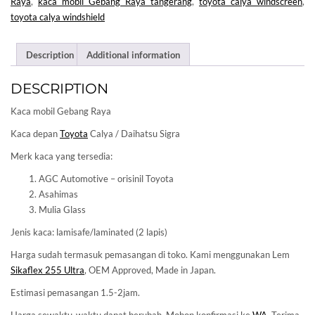
Raya
,
kaca mobil Gebang Raya tangerang
,
toyota calya windscreen
,
toyota calya windshield
Description
Additional information
DESCRIPTION
Kaca mobil Gebang Raya
Kaca depan
Toyota
Calya / Daihatsu Sigra
Merk kaca yang tersedia:
AGC Automotive – orisinil Toyota
Asahimas
Mulia Glass
Jenis kaca: lamisafe/laminated (2 lapis)
Harga sudah termasuk pemasangan di toko. Kami menggunakan Lem
Sikaflex 255 Ultra
, OEM Approved, Made in Japan.
Estimasi pemasangan 1.5-2jam.