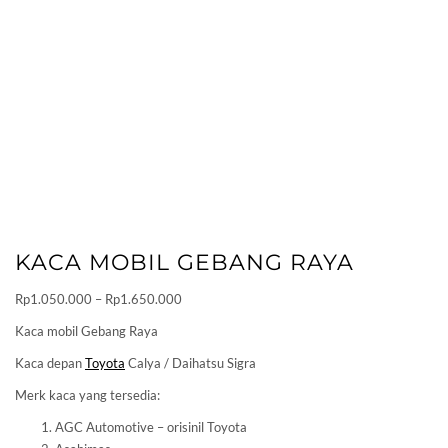
KACA MOBIL GEBANG RAYA
Price
Rp
1.050.000
–
Rp
1.650.000
range:
Kaca mobil Gebang Raya
Rp1.050.000
Kaca depan
Toyota
Calya / Daihatsu Sigra
through
Rp1.650.000
Merk kaca yang tersedia:
AGC Automotive – orisinil Toyota