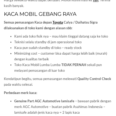
Harga sewaktu-waktu dapat berubah. Mohon konfirmasi ke
WA
. Terima
kasih banyak.
KACA MOBIL GEBANG RAYA
Semua pemasangan Kaca depan
Toyota
Calya / Daihatsu Sigra
dilaksanakan di toko kami dengan alasan sbb:
Kami ada toko fisik nya – mau klaim tinggal datang saja ke toko
Teknisi selalu standby di jam operasional toko
Kaca pun sudah standby di toko – ready stock
Minimizing cost – customer bisa dapat harga lebih baik (murah)
dengan kualitas terbaik
Toko Kaca Mobil Lumba Lumba
TIDAK PERNAH
sekali pun
melayani pemasangan di luar toko
Kendatipun begitu, semua pemasangan melewati
Quality Control Check
pada waktu selesai.
Perbedaan merk kaca:
Genuine Part AGC Automotive lamisafe
– bawaan pabrik dengan
merk AGC Automotive – buatan pabrik Asahimas Indonesia –
lamisafe adalah jenis kaca nya = 2 lapis kaca