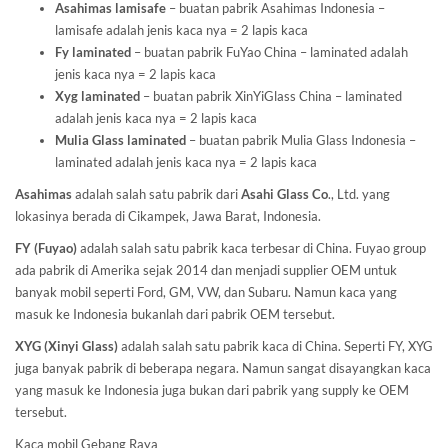
Asahimas lamisafe
– buatan pabrik Asahimas Indonesia –
lamisafe adalah jenis kaca nya = 2 lapis kaca
Fy laminated
– buatan pabrik FuYao China – laminated adalah
jenis kaca nya = 2 lapis kaca
Xyg laminated
– buatan pabrik XinYiGlass China – laminated
adalah jenis kaca nya = 2 lapis kaca
Mulia Glass laminated
– buatan pabrik Mulia Glass Indonesia –
laminated adalah jenis kaca nya = 2 lapis kaca
Asahimas
adalah salah satu pabrik dari
Asahi Glass
Co
., Ltd. yang
lokasinya berada di Cikampek, Jawa Barat, Indonesia.
FY (Fuyao)
adalah salah satu pabrik kaca terbesar di China. Fuyao group
ada pabrik di Amerika sejak 2014 dan menjadi supplier OEM untuk
banyak mobil seperti Ford, GM, VW, dan Subaru. Namun kaca yang
masuk ke Indonesia bukanlah dari pabrik OEM tersebut.
XYG (Xinyi Glass)
adalah salah satu pabrik kaca di China. Seperti FY, XYG
juga banyak pabrik di beberapa negara. Namun sangat disayangkan kaca
yang masuk ke Indonesia juga bukan dari pabrik yang supply ke OEM
tersebut.
Kaca mobil Gebang Raya