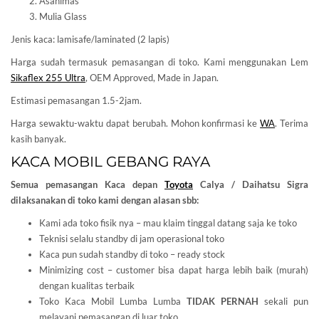
Asahimas
Mulia Glass
Jenis kaca: lamisafe/laminated (2 lapis)
Harga sudah termasuk pemasangan di toko. Kami menggunakan Lem
Sikaflex 255 Ultra
, OEM Approved, Made in Japan.
Estimasi pemasangan 1.5-2jam.
Harga sewaktu-waktu dapat berubah. Mohon konfirmasi ke
WA
. Terima
kasih banyak.
KACA MOBIL GEBANG RAYA
Semua pemasangan Kaca depan
Toyota
Calya / Daihatsu Sigra
dilaksanakan di toko kami dengan alasan sbb:
Kami ada toko fisik nya – mau klaim tinggal datang saja ke toko
Teknisi selalu standby di jam operasional toko
Kaca pun sudah standby di toko – ready stock
Minimizing cost – customer bisa dapat harga lebih baik (murah)
dengan kualitas terbaik
Toko Kaca Mobil Lumba Lumba
TIDAK PERNAH
sekali pun
melayani pemasangan di luar toko