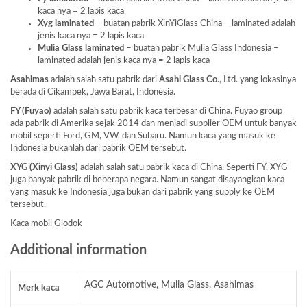
kaca nya = 2 lapis kaca
Xyg laminated
– buatan pabrik XinYiGlass China – laminated adalah
jenis kaca nya = 2 lapis kaca
Mulia Glass laminated
– buatan pabrik Mulia Glass Indonesia –
laminated adalah jenis kaca nya = 2 lapis kaca
Asahimas
adalah salah satu pabrik dari
Asahi Glass
Co
., Ltd. yang lokasinya
berada di Cikampek, Jawa Barat, Indonesia.
FY (Fuyao)
adalah salah satu pabrik kaca terbesar di China. Fuyao group
ada pabrik di Amerika sejak 2014 dan menjadi supplier OEM untuk banyak
mobil seperti Ford, GM, VW, dan Subaru. Namun kaca yang masuk ke
Indonesia bukanlah dari pabrik OEM tersebut.
XYG (Xinyi Glass)
adalah salah satu pabrik kaca di China. Seperti FY, XYG
juga banyak pabrik di beberapa negara. Namun sangat disayangkan kaca
yang masuk ke Indonesia juga bukan dari pabrik yang supply ke OEM
tersebut.
Kaca mobil Glodok
Additional information
AGC Automotive, Mulia Glass, Asahimas
Merk kaca