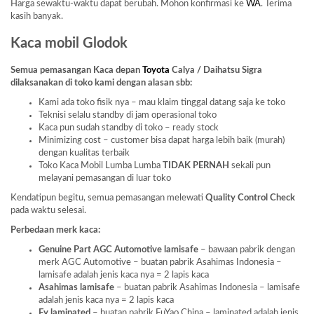
Harga sewaktu-waktu dapat berubah. Mohon konfirmasi ke
WA
. Terima
kasih banyak.
Kaca mobil Glodok
Semua pemasangan Kaca depan
Toyota
Calya / Daihatsu Sigra
dilaksanakan di toko kami dengan alasan sbb:
Kami ada toko fisik nya – mau klaim tinggal datang saja ke toko
Teknisi selalu standby di jam operasional toko
Kaca pun sudah standby di toko – ready stock
Minimizing cost – customer bisa dapat harga lebih baik (murah)
dengan kualitas terbaik
Toko Kaca Mobil Lumba Lumba
TIDAK PERNAH
sekali pun
melayani pemasangan di luar toko
Kendatipun begitu, semua pemasangan melewati
Quality Control Check
pada waktu selesai.
Perbedaan merk kaca:
Genuine Part AGC Automotive lamisafe
– bawaan pabrik dengan
merk AGC Automotive – buatan pabrik Asahimas Indonesia –
lamisafe adalah jenis kaca nya = 2 lapis kaca
Asahimas lamisafe
– buatan pabrik Asahimas Indonesia – lamisafe
adalah jenis kaca nya = 2 lapis kaca
Fy laminated
– buatan pabrik FuYao China – laminated adalah jenis