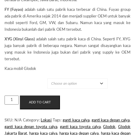
berada di Cikampek, Jawa Barat, Indonesia.
FY (Fuyao)
adalah salah satu pabrik kaca terbesar di China. Fuyao group
ada pabrik di Amerika sejak 2014 dan menjadi supplier OEM untuk banyak
mobil seperti Ford, GM, VW, dan Subaru. Namun kaca yang masuk ke
Indonesia bukanlah dari pabrik OEM tersebut.
XYG (Xinyi Glass)
adalah salah satu pabrik kaca di China. Seperti FY, XYG
juga banyak pabrik di beberapa negara. Namun sangat disayangkan kaca
yang masuk ke Indonesia juga bukan dari pabrik yang supply ke OEM
tersebut.
Kaca mobil Glodok
MERK KACA
KACA
ADD TO CART
MOBIL
GLODOK
QUANTITY
SKU:
N/A
Category:
Lokasi
Tags:
ganti kaca calya
,
ganti kaca depan calya
,
ganti kaca depan toyota calya
,
ganti kaca toyota calya
,
Glodok
,
Glodok
Jakarta Barat
,
harga kaca calya
,
harga kaca depan calya
,
harga kaca depan