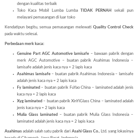
dengan kualitas terbaik
Toko Kaca Mobil Lumba Lumba
TIDAK PERNAH
sekali pun
melayani pemasangan di luar toko
Kendatipun begitu, semua pemasangan melewati
Quality Control Check
pada waktu selesai.
Perbedaan merk kaca:
Genuine Part AGC Automotive lamisafe
– bawaan pabrik dengan
merk AGC Automotive – buatan pabrik Asahimas Indonesia –
lamisafe adalah jenis kaca nya = 2 lapis kaca
Asahimas lamisafe
– buatan pabrik Asahimas Indonesia – lamisafe
adalah jenis kaca nya = 2 lapis kaca
Fy laminated
– buatan pabrik FuYao China – laminated adalah jenis
kaca nya = 2 lapis kaca
Xyg laminated
– buatan pabrik XinYiGlass China – laminated adalah
jenis kaca nya = 2 lapis kaca
Mulia Glass laminated
– buatan pabrik Mulia Glass Indonesia –
laminated adalah jenis kaca nya = 2 lapis kaca
Asahimas
adalah salah satu pabrik dari
Asahi Glass
Co
., Ltd. yang lokasinya