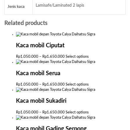
Lamisafe/Laminated 2 lapis
Jenis kaca
Related products
Kaca mobil Ciputat
Price
This
Rp
1.050.000
–
Rp
1.650.000
Select options
range:
product
Rp1.050.000
has
through
multiple
Kaca mobil Serua
Rp1.650.000
variants.
The
Price
This
Rp
1.050.000
–
Rp
1.650.000
Select options
options
range:
product
may
Rp1.050.000
has
be
through
multiple
Kaca mobil Sukadiri
chosen
Rp1.650.000
variants.
on
The
Price
This
Rp
1.050.000
–
Rp
1.650.000
Select options
the
options
range:
product
product
may
Rp1.050.000
has
page
be
through
multiple
Kaca mobil Gading Serpong