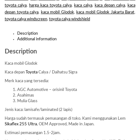
toyota calya
,
harga kaca toyota calya
,
kaca calya
,
kaca depan calya
,
kaca
depan toyota calya
,
kaca mobil Glodok
,
kaca mobil Glodok Jakarta Barat
,
toyota calya windscreen
,
toyota calya windshield
Description
Additional information
Description
Kaca mobil Glodok
Kaca depan
Toyota
Calya / Daihatsu Sigra
Merk kaca yang tersedia:
AGC Automotive – orisinil Toyota
Asahimas
Mulia Glass
Jenis kaca: lamisafe/laminated (2 lapis)
Harga sudah termasuk pemasangan di toko. Kami menggunakan Lem
Sikaflex 255 Ultra
, OEM Approved, Made in Japan.
Estimasi pemasangan 1.5-2jam.