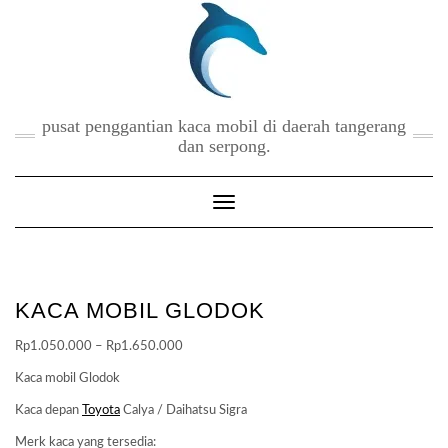
Skip
to
content
pusat penggantian kaca mobil di daerah tangerang
dan serpong.
Toggle Navigation
KACA MOBIL GLODOK
Price
Rp
1.050.000
–
Rp
1.650.000
range:
Kaca mobil Glodok
Rp1.050.000
Kaca depan
Toyota
Calya / Daihatsu Sigra
through
Rp1.650.000
Merk kaca yang tersedia: