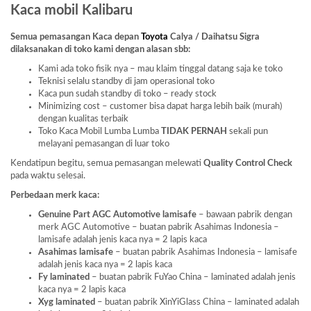
Kaca mobil Kalibaru
Semua pemasangan Kaca depan
Toyota
Calya / Daihatsu Sigra
dilaksanakan di toko kami dengan alasan sbb:
Kami ada toko fisik nya – mau klaim tinggal datang saja ke toko
Teknisi selalu standby di jam operasional toko
Kaca pun sudah standby di toko – ready stock
Minimizing cost – customer bisa dapat harga lebih baik (murah)
dengan kualitas terbaik
Toko Kaca Mobil Lumba Lumba
TIDAK PERNAH
sekali pun
melayani pemasangan di luar toko
Kendatipun begitu, semua pemasangan melewati
Quality Control Check
pada waktu selesai.
Perbedaan merk kaca:
Genuine Part AGC Automotive lamisafe
– bawaan pabrik dengan
merk AGC Automotive – buatan pabrik Asahimas Indonesia –
lamisafe adalah jenis kaca nya = 2 lapis kaca
Asahimas lamisafe
– buatan pabrik Asahimas Indonesia – lamisafe
adalah jenis kaca nya = 2 lapis kaca
Fy laminated
– buatan pabrik FuYao China – laminated adalah jenis
kaca nya = 2 lapis kaca
Xyg laminated
– buatan pabrik XinYiGlass China – laminated adalah