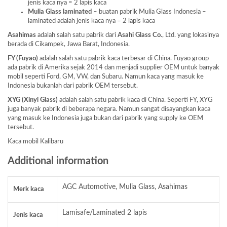
jenis kaca nya = 2 lapis kaca
Mulia Glass laminated
– buatan pabrik Mulia Glass Indonesia –
laminated adalah jenis kaca nya = 2 lapis kaca
Asahimas
adalah salah satu pabrik dari
Asahi Glass
Co
., Ltd. yang lokasinya
berada di Cikampek, Jawa Barat, Indonesia.
FY (Fuyao)
adalah salah satu pabrik kaca terbesar di China. Fuyao group
ada pabrik di Amerika sejak 2014 dan menjadi supplier OEM untuk banyak
mobil seperti Ford, GM, VW, dan Subaru. Namun kaca yang masuk ke
Indonesia bukanlah dari pabrik OEM tersebut.
XYG (Xinyi Glass)
adalah salah satu pabrik kaca di China. Seperti FY, XYG
juga banyak pabrik di beberapa negara. Namun sangat disayangkan kaca
yang masuk ke Indonesia juga bukan dari pabrik yang supply ke OEM
tersebut.
Kaca mobil Kalibaru
Additional information
AGC Automotive, Mulia Glass, Asahimas
Merk kaca
Lamisafe/Laminated 2 lapis
Jenis kaca