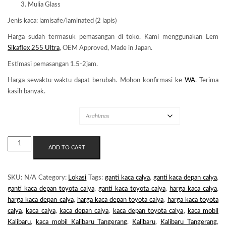
Mulia Glass
Jenis kaca: lamisafe/laminated (2 lapis)
Harga sudah termasuk pemasangan di toko. Kami menggunakan Lem
Sikaflex 255 Ultra
, OEM Approved, Made in Japan.
Estimasi pemasangan 1.5-2jam.
Harga sewaktu-waktu dapat berubah. Mohon konfirmasi ke
WA
. Terima
kasih banyak.
MERK KACA
KACA
ADD TO CART
MOBIL
KALIBARU
QUANTITY
SKU:
N/A
Category:
Lokasi
Tags:
ganti kaca calya
,
ganti kaca depan calya
,
ganti kaca depan toyota calya
,
ganti kaca toyota calya
,
harga kaca calya
,
harga kaca depan calya
,
harga kaca depan toyota calya
,
harga kaca toyota
calya
,
kaca calya
,
kaca depan calya
,
kaca depan toyota calya
,
kaca mobil
Kalibaru
,
kaca mobil Kalibaru Tangerang
,
Kalibaru
,
Kalibaru Tangerang
,