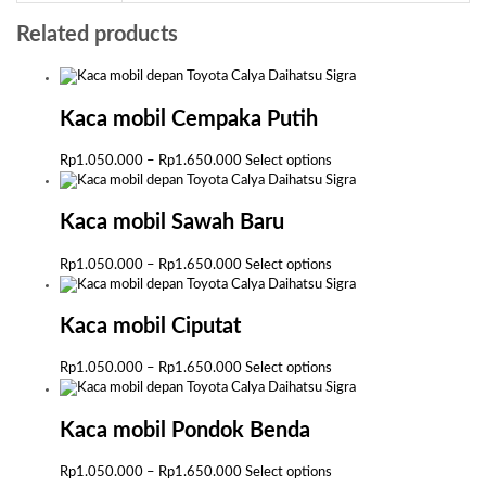
Related products
Kaca mobil Cempaka Putih
Price
This
Rp
1.050.000
–
Rp
1.650.000
Select options
range:
product
Rp1.050.000
has
through
multiple
Kaca mobil Sawah Baru
Rp1.650.000
variants.
The
Price
This
Rp
1.050.000
–
Rp
1.650.000
Select options
options
range:
product
may
Rp1.050.000
has
be
through
multiple
Kaca mobil Ciputat
chosen
Rp1.650.000
variants.
on
The
Price
This
Rp
1.050.000
–
Rp
1.650.000
Select options
the
options
range:
product
product
may
Rp1.050.000
has
page
be
through
multiple
Kaca mobil Pondok Benda
chosen
Rp1.650.000
variants.
on
The
Price
This
Rp
1.050.000
–
Rp
1.650.000
Select options
the
options