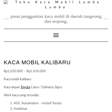
Skip
to
content
pusat penggantian kaca mobil di daerah tangerang
dan serpong.
Toggle Navigation
KACA MOBIL KALIBARU
Price
Rp
1.050.000
–
Rp
1.650.000
range:
Kaca mobil Kalibaru
Rp1.050.000
Kaca depan
Toyota
Calya / Daihatsu Sigra
through
Rp1.650.000
Merk kaca yang tersedia:
AGC Automotive – orisinil Toyota
Asahimas