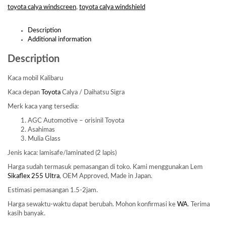
toyota calya windscreen
,
toyota calya windshield
Description
Additional information
Description
Kaca mobil Kalibaru
Kaca depan
Toyota
Calya / Daihatsu Sigra
Merk kaca yang tersedia:
AGC Automotive – orisinil Toyota
Asahimas
Mulia Glass
Jenis kaca: lamisafe/laminated (2 lapis)
Harga sudah termasuk pemasangan di toko. Kami menggunakan Lem
Sikaflex 255 Ultra
, OEM Approved, Made in Japan.
Estimasi pemasangan 1.5-2jam.
Harga sewaktu-waktu dapat berubah. Mohon konfirmasi ke
WA
. Terima
kasih banyak.