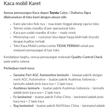
Kaca mobil Karet
Semua pemasangan Kaca depan
Toyota
Calya / Daihatsu Sigra
dilaksanakan di toko kami dengan alasan sbb:
Kami ada toko fisik nya – mau klaim tinggal datang saja ke toko
Teknisi selalu standby di jam operasional toko
Kaca pun sudah standby di toko – ready stock
Minimizing cost – customer bisa dapat harga lebih baik (murah)
dengan kualitas terbaik
Toko Kaca Mobil Lumba Lumba
TIDAK PERNAH
sekali pun
melayani pemasangan di luar toko
Kendatipun begitu, semua pemasangan melewati
Quality Control Check
pada waktu selesai.
Perbedaan merk kaca:
Genuine Part AGC Automotive lamisafe
– bawaan pabrik dengan
merk AGC Automotive – buatan pabrik Asahimas Indonesia –
lamisafe adalah jenis kaca nya = 2 lapis kaca
Asahimas lamisafe
– buatan pabrik Asahimas Indonesia – lamisafe
adalah jenis kaca nya = 2 lapis kaca
Fy laminated
– buatan pabrik FuYao China – laminated adalah jenis
kaca nya = 2 lapis kaca
Xyg laminated
– buatan pabrik XinYiGlass China – laminated adalah