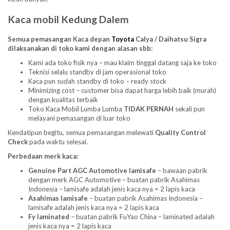
Kaca mobil Kedung Dalem
Semua pemasangan Kaca depan
Toyota
Calya / Daihatsu Sigra
dilaksanakan di toko kami dengan alasan sbb:
Kami ada toko fisik nya – mau klaim tinggal datang saja ke toko
Teknisi selalu standby di jam operasional toko
Kaca pun sudah standby di toko – ready stock
Minimizing cost – customer bisa dapat harga lebih baik (murah)
dengan kualitas terbaik
Toko Kaca Mobil Lumba Lumba
TIDAK PERNAH
sekali pun
melayani pemasangan di luar toko
Kendatipun begitu, semua pemasangan melewati
Quality Control
Check
pada waktu selesai.
Perbedaan merk kaca:
Genuine Part AGC Automotive lamisafe
– bawaan pabrik
dengan merk AGC Automotive – buatan pabrik Asahimas
Indonesia – lamisafe adalah jenis kaca nya = 2 lapis kaca
Asahimas lamisafe
– buatan pabrik Asahimas Indonesia –
lamisafe adalah jenis kaca nya = 2 lapis kaca
Fy laminated
– buatan pabrik FuYao China – laminated adalah
jenis kaca nya = 2 lapis kaca