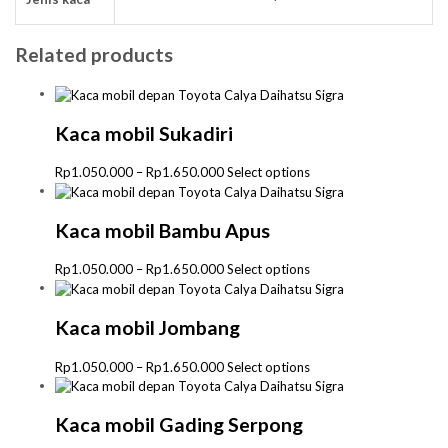
Related products
Kaca mobil Sukadiri
Price
This
Rp
1.050.000
–
Rp
1.650.000
Select options
range:
product
Rp1.050.000
has
through
multiple
Kaca mobil Bambu Apus
Rp1.650.000
variants.
The
Price
This
Rp
1.050.000
–
Rp
1.650.000
Select options
options
range:
product
may
Rp1.050.000
has
be
through
multiple
Kaca mobil Jombang
chosen
Rp1.650.000
variants.
on
The
Price
This
Rp
1.050.000
–
Rp
1.650.000
Select options
the
options
range:
product
product
may
Rp1.050.000
has
page
be
through
multiple
Kaca mobil Gading Serpong
chosen
Rp1.650.000
variants.