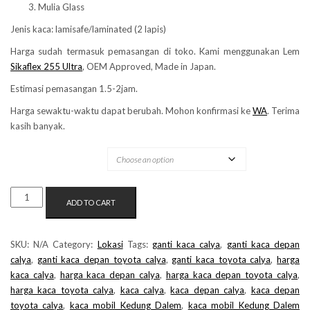
Mulia Glass
Jenis kaca: lamisafe/laminated (2 lapis)
Harga sudah termasuk pemasangan di toko. Kami menggunakan Lem
Sikaflex 255 Ultra
, OEM Approved, Made in Japan.
Estimasi pemasangan 1.5-2jam.
Harga sewaktu-waktu dapat berubah. Mohon konfirmasi ke
WA
. Terima
kasih banyak.
MERK KACA
KACA
ADD TO CART
MOBIL
KEDUNG
DALEM
SKU:
N/A
Category:
Lokasi
Tags:
ganti kaca calya
,
ganti kaca depan
QUANTITY
calya
,
ganti kaca depan toyota calya
,
ganti kaca toyota calya
,
harga
kaca calya
,
harga kaca depan calya
,
harga kaca depan toyota calya
,
harga kaca toyota calya
,
kaca calya
,
kaca depan calya
,
kaca depan
toyota calya
,
kaca mobil Kedung Dalem
,
kaca mobil Kedung Dalem