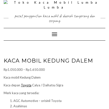
Skip
to
content
pusat penggantian kaca mobil di daerah tangerang dan
serpong.
Toggle Navigation
KACA MOBIL KEDUNG DALEM
Price
Rp
1.050.000
–
Rp
1.650.000
range:
Kaca mobil Kedung Dalem
Rp1.050.000
Kaca depan
Toyota
Calya / Daihatsu Sigra
through
Rp1.650.000
Merk kaca yang tersedia:
AGC Automotive – orisinil Toyota
Asahimas