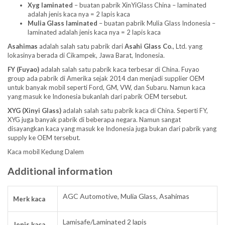
Xyg laminated
– buatan pabrik XinYiGlass China – laminated
adalah jenis kaca nya = 2 lapis kaca
Mulia Glass laminated
– buatan pabrik Mulia Glass Indonesia –
laminated adalah jenis kaca nya = 2 lapis kaca
Asahimas
adalah salah satu pabrik dari
Asahi Glass
Co
., Ltd. yang
lokasinya berada di Cikampek, Jawa Barat, Indonesia.
FY (Fuyao)
adalah salah satu pabrik kaca terbesar di China. Fuyao
group ada pabrik di Amerika sejak 2014 dan menjadi supplier OEM
untuk banyak mobil seperti Ford, GM, VW, dan Subaru. Namun kaca
yang masuk ke Indonesia bukanlah dari pabrik OEM tersebut.
XYG (Xinyi Glass)
adalah salah satu pabrik kaca di China. Seperti FY,
XYG juga banyak pabrik di beberapa negara. Namun sangat
disayangkan kaca yang masuk ke Indonesia juga bukan dari pabrik yang
supply ke OEM tersebut.
Kaca mobil Kedung Dalem
Additional information
AGC Automotive, Mulia Glass, Asahimas
Merk kaca
Lamisafe/Laminated 2 lapis
Jenis kaca