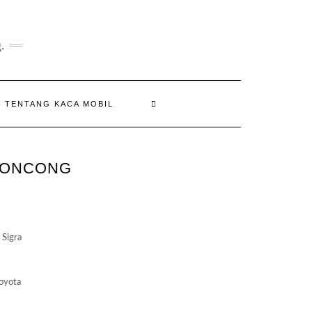
.
N TENTANG KACA MOBIL
RONCONG
:
050.000
 Sigra
gh
650.000
oyota