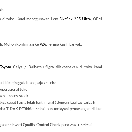
is)
n di toko. Kami menggunakan Lem
Sikaflex 255 Ultra
, OEM
h. Mohon konfirmasi ke
WA
. Terima kasih banyak.
Toyota
Calya / Daihatsu Sigra dilaksanakan di toko kami
u klaim tinggal datang saja ke toko
 operasional toko
oko – ready stock
isa dapat harga lebih baik (murah) dengan kualitas terbaik
umba
TIDAK PERNAH
sekali pun melayani pemasangan di luar
ngan melewati
Quality Control Check
pada waktu selesai.