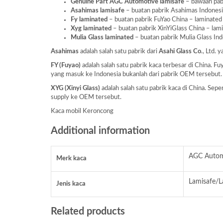
Genuine Part AGC Automotive lamisafe
– bawaan pabr
Asahimas lamisafe
– buatan pabrik Asahimas Indonesia 
Fy laminated
– buatan pabrik FuYao China – laminated a
Xyg laminated
– buatan pabrik XinYiGlass China – lamin
Mulia Glass laminated
– buatan pabrik Mulia Glass Indo
Asahimas
adalah salah satu pabrik dari
Asahi Glass
Co
., Ltd.
FY (Fuyao)
adalah salah satu pabrik kaca terbesar di China. 
yang masuk ke Indonesia bukanlah dari pabrik OEM tersebut.
XYG (Xinyi Glass)
adalah salah satu pabrik kaca di China. Se
supply ke OEM tersebut.
Kaca mobil Keroncong
Additional information
AGC Automo
Merk kaca
Lamisafe/L
Jenis kaca
Related products