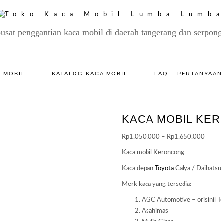
pusat penggantian kaca mobil di daerah tangerang dan serpong
 MOBIL
KATALOG KACA MOBIL
FAQ – PERTANYAA
KACA MOBIL KE
Price
Rp
1.050.000
–
Rp
1.650.000
range
Kaca mobil Keroncong
Rp1.
Kaca depan
Toyota
Calya / Daihatsu
throu
Rp1.
Merk kaca yang tersedia:
AGC Automotive – orisinil T
Asahimas