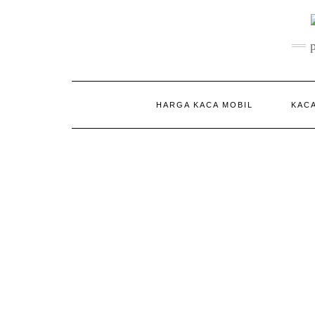
Skip
to
content
HARGA KACA MOBIL
KACA