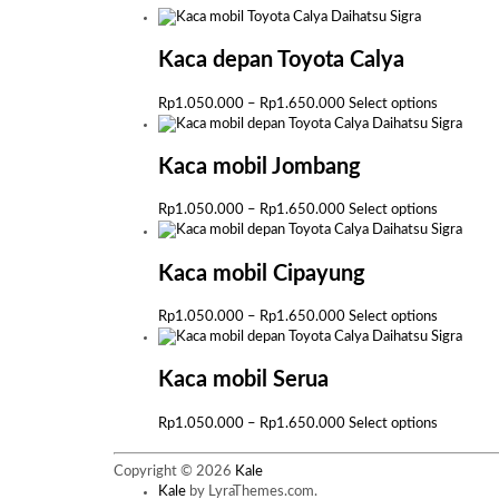
Kaca depan Toyota Calya
Price
This
Rp
1.050.000
–
Rp
1.650.000
Select options
range:
product
Rp1.050.000
has
through
multiple
Kaca mobil Jombang
Rp1.650.000
variants.
The
Price
This
Rp
1.050.000
–
Rp
1.650.000
Select options
options
range:
product
may
Rp1.050.000
has
be
through
multiple
Kaca mobil Cipayung
chosen
Rp1.650.000
variants.
on
The
Price
This
Rp
1.050.000
–
Rp
1.650.000
Select options
the
options
range:
product
product
may
Rp1.050.000
has
page
be
through
multiple
Kaca mobil Serua
chosen
Rp1.650.000
variants.
on
The
Price
This
Rp
1.050.000
–
Rp
1.650.000
Select options
the
options
range:
product
product
may
Rp1.050.000
has
page
Copyright © 2026
Kale
be
through
multiple
Kale
by LyraThemes.com.
chosen