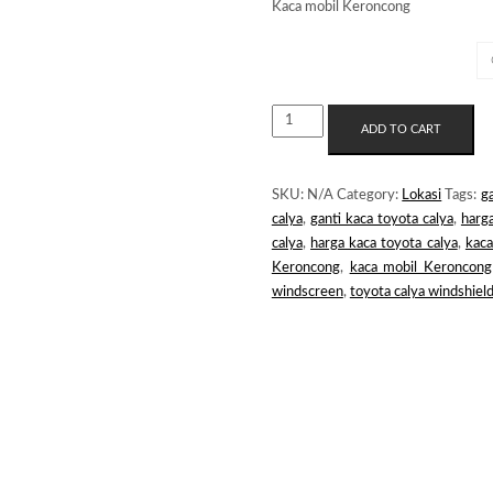
Kaca mobil Keroncong
MERK KACA
KACA
ADD TO CART
MOBIL
KERONCONG
QUANTITY
SKU:
N/A
Category:
Lokasi
Tags:
ga
calya
,
ganti kaca toyota calya
,
harga
calya
,
harga kaca toyota calya
,
kaca
Keroncong
,
kaca mobil Keroncong
windscreen
,
toyota calya windshiel