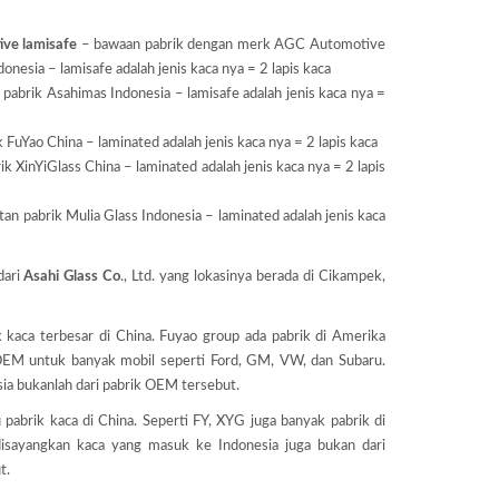
ve lamisafe
– bawaan pabrik dengan merk AGC Automotive
onesia – lamisafe adalah jenis kaca nya = 2 lapis kaca
pabrik Asahimas Indonesia – lamisafe adalah jenis kaca nya =
 FuYao China – laminated adalah jenis kaca nya = 2 lapis kaca
k XinYiGlass China – laminated adalah jenis kaca nya = 2 lapis
an pabrik Mulia Glass Indonesia – laminated adalah jenis kaca
dari
Asahi Glass
Co
., Ltd. yang lokasinya berada di Cikampek,
k kaca terbesar di China. Fuyao group ada pabrik di Amerika
OEM untuk banyak mobil seperti Ford, GM, VW, dan Subaru.
a bukanlah dari pabrik OEM tersebut.
u pabrik kaca di China. Seperti FY, XYG juga banyak pabrik di
isayangkan kaca yang masuk ke Indonesia juga bukan dari
t.