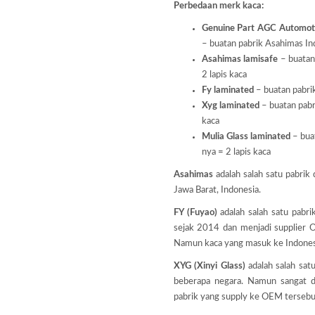
Perbedaan merk kaca:
Genuine Part AGC Automoti
– buatan pabrik Asahimas Ind
Asahimas lamisafe
– buatan 
2 lapis kaca
Fy laminated
– buatan pabrik
Xyg laminated
– buatan pabri
kaca
Mulia Glass laminated
– buat
nya = 2 lapis kaca
Asahimas
adalah salah satu pabrik 
Jawa Barat, Indonesia.
FY (Fuyao)
adalah salah satu pabri
sejak 2014 dan menjadi supplier 
Namun kaca yang masuk ke Indonesi
XYG (Xinyi Glass)
adalah salah sat
beberapa negara. Namun sangat d
pabrik yang supply ke OEM tersebu