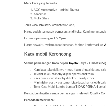
Merk kaca yang tersedia:
AGC Automotive – orisinil Toyota
Asahimas
Mulia Glass
Jenis kaca: lamisafe/laminated (2 lapis)
Harga sudah termasuk pemasangan di toko. Kami mengguna
Estimasi pemasangan 1.5-2jam.
Harga sewaktu-waktu dapat berubah. Mohon konfirmasi ke
Kaca mobil Keroncong
Semua pemasangan Kaca depan
Toyota
Calya / Daihatsu Sig
Kami ada toko fisik nya – mau klaim tinggal datang saj
Teknisi selalu standby di jam operasional toko
Kaca pun sudah standby di toko – ready stock
Minimizing cost – customer bisa dapat harga lebih baik
Toko Kaca Mobil Lumba Lumba
TIDAK PERNAH
sekal
Kendatipun begitu, semua pemasangan melewati
Quality Con
Perbedaan merk kaca: