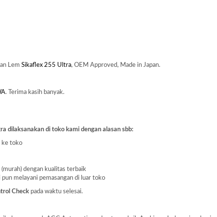
kan Lem
Sikaflex 255 Ultra
, OEM Approved, Made in Japan.
WA
. Terima kasih banyak.
ra dilaksanakan di toko kami dengan alasan sbb:
a ke toko
 (murah) dengan kualitas terbaik
i pun melayani pemasangan di luar toko
trol Check
pada waktu selesai.