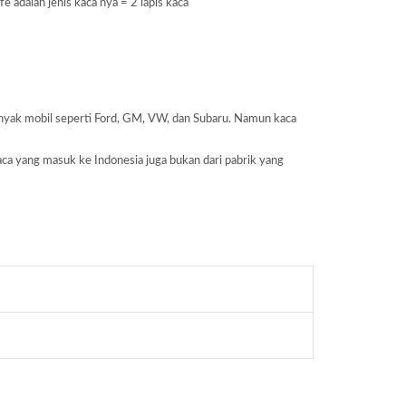
adalah jenis kaca nya = 2 lapis kaca
banyak mobil seperti Ford, GM, VW, dan Subaru. Namun kaca
aca yang masuk ke Indonesia juga bukan dari pabrik yang