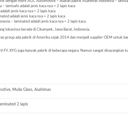
ik dengan merk AGC Automotive – buatan pabrik Asahimas Indonesia – lamisafe 
– lamisafe adalah jenis kaca nya = 2 lapis kaca
dalah jenis kaca nya = 2 lapis kaca
ated adalah jenis kaca nya = 2 lapis kaca
nesia – laminated adalah jenis kaca nya = 2 lapis kaca
 yang lokasinya berada di Cikampek, Jawa Barat, Indonesia.
Fuyao group ada pabrik di Amerika sejak 2014 dan menjadi supplier OEM untuk 
perti FY, XYG juga banyak pabrik di beberapa negara. Namun sangat disayangkan k
tive, Mulia Glass, Asahimas
aminated 2 lapis