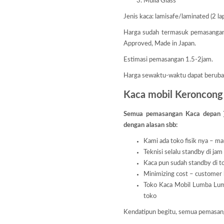
Mulia Glass
Jenis kaca: lamisafe/laminated (2 lap
Harga sudah termasuk pemasanga
Approved, Made in Japan.
Estimasi pemasangan 1.5-2jam.
Harga sewaktu-waktu dapat beruba
Kaca mobil Keroncong
Semua pemasangan Kaca depan
dengan alasan sbb:
Kami ada toko fisik nya – ma
Teknisi selalu standby di jam
Kaca pun sudah standby di t
Minimizing cost – customer b
Toko Kaca Mobil Lumba L
toko
Kendatipun begitu, semua pemasa