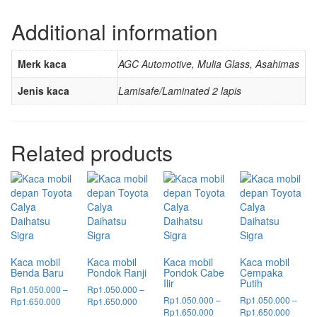
Additional information
Merk kaca
AGC Automotive, Mulia Glass, Asahimas
Jenis kaca
Lamisafe/Laminated 2 lapis
Related products
Kaca mobil
Kaca mobil
Kaca mobil
Kaca mobil
Benda Baru
Pondok Ranji
Pondok Cabe
Cempaka
Ilir
Putih
Rp
1.050.000
–
Rp
1.050.000
–
Rp
1.050.000
–
Rp
1.050.000
–
Price
Price
Rp
1.650.000
Rp
1.650.000
Price
Price
Rp
1.650.000
Rp
1.650.000
range:
range: