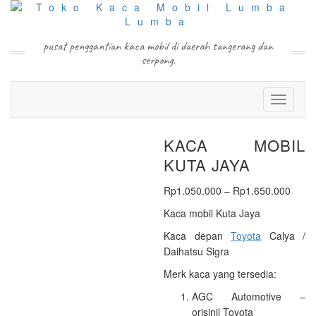
Skip
to
content
pusat penggantian kaca mobil di daerah tangerang dan
serpong.
Toggle N
KACA MOBIL
KUTA JAYA
Price
Rp
1.050.000
–
Rp
1.650.000
range
Kaca mobil Kuta Jaya
Rp1.
Kaca depan
Toyota
Calya /
throu
Daihatsu Sigra
Rp1.
Merk kaca yang tersedia:
AGC Automotive –
orisinil Toyota