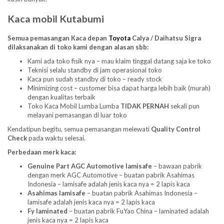
Kaca mobil Kutabumi
Semua pemasangan Kaca depan
Toyota
Calya / Daihatsu Sigra
dilaksanakan di toko kami dengan alasan sbb:
Kami ada toko fisik nya – mau klaim tinggal datang saja ke toko
Teknisi selalu standby di jam operasional toko
Kaca pun sudah standby di toko – ready stock
Minimizing cost – customer bisa dapat harga lebih baik (murah)
dengan kualitas terbaik
Toko Kaca Mobil Lumba Lumba
TIDAK PERNAH
sekali pun
melayani pemasangan di luar toko
Kendatipun begitu, semua pemasangan melewati
Quality Control
Check
pada waktu selesai.
Perbedaan merk kaca:
Genuine Part AGC Automotive lamisafe
– bawaan pabrik
dengan merk AGC Automotive – buatan pabrik Asahimas
Indonesia – lamisafe adalah jenis kaca nya = 2 lapis kaca
Asahimas lamisafe
– buatan pabrik Asahimas Indonesia –
lamisafe adalah jenis kaca nya = 2 lapis kaca
Fy laminated
– buatan pabrik FuYao China – laminated adalah
jenis kaca nya = 2 lapis kaca