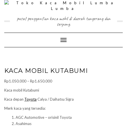
Skip
to
content
pusat penggantian kaca mobil di daerah tangerang dan
serpong.
Toggle Navigation
KACA MOBIL KUTABUMI
Price
Rp
1.050.000
–
Rp
1.650.000
range:
Kaca mobil Kutabumi
Rp1.050.000
Kaca depan
Toyota
Calya / Daihatsu Sigra
through
Rp1.650.000
Merk kaca yang tersedia:
AGC Automotive – orisinil Toyota
Asahimas