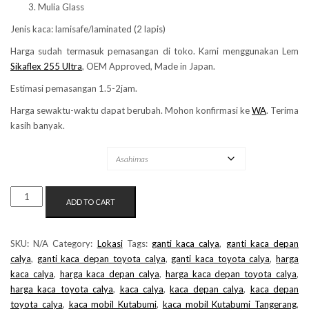
Mulia Glass
Jenis kaca: lamisafe/laminated (2 lapis)
Harga sudah termasuk pemasangan di toko. Kami menggunakan Lem
Sikaflex 255 Ultra
, OEM Approved, Made in Japan.
Estimasi pemasangan 1.5-2jam.
Harga sewaktu-waktu dapat berubah. Mohon konfirmasi ke
WA
. Terima
kasih banyak.
MERK KACA
KACA
ADD TO CART
MOBIL
KUTABUMI
QUANTITY
SKU:
N/A
Category:
Lokasi
Tags:
ganti kaca calya
,
ganti kaca depan
calya
,
ganti kaca depan toyota calya
,
ganti kaca toyota calya
,
harga
kaca calya
,
harga kaca depan calya
,
harga kaca depan toyota calya
,
harga kaca toyota calya
,
kaca calya
,
kaca depan calya
,
kaca depan
toyota calya
,
kaca mobil Kutabumi
,
kaca mobil Kutabumi Tangerang
,