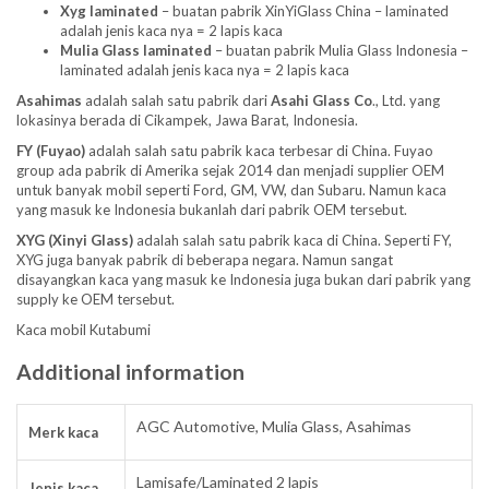
Xyg laminated
– buatan pabrik XinYiGlass China – laminated
adalah jenis kaca nya = 2 lapis kaca
Mulia Glass laminated
– buatan pabrik Mulia Glass Indonesia –
laminated adalah jenis kaca nya = 2 lapis kaca
Asahimas
adalah salah satu pabrik dari
Asahi Glass
Co
., Ltd. yang
lokasinya berada di Cikampek, Jawa Barat, Indonesia.
FY (Fuyao)
adalah salah satu pabrik kaca terbesar di China. Fuyao
group ada pabrik di Amerika sejak 2014 dan menjadi supplier OEM
untuk banyak mobil seperti Ford, GM, VW, dan Subaru. Namun kaca
yang masuk ke Indonesia bukanlah dari pabrik OEM tersebut.
XYG (Xinyi Glass)
adalah salah satu pabrik kaca di China. Seperti FY,
XYG juga banyak pabrik di beberapa negara. Namun sangat
disayangkan kaca yang masuk ke Indonesia juga bukan dari pabrik yang
supply ke OEM tersebut.
Kaca mobil Kutabumi
Additional information
AGC Automotive, Mulia Glass, Asahimas
Merk kaca
Lamisafe/Laminated 2 lapis
Jenis kaca