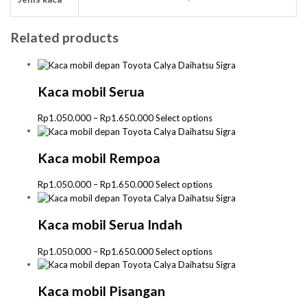
Related products
Kaca mobil Serua
Price
This
Rp
1.050.000
–
Rp
1.650.000
Select options
range:
product
Rp1.050.000
has
through
multiple
Kaca mobil Rempoa
Rp1.650.000
variants.
The
Price
This
Rp
1.050.000
–
Rp
1.650.000
Select options
options
range:
product
may
Rp1.050.000
has
be
through
multiple
Kaca mobil Serua Indah
chosen
Rp1.650.000
variants.
on
The
Price
This
Rp
1.050.000
–
Rp
1.650.000
Select options
the
options
range:
product
product
may
Rp1.050.000
has
page
be
through
multiple
Kaca mobil Pisangan
chosen
Rp1.650.000
variants.