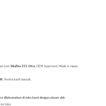
kan Lem
Sikaflex 255 Ultra
, OEM Approved, Made in Japan.
WA
. Terima kasih banyak.
ra dilaksanakan di toko kami dengan alasan sbb:
a ke toko