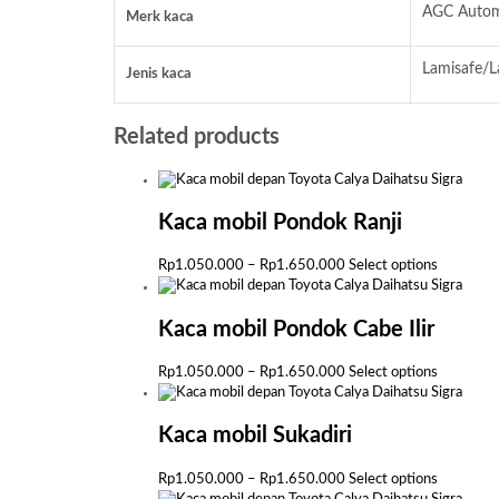
AGC Automo
Merk kaca
Lamisafe/L
Jenis kaca
Related products
Kaca mobil Pondok Ranji
Price
This
Rp
1.050.000
–
Rp
1.650.000
Select options
range:
product
Rp1.050.000
has
through
multiple
Kaca mobil Pondok Cabe Ilir
Rp1.650.000
variants.
The
Price
This
Rp
1.050.000
–
Rp
1.650.000
Select options
options
range:
product
may
Rp1.050.000
has
be
through
multiple
Kaca mobil Sukadiri
chosen
Rp1.650.000
variants.
on
The
Price
This
Rp
1.050.000
–
Rp
1.650.000
Select options
the
options
range:
product