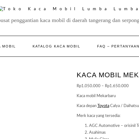
pusat penggantian kaca mobil di daerah tangerang dan serpong
 MOBIL
KATALOG KACA MOBIL
FAQ – PERTANYAA
KACA MOBIL ME
Price
Rp
1.050.000
–
Rp
1.650.000
range
Kaca mobil Mekarbaru
Rp1.
Kaca depan
Toyota
Calya / Daihatsu
throu
Rp1.
Merk kaca yang tersedia:
AGC Automotive – orisinil T
Asahimas