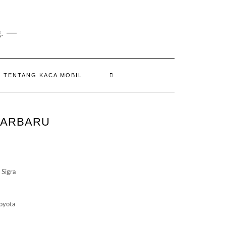
.
N TENTANG KACA MOBIL
KARBARU
:
050.000
 Sigra
gh
650.000
oyota