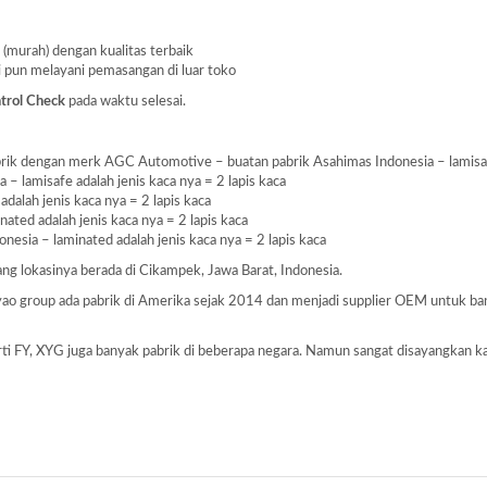
 (murah) dengan kualitas terbaik
i pun melayani pemasangan di luar toko
trol Check
pada waktu selesai.
ik dengan merk AGC Automotive – buatan pabrik Asahimas Indonesia – lamisafe 
– lamisafe adalah jenis kaca nya = 2 lapis kaca
dalah jenis kaca nya = 2 lapis kaca
ated adalah jenis kaca nya = 2 lapis kaca
nesia – laminated adalah jenis kaca nya = 2 lapis kaca
 yang lokasinya berada di Cikampek, Jawa Barat, Indonesia.
Fuyao group ada pabrik di Amerika sejak 2014 dan menjadi supplier OEM untuk 
perti FY, XYG juga banyak pabrik di beberapa negara. Namun sangat disayangkan k