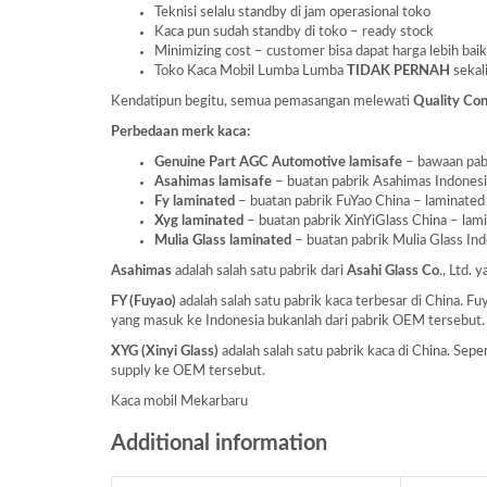
Teknisi selalu standby di jam operasional toko
Kaca pun sudah standby di toko – ready stock
Minimizing cost – customer bisa dapat harga lebih baik
Toko Kaca Mobil Lumba Lumba
TIDAK PERNAH
sekal
Kendatipun begitu, semua pemasangan melewati
Quality Con
Perbedaan merk kaca:
Genuine Part AGC Automotive lamisafe
– bawaan pabr
Asahimas lamisafe
– buatan pabrik Asahimas Indonesia 
Fy laminated
– buatan pabrik FuYao China – laminated a
Xyg laminated
– buatan pabrik XinYiGlass China – lamin
Mulia Glass laminated
– buatan pabrik Mulia Glass Indo
Asahimas
adalah salah satu pabrik dari
Asahi Glass
Co
., Ltd.
FY (Fuyao)
adalah salah satu pabrik kaca terbesar di China. 
yang masuk ke Indonesia bukanlah dari pabrik OEM tersebut.
XYG (Xinyi Glass)
adalah salah satu pabrik kaca di China. Se
supply ke OEM tersebut.
Kaca mobil Mekarbaru
Additional information