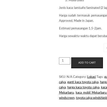
Mulia Glass
Jenis kaca: lamisafe/laminated (2 lap
Harga sudah termasuk pemasanga
Approved, Made in Japan.
Estimasi pemasangan 1.5-2jam.
Harga sewaktu-waktu dapat beruba
MERK KACA
KACA
ADD TO CART
MOBIL
MEKARBARU
QUANTITY
SKU:
N/A
Category:
Lokasi
Tags:
ga
calya
,
ganti kaca toyota calya
,
harga
calya
,
harga kaca toyota calya
,
kaca
Mekarbaru
,
kaca mobil Mekarbaru
windscreen
,
toyota calya windshiel