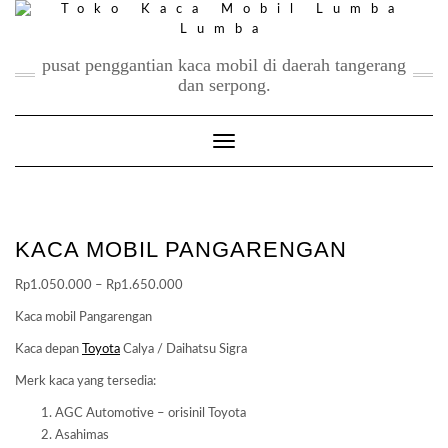
Skip
to
content
pusat penggantian kaca mobil di daerah tangerang
dan serpong.
Toggle Navigation
KACA MOBIL PANGARENGAN
Price
Rp
1.050.000
–
Rp
1.650.000
range:
Kaca mobil Pangarengan
Rp1.050.000
Kaca depan
Toyota
Calya / Daihatsu Sigra
through
Rp1.650.000
Merk kaca yang tersedia:
AGC Automotive – orisinil Toyota
Asahimas