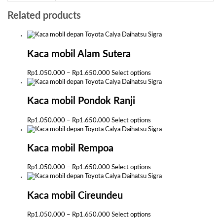
Related products
Kaca mobil Alam Sutera
Price
This
Rp
1.050.000
–
Rp
1.650.000
Select options
range:
product
Rp1.050.000
has
through
multiple
Kaca mobil Pondok Ranji
Rp1.650.000
variants.
The
Price
This
Rp
1.050.000
–
Rp
1.650.000
Select options
options
range:
product
may
Rp1.050.000
has
be
through
multiple
Kaca mobil Rempoa
chosen
Rp1.650.000
variants.
on
The
Price
This
Rp
1.050.000
–
Rp
1.650.000
Select options
the
options
range:
product
product
may
Rp1.050.000
has
page
be
through
multiple
Kaca mobil Cireundeu
chosen
Rp1.650.000
variants.
on
The
Price
This
Rp
1.050.000
–
Rp
1.650.000
Select options
the
options