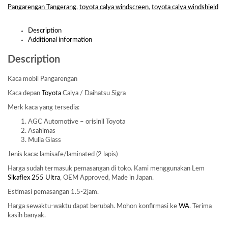
Pangarengan Tangerang
,
toyota calya windscreen
,
toyota calya windshield
Description
Additional information
Description
Kaca mobil Pangarengan
Kaca depan
Toyota
Calya / Daihatsu Sigra
Merk kaca yang tersedia:
AGC Automotive – orisinil Toyota
Asahimas
Mulia Glass
Jenis kaca: lamisafe/laminated (2 lapis)
Harga sudah termasuk pemasangan di toko. Kami menggunakan Lem
Sikaflex 255 Ultra
, OEM Approved, Made in Japan.
Estimasi pemasangan 1.5-2jam.
Harga sewaktu-waktu dapat berubah. Mohon konfirmasi ke
WA
. Terima
kasih banyak.