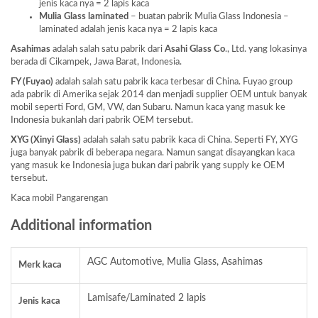
jenis kaca nya = 2 lapis kaca
Mulia Glass laminated
– buatan pabrik Mulia Glass Indonesia –
laminated adalah jenis kaca nya = 2 lapis kaca
Asahimas
adalah salah satu pabrik dari
Asahi Glass
Co
., Ltd. yang lokasinya
berada di Cikampek, Jawa Barat, Indonesia.
FY (Fuyao)
adalah salah satu pabrik kaca terbesar di China. Fuyao group
ada pabrik di Amerika sejak 2014 dan menjadi supplier OEM untuk banyak
mobil seperti Ford, GM, VW, dan Subaru. Namun kaca yang masuk ke
Indonesia bukanlah dari pabrik OEM tersebut.
XYG (Xinyi Glass)
adalah salah satu pabrik kaca di China. Seperti FY, XYG
juga banyak pabrik di beberapa negara. Namun sangat disayangkan kaca
yang masuk ke Indonesia juga bukan dari pabrik yang supply ke OEM
tersebut.
Kaca mobil Pangarengan
Additional information
AGC Automotive, Mulia Glass, Asahimas
Merk kaca
Lamisafe/Laminated 2 lapis
Jenis kaca