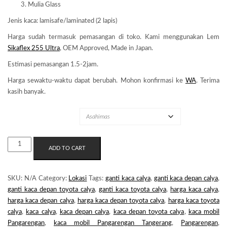
Mulia Glass
Jenis kaca: lamisafe/laminated (2 lapis)
Harga sudah termasuk pemasangan di toko. Kami menggunakan Lem
Sikaflex 255 Ultra
, OEM Approved, Made in Japan.
Estimasi pemasangan 1.5-2jam.
Harga sewaktu-waktu dapat berubah. Mohon konfirmasi ke
WA
. Terima
kasih banyak.
MERK KACA
KACA
ADD TO CART
MOBIL
PANGARENGAN
QUANTITY
SKU:
N/A
Category:
Lokasi
Tags:
ganti kaca calya
,
ganti kaca depan calya
,
ganti kaca depan toyota calya
,
ganti kaca toyota calya
,
harga kaca calya
,
harga kaca depan calya
,
harga kaca depan toyota calya
,
harga kaca toyota
calya
,
kaca calya
,
kaca depan calya
,
kaca depan toyota calya
,
kaca mobil
Pangarengan
,
kaca mobil Pangarengan Tangerang
,
Pangarengan
,