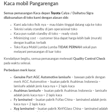
Kaca mobil Pangarengan
Semua pemasangan Kaca depan
Toyota
Calya / Daihatsu Sigra
dilaksanakan di toko kami dengan alasan sbb:
Kami ada toko fisik nya – mau klaim tinggal datang saja ke toko
Teknisi selalu standby di jam operasional toko
Kaca pun sudah standby di toko – ready stock
Minimizing cost – customer bisa dapat harga lebih baik (murah)
dengan kualitas terbaik
Toko Kaca Mobil Lumba Lumba
TIDAK PERNAH
sekali pun
melayani pemasangan di luar toko
Kendatipun begitu, semua pemasangan melewati
Quality Control Check
pada waktu selesai.
Perbedaan merk kaca:
Genuine Part AGC Automotive lamisafe
– bawaan pabrik dengan
merk AGC Automotive – buatan pabrik Asahimas Indonesia –
lamisafe adalah jenis kaca nya = 2 lapis kaca
Asahimas lamisafe
– buatan pabrik Asahimas Indonesia – lamisafe
adalah jenis kaca nya = 2 lapis kaca
Fy laminated
– buatan pabrik FuYao China – laminated adalah jenis
kaca nya = 2 lapis kaca
Xyg laminated
– buatan pabrik XinYiGlass China – laminated adalah