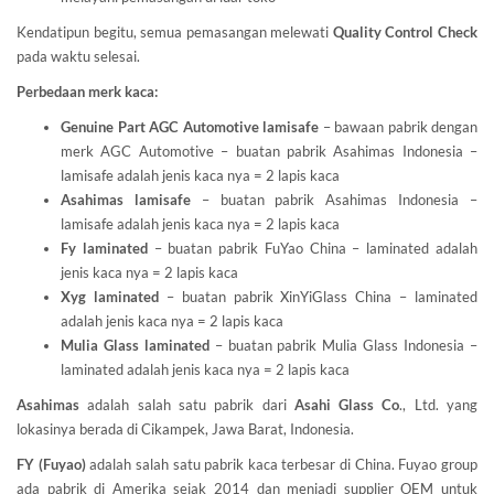
Kendatipun begitu, semua pemasangan melewati
Quality Control Check
pada waktu selesai.
Perbedaan merk kaca:
Genuine Part AGC Automotive lamisafe
– bawaan pabrik dengan
merk AGC Automotive – buatan pabrik Asahimas Indonesia –
lamisafe adalah jenis kaca nya = 2 lapis kaca
Asahimas lamisafe
– buatan pabrik Asahimas Indonesia –
lamisafe adalah jenis kaca nya = 2 lapis kaca
Fy laminated
– buatan pabrik FuYao China – laminated adalah
jenis kaca nya = 2 lapis kaca
Xyg laminated
– buatan pabrik XinYiGlass China – laminated
adalah jenis kaca nya = 2 lapis kaca
Mulia Glass laminated
– buatan pabrik Mulia Glass Indonesia –
laminated adalah jenis kaca nya = 2 lapis kaca
Asahimas
adalah salah satu pabrik dari
Asahi Glass
Co
., Ltd. yang
lokasinya berada di Cikampek, Jawa Barat, Indonesia.
FY (Fuyao)
adalah salah satu pabrik kaca terbesar di China. Fuyao group
ada pabrik di Amerika sejak 2014 dan menjadi supplier OEM untuk