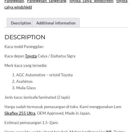
Paninggilan
,
Paninggilan tangerang
,
toyota calya windscreen
,
toyota
calya windshield
Description
Additional information
DESCRIPTION
Kaca mobil Paninggilan
Kaca depan
Toyota
Calya / Daihatsu Sigra
Merk kaca yang tersedia:
AGC Automotive – orisinil Toyota
Asahimas
Mulia Glass
Jenis kaca: lamisafe/laminated (2 lapis)
Harga sudah termasuk pemasangan di toko. Kami menggunakan Lem
Sikaflex 255 Ultra
, OEM Approved, Made in Japan.
Estimasi pemasangan 1.5-2jam.