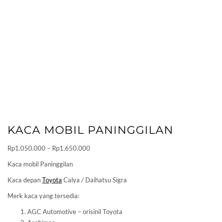
KACA MOBIL PANINGGILAN
Price
Rp
1.050.000
–
Rp
1.650.000
range:
Kaca mobil Paninggilan
Rp1.050.000
Kaca depan
Toyota
Calya / Daihatsu Sigra
through
Rp1.650.000
Merk kaca yang tersedia:
AGC Automotive – orisinil Toyota