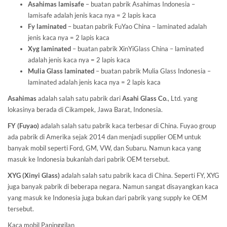
Asahimas lamisafe
– buatan pabrik Asahimas Indonesia –
lamisafe adalah jenis kaca nya = 2 lapis kaca
Fy laminated
– buatan pabrik FuYao China – laminated adalah
jenis kaca nya = 2 lapis kaca
Xyg laminated
– buatan pabrik XinYiGlass China – laminated
adalah jenis kaca nya = 2 lapis kaca
Mulia Glass laminated
– buatan pabrik Mulia Glass Indonesia –
laminated adalah jenis kaca nya = 2 lapis kaca
Asahimas
adalah salah satu pabrik dari
Asahi Glass
Co
., Ltd. yang
lokasinya berada di Cikampek, Jawa Barat, Indonesia.
FY (Fuyao)
adalah salah satu pabrik kaca terbesar di China. Fuyao group
ada pabrik di Amerika sejak 2014 dan menjadi supplier OEM untuk
banyak mobil seperti Ford, GM, VW, dan Subaru. Namun kaca yang
masuk ke Indonesia bukanlah dari pabrik OEM tersebut.
XYG (Xinyi Glass)
adalah salah satu pabrik kaca di China. Seperti FY, XYG
juga banyak pabrik di beberapa negara. Namun sangat disayangkan kaca
yang masuk ke Indonesia juga bukan dari pabrik yang supply ke OEM
tersebut.
Kaca mobil Paninggilan