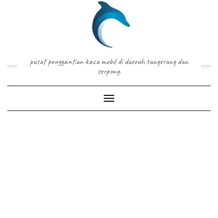
Skip
to
content
pusat penggantian kaca mobil di daerah tangerang dan
serpong.
Toggle Navigation