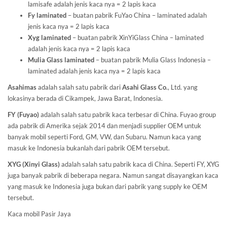
lamisafe adalah jenis kaca nya = 2 lapis kaca
Fy laminated
– buatan pabrik FuYao China – laminated adalah
jenis kaca nya = 2 lapis kaca
Xyg laminated
– buatan pabrik XinYiGlass China – laminated
adalah jenis kaca nya = 2 lapis kaca
Mulia Glass laminated
– buatan pabrik Mulia Glass Indonesia –
laminated adalah jenis kaca nya = 2 lapis kaca
Asahimas
adalah salah satu pabrik dari
Asahi Glass
Co
., Ltd. yang
lokasinya berada di Cikampek, Jawa Barat, Indonesia.
FY (Fuyao)
adalah salah satu pabrik kaca terbesar di China. Fuyao group
ada pabrik di Amerika sejak 2014 dan menjadi supplier OEM untuk
banyak mobil seperti Ford, GM, VW, dan Subaru. Namun kaca yang
masuk ke Indonesia bukanlah dari pabrik OEM tersebut.
XYG (Xinyi Glass)
adalah salah satu pabrik kaca di China. Seperti FY, XYG
juga banyak pabrik di beberapa negara. Namun sangat disayangkan kaca
yang masuk ke Indonesia juga bukan dari pabrik yang supply ke OEM
tersebut.
Kaca mobil Pasir Jaya