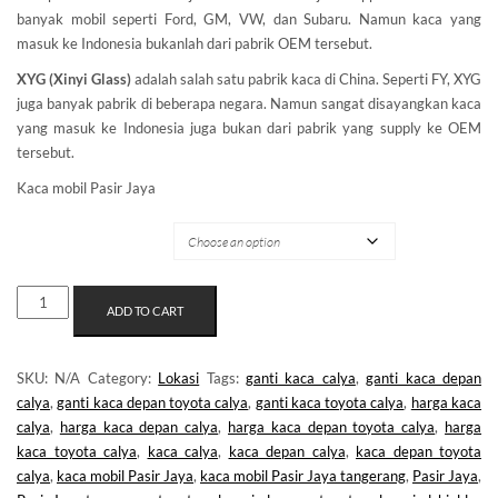
banyak mobil seperti Ford, GM, VW, dan Subaru. Namun kaca yang
masuk ke Indonesia bukanlah dari pabrik OEM tersebut.
XYG (Xinyi Glass)
adalah salah satu pabrik kaca di China. Seperti FY, XYG
juga banyak pabrik di beberapa negara. Namun sangat disayangkan kaca
yang masuk ke Indonesia juga bukan dari pabrik yang supply ke OEM
tersebut.
Kaca mobil Pasir Jaya
MERK KACA
KACA
ADD TO CART
MOBIL
PASIR
JAYA
SKU:
N/A
Category:
Lokasi
Tags:
ganti kaca calya
,
ganti kaca depan
QUANTITY
calya
,
ganti kaca depan toyota calya
,
ganti kaca toyota calya
,
harga kaca
calya
,
harga kaca depan calya
,
harga kaca depan toyota calya
,
harga
kaca toyota calya
,
kaca calya
,
kaca depan calya
,
kaca depan toyota
calya
,
kaca mobil Pasir Jaya
,
kaca mobil Pasir Jaya tangerang
,
Pasir Jaya
,