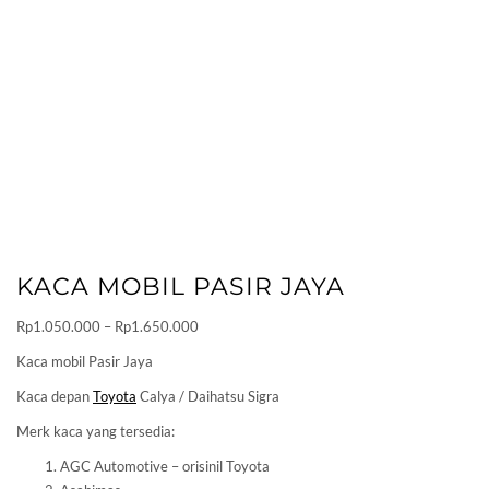
KACA MOBIL PASIR JAYA
Price
Rp
1.050.000
–
Rp
1.650.000
range:
Kaca mobil Pasir Jaya
Rp1.050.000
Kaca depan
Toyota
Calya / Daihatsu Sigra
through
Rp1.650.000
Merk kaca yang tersedia:
AGC Automotive – orisinil Toyota