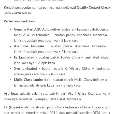
Kendatipun begitu, semua pemasangan melewati
Quality Control Check
pada waktu selesai.
Perbedaan merk kaca:
Genuine Part AGC Automotive lamisafe
– bawaan pabrik dengan
merk AGC Automotive – buatan pabrik Asahimas Indonesia –
lamisafe adalah jenis kaca nya = 2 lapis kaca
Asahimas lamisafe
– buatan pabrik Asahimas Indonesia –
lamisafe adalah jenis kaca nya = 2 lapis kaca
Fy laminated
– buatan pabrik FuYao China – laminated adalah
jenis kaca nya = 2 lapis kaca
Xyg laminated
– buatan pabrik XinYiGlass China – laminated
adalah jenis kaca nya = 2 lapis kaca
Mulia Glass laminated
– buatan pabrik Mulia Glass Indonesia –
laminated adalah jenis kaca nya = 2 lapis kaca
Asahimas
adalah salah satu pabrik dari
Asahi Glass
Co
., Ltd. yang
lokasinya berada di Cikampek, Jawa Barat, Indonesia.
FY (Fuyao)
adalah salah satu pabrik kaca terbesar di China. Fuyao group
ada pabrik di Amerika sejak 2014 dan menjadi supplier OEM untuk