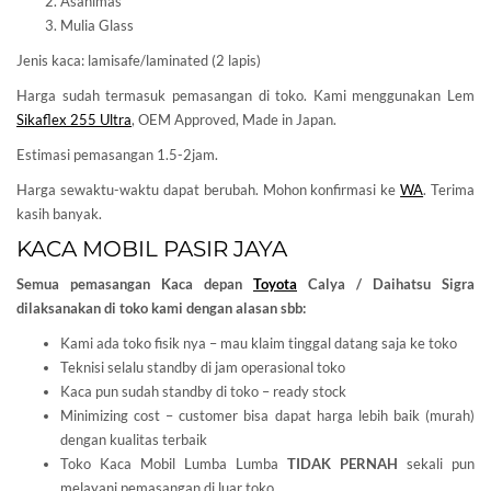
Asahimas
Mulia Glass
Jenis kaca: lamisafe/laminated (2 lapis)
Harga sudah termasuk pemasangan di toko. Kami menggunakan Lem
Sikaflex 255 Ultra
, OEM Approved, Made in Japan.
Estimasi pemasangan 1.5-2jam.
Harga sewaktu-waktu dapat berubah. Mohon konfirmasi ke
WA
. Terima
kasih banyak.
KACA MOBIL PASIR JAYA
Semua pemasangan Kaca depan
Toyota
Calya / Daihatsu Sigra
dilaksanakan di toko kami dengan alasan sbb:
Kami ada toko fisik nya – mau klaim tinggal datang saja ke toko
Teknisi selalu standby di jam operasional toko
Kaca pun sudah standby di toko – ready stock
Minimizing cost – customer bisa dapat harga lebih baik (murah)
dengan kualitas terbaik
Toko Kaca Mobil Lumba Lumba
TIDAK PERNAH
sekali pun
melayani pemasangan di luar toko