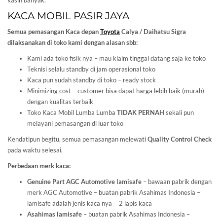
kasih banyak.
KACA MOBIL PASIR JAYA
Semua pemasangan Kaca depan
Toyota
Calya / Daihatsu Sigra
dilaksanakan di toko kami dengan alasan sbb:
Kami ada toko fisik nya – mau klaim tinggal datang saja ke toko
Teknisi selalu standby di jam operasional toko
Kaca pun sudah standby di toko – ready stock
Minimizing cost – customer bisa dapat harga lebih baik (murah)
dengan kualitas terbaik
Toko Kaca Mobil Lumba Lumba
TIDAK PERNAH
sekali pun
melayani pemasangan di luar toko
Kendatipun begitu, semua pemasangan melewati
Quality Control Check
pada waktu selesai.
Perbedaan merk kaca:
Genuine Part AGC Automotive lamisafe
– bawaan pabrik dengan
merk AGC Automotive – buatan pabrik Asahimas Indonesia –
lamisafe adalah jenis kaca nya = 2 lapis kaca
Asahimas lamisafe
– buatan pabrik Asahimas Indonesia –