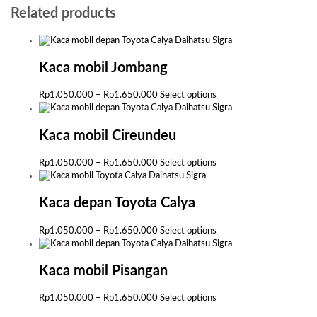
Related products
Kaca mobil Jombang
Price
This
Rp
1.050.000
–
Rp
1.650.000
Select options
range:
product
Rp1.050.000
has
through
multiple
Kaca mobil Cireundeu
Rp1.650.000
variants.
The
Price
This
Rp
1.050.000
–
Rp
1.650.000
Select options
options
range:
product
may
Rp1.050.000
has
be
through
multiple
Kaca depan Toyota Calya
chosen
Rp1.650.000
variants.
on
The
Price
This
Rp
1.050.000
–
Rp
1.650.000
Select options
the
options
range:
product
product
may
Rp1.050.000
has
page
be
through
multiple
Kaca mobil Pisangan
chosen
Rp1.650.000
variants.
on
The
Price
This
Rp
1.050.000
–
Rp
1.650.000
Select options
the
options
range:
product
product