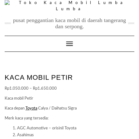
Skip
to
content
pusat penggantian kaca mobil di daerah tangerang
dan serpong.
Toggle Navigation
KACA MOBIL PETIR
Price
Rp
1.050.000
–
Rp
1.650.000
range:
Kaca mobil Petir
Rp1.050.000
Kaca depan
Toyota
Calya / Daihatsu Sigra
through
Rp1.650.000
Merk kaca yang tersedia:
AGC Automotive – orisinil Toyota
Asahimas