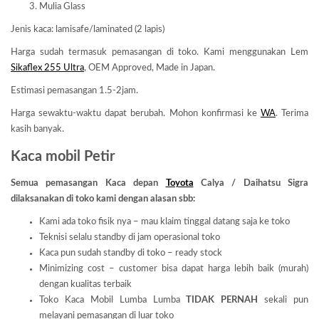
Mulia Glass
Jenis kaca: lamisafe/laminated (2 lapis)
Harga sudah termasuk pemasangan di toko. Kami menggunakan Lem
Sikaflex 255 Ultra
, OEM Approved, Made in Japan.
Estimasi pemasangan 1.5-2jam.
Harga sewaktu-waktu dapat berubah. Mohon konfirmasi ke
WA
. Terima
kasih banyak.
Kaca mobil Petir
Semua pemasangan Kaca depan
Toyota
Calya / Daihatsu Sigra
dilaksanakan di toko kami dengan alasan sbb:
Kami ada toko fisik nya – mau klaim tinggal datang saja ke toko
Teknisi selalu standby di jam operasional toko
Kaca pun sudah standby di toko – ready stock
Minimizing cost – customer bisa dapat harga lebih baik (murah)
dengan kualitas terbaik
Toko Kaca Mobil Lumba Lumba
TIDAK PERNAH
sekali pun
melayani pemasangan di luar toko