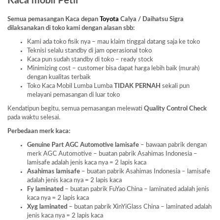
Kaca mobil Petir
Semua pemasangan Kaca depan
Toyota
Calya / Daihatsu Sigra
dilaksanakan di toko kami dengan alasan sbb:
Kami ada toko fisik nya – mau klaim tinggal datang saja ke toko
Teknisi selalu standby di jam operasional toko
Kaca pun sudah standby di toko – ready stock
Minimizing cost – customer bisa dapat harga lebih baik (murah)
dengan kualitas terbaik
Toko Kaca Mobil Lumba Lumba
TIDAK PERNAH
sekali pun
melayani pemasangan di luar toko
Kendatipun begitu, semua pemasangan melewati
Quality Control Check
pada waktu selesai.
Perbedaan merk kaca:
Genuine Part AGC Automotive lamisafe
– bawaan pabrik dengan
merk AGC Automotive – buatan pabrik Asahimas Indonesia –
lamisafe adalah jenis kaca nya = 2 lapis kaca
Asahimas lamisafe
– buatan pabrik Asahimas Indonesia – lamisafe
adalah jenis kaca nya = 2 lapis kaca
Fy laminated
– buatan pabrik FuYao China – laminated adalah jenis
kaca nya = 2 lapis kaca
Xyg laminated
– buatan pabrik XinYiGlass China – laminated adalah
jenis kaca nya = 2 lapis kaca