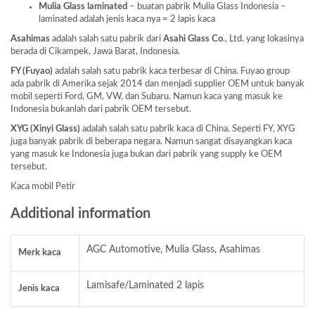
Mulia Glass laminated
– buatan pabrik Mulia Glass Indonesia –
laminated adalah jenis kaca nya = 2 lapis kaca
Asahimas
adalah salah satu pabrik dari
Asahi Glass
Co
., Ltd. yang lokasinya
berada di Cikampek, Jawa Barat, Indonesia.
FY (Fuyao)
adalah salah satu pabrik kaca terbesar di China. Fuyao group
ada pabrik di Amerika sejak 2014 dan menjadi supplier OEM untuk banyak
mobil seperti Ford, GM, VW, dan Subaru. Namun kaca yang masuk ke
Indonesia bukanlah dari pabrik OEM tersebut.
XYG (Xinyi Glass)
adalah salah satu pabrik kaca di China. Seperti FY, XYG
juga banyak pabrik di beberapa negara. Namun sangat disayangkan kaca
yang masuk ke Indonesia juga bukan dari pabrik yang supply ke OEM
tersebut.
Kaca mobil Petir
Additional information
AGC Automotive, Mulia Glass, Asahimas
Merk kaca
Lamisafe/Laminated 2 lapis
Jenis kaca