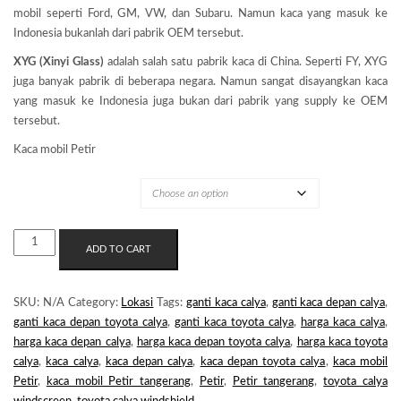
mobil seperti Ford, GM, VW, dan Subaru. Namun kaca yang masuk ke
Indonesia bukanlah dari pabrik OEM tersebut.
XYG (Xinyi Glass)
adalah salah satu pabrik kaca di China. Seperti FY, XYG
juga banyak pabrik di beberapa negara. Namun sangat disayangkan kaca
yang masuk ke Indonesia juga bukan dari pabrik yang supply ke OEM
tersebut.
Kaca mobil Petir
MERK KACA
KACA
ADD TO CART
MOBIL
PETIR
QUANTITY
SKU:
N/A
Category:
Lokasi
Tags:
ganti kaca calya
,
ganti kaca depan calya
,
ganti kaca depan toyota calya
,
ganti kaca toyota calya
,
harga kaca calya
,
harga kaca depan calya
,
harga kaca depan toyota calya
,
harga kaca toyota
calya
,
kaca calya
,
kaca depan calya
,
kaca depan toyota calya
,
kaca mobil
Petir
,
kaca mobil Petir tangerang
,
Petir
,
Petir tangerang
,
toyota calya