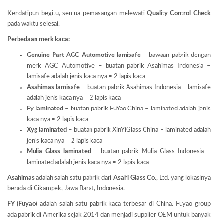
Kendatipun begitu, semua pemasangan melewati
Quality Control Check
pada waktu selesai.
Perbedaan merk kaca:
Genuine Part AGC Automotive lamisafe
– bawaan pabrik dengan
merk AGC Automotive – buatan pabrik Asahimas Indonesia –
lamisafe adalah jenis kaca nya = 2 lapis kaca
Asahimas lamisafe
– buatan pabrik Asahimas Indonesia – lamisafe
adalah jenis kaca nya = 2 lapis kaca
Fy laminated
– buatan pabrik FuYao China – laminated adalah jenis
kaca nya = 2 lapis kaca
Xyg laminated
– buatan pabrik XinYiGlass China – laminated adalah
jenis kaca nya = 2 lapis kaca
Mulia Glass laminated
– buatan pabrik Mulia Glass Indonesia –
laminated adalah jenis kaca nya = 2 lapis kaca
Asahimas
adalah salah satu pabrik dari
Asahi Glass
Co
., Ltd. yang lokasinya
berada di Cikampek, Jawa Barat, Indonesia.
FY (Fuyao)
adalah salah satu pabrik kaca terbesar di China. Fuyao group
ada pabrik di Amerika sejak 2014 dan menjadi supplier OEM untuk banyak