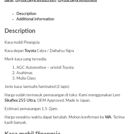
Barat
,
toyota calya windscreen
,
toyota calya windshield
Description
Additional information
Description
Kaca mobil Pinangsia
Kaca depan
Toyota
Calya / Daihatsu Sigra
Merk kaca yang tersedia:
AGC Automotive – orisinil Toyota
Asahimas
Mulia Glass
Jenis kaca: lamisafe/laminated (2 lapis)
Harga sudah termasuk pemasangan di toko. Kami menggunakan Lem
Sikaflex 255 Ultra
, OEM Approved, Made in Japan.
Estimasi pemasangan 1.5-2jam.
Harga sewaktu-waktu dapat berubah. Mohon konfirmasi ke
WA
. Terima
kasih banyak.