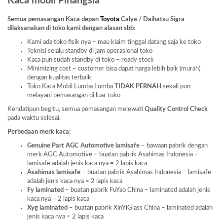
Kaca mobil Pinangsia
Semua pemasangan Kaca depan
Toyota
Calya / Daihatsu Sigra
dilaksanakan di toko kami dengan alasan sbb:
Kami ada toko fisik nya – mau klaim tinggal datang saja ke toko
Teknisi selalu standby di jam operasional toko
Kaca pun sudah standby di toko – ready stock
Minimizing cost – customer bisa dapat harga lebih baik (murah)
dengan kualitas terbaik
Toko Kaca Mobil Lumba Lumba
TIDAK PERNAH
sekali pun
melayani pemasangan di luar toko
Kendatipun begitu, semua pemasangan melewati
Quality Control Check
pada waktu selesai.
Perbedaan merk kaca:
Genuine Part AGC Automotive lamisafe
– bawaan pabrik dengan
merk AGC Automotive – buatan pabrik Asahimas Indonesia –
lamisafe adalah jenis kaca nya = 2 lapis kaca
Asahimas lamisafe
– buatan pabrik Asahimas Indonesia – lamisafe
adalah jenis kaca nya = 2 lapis kaca
Fy laminated
– buatan pabrik FuYao China – laminated adalah jenis
kaca nya = 2 lapis kaca
Xyg laminated
– buatan pabrik XinYiGlass China – laminated adalah
jenis kaca nya = 2 lapis kaca