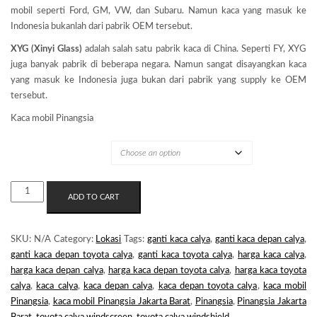
mobil seperti Ford, GM, VW, dan Subaru. Namun kaca yang masuk ke
Indonesia bukanlah dari pabrik OEM tersebut.
XYG (Xinyi Glass)
adalah salah satu pabrik kaca di China. Seperti FY, XYG
juga banyak pabrik di beberapa negara. Namun sangat disayangkan kaca
yang masuk ke Indonesia juga bukan dari pabrik yang supply ke OEM
tersebut.
Kaca mobil Pinangsia
MERK KACA
KACA
ADD TO CART
MOBIL
PINANGSIA
QUANTITY
SKU:
N/A
Category:
Lokasi
Tags:
ganti kaca calya
,
ganti kaca depan calya
,
ganti kaca depan toyota calya
,
ganti kaca toyota calya
,
harga kaca calya
,
harga kaca depan calya
,
harga kaca depan toyota calya
,
harga kaca toyota
calya
,
kaca calya
,
kaca depan calya
,
kaca depan toyota calya
,
kaca mobil
Pinangsia
,
kaca mobil Pinangsia Jakarta Barat
,
Pinangsia
,
Pinangsia Jakarta