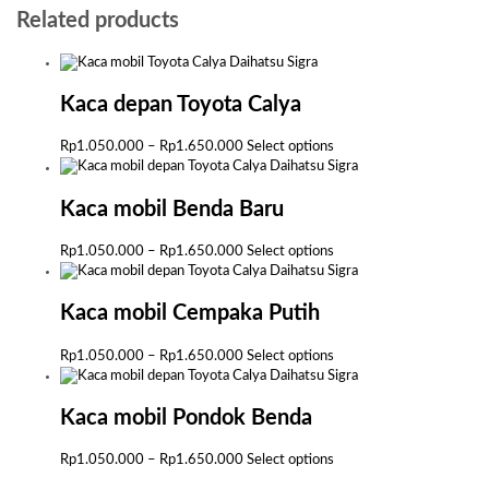
Related products
Kaca depan Toyota Calya
Price
This
Rp
1.050.000
–
Rp
1.650.000
Select options
range:
product
Rp1.050.000
has
through
multiple
Kaca mobil Benda Baru
Rp1.650.000
variants.
The
Price
This
Rp
1.050.000
–
Rp
1.650.000
Select options
options
range:
product
may
Rp1.050.000
has
be
through
multiple
Kaca mobil Cempaka Putih
chosen
Rp1.650.000
variants.
on
The
Price
This
Rp
1.050.000
–
Rp
1.650.000
Select options
the
options
range:
product
product
may
Rp1.050.000
has
page
be
through
multiple
Kaca mobil Pondok Benda
chosen
Rp1.650.000
variants.
on
The
Price
This
Rp
1.050.000
–
Rp
1.650.000
Select options
the
options
range:
product
product