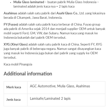
Mulia Glass laminated
– buatan pabrik Mulia Glass Indonesia –
laminated adalah jenis kaca nya = 2 lapis kaca
Asahimas
adalah salah satu pabrik dari
Asahi Glass
Co
., Ltd. yang lokasinya
berada di Cikampek, Jawa Barat, Indonesia.
FY (Fuyao)
adalah salah satu pabrik kaca terbesar di China. Fuyao group
ada pabrik di Amerika sejak 2014 dan menjadi supplier OEM untuk banyak
mobil seperti Ford, GM, VW, dan Subaru. Namun kaca yang masuk ke
Indonesia bukanlah dari pabrik OEM tersebut.
XYG (Xinyi Glass)
adalah salah satu pabrik kaca di China. Seperti FY, XYG
juga banyak pabrik di beberapa negara. Namun sangat disayangkan kaca
yang masuk ke Indonesia juga bukan dari pabrik yang supply ke OEM
tersebut.
Kaca mobil Pinangsia
Additional information
AGC Automotive, Mulia Glass, Asahimas
Merk kaca
Lamisafe/Laminated 2 lapis
Jenis kaca