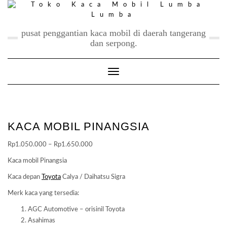
Skip
to
content
pusat penggantian kaca mobil di daerah tangerang
dan serpong.
Toggle Navigation
KACA MOBIL PINANGSIA
Price
Rp
1.050.000
–
Rp
1.650.000
range:
Kaca mobil Pinangsia
Rp1.050.000
Kaca depan
Toyota
Calya / Daihatsu Sigra
through
Rp1.650.000
Merk kaca yang tersedia:
AGC Automotive – orisinil Toyota
Asahimas