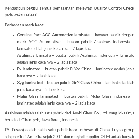
Kendatipun begitu, semua pemasangan melewati
Quality Control Check
pada waktu selesai.
Perbedaan merk kaca:
Genuine Part AGC Automotive lamisafe
– bawaan pabrik dengan
merk AGC Automotive – buatan pabrik Asahimas Indonesia –
lamisafe adalah jenis kaca nya = 2 lapis kaca
Asahimas lamisafe
– buatan pabrik Asahimas Indonesia – lamisafe
adalah jenis kaca nya = 2 lapis kaca
Fy laminated
– buatan pabrik FuYao China – laminated adalah jenis
kaca nya = 2 lapis kaca
Xyg laminated
– buatan pabrik XinYiGlass China – laminated adalah
jenis kaca nya = 2 lapis kaca
Mulia Glass laminated
– buatan pabrik Mulia Glass Indonesia –
laminated adalah jenis kaca nya = 2 lapis kaca
Asahimas
adalah salah satu pabrik dari
Asahi Glass
Co
., Ltd. yang lokasinya
berada di Cikampek, Jawa Barat, Indonesia.
FY (Fuyao)
adalah salah satu pabrik kaca terbesar di China. Fuyao group
ada pabrik di Amerika sejak 2014 dan menjadi supplier OEM untuk banyak