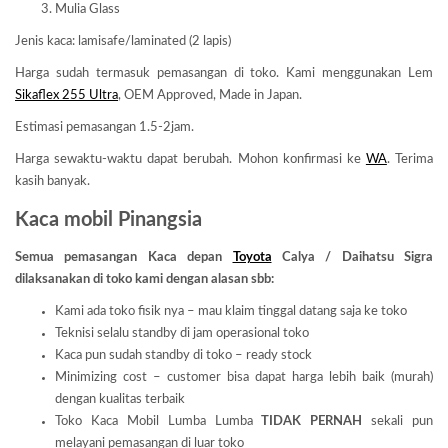
Mulia Glass
Jenis kaca: lamisafe/laminated (2 lapis)
Harga sudah termasuk pemasangan di toko. Kami menggunakan Lem
Sikaflex 255 Ultra
, OEM Approved, Made in Japan.
Estimasi pemasangan 1.5-2jam.
Harga sewaktu-waktu dapat berubah. Mohon konfirmasi ke
WA
. Terima
kasih banyak.
Kaca mobil Pinangsia
Semua pemasangan Kaca depan
Toyota
Calya / Daihatsu Sigra
dilaksanakan di toko kami dengan alasan sbb:
Kami ada toko fisik nya – mau klaim tinggal datang saja ke toko
Teknisi selalu standby di jam operasional toko
Kaca pun sudah standby di toko – ready stock
Minimizing cost – customer bisa dapat harga lebih baik (murah)
dengan kualitas terbaik
Toko Kaca Mobil Lumba Lumba
TIDAK PERNAH
sekali pun
melayani pemasangan di luar toko