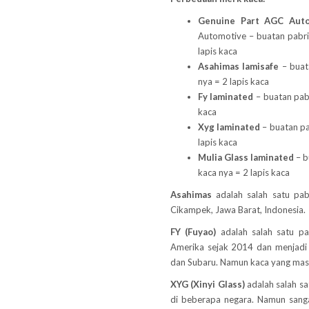
Genuine Part AGC Auto
Automotive – buatan pabrik
lapis kaca
Asahimas lamisafe
– buata
nya = 2 lapis kaca
Fy laminated
– buatan pabr
kaca
Xyg laminated
– buatan pa
lapis kaca
Mulia Glass laminated
– b
kaca nya = 2 lapis kaca
Asahimas
adalah salah satu pab
Cikampek, Jawa Barat, Indonesia.
FY (Fuyao)
adalah salah satu pa
Amerika sejak 2014 dan menjadi
dan Subaru. Namun kaca yang masu
XYG (Xinyi Glass)
adalah salah sa
di beberapa negara. Namun sang