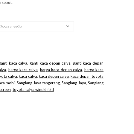
rsebut.
ganti kaca calya
,
ganti kaca depan calya
,
ganti kaca depan
alya
,
harga kaca calya
,
harga kaca depan calya
,
harga kaca
yota calya
,
kaca calya
,
kaca depan calya
,
kaca depan toyota
aca mobil Sangiang Jaya tangerang
,
Sangiang Jaya
,
Sangiang
screen
,
toyota calya windshield