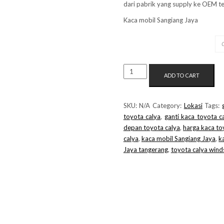
dari pabrik yang supply ke OEM te
Kaca mobil Sangiang Jaya
MERK KACA
KACA
ADD TO CART
MOBIL
SANGIANG
JAYA
SKU:
N/A
Category:
Lokasi
Tags:
QUANTITY
toyota calya
,
ganti kaca toyota c
depan toyota calya
,
harga kaca to
calya
,
kaca mobil Sangiang Jaya
,
k
Jaya tangerang
,
toyota calya wind