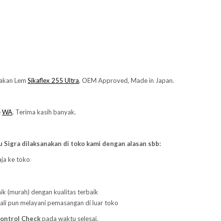
nakan Lem
Sikaflex 255 Ultra
, OEM Approved, Made in Japan.
e
WA
. Terima kasih banyak.
u Sigra dilaksanakan di toko kami dengan alasan sbb:
aja ke toko
ik (murah) dengan kualitas terbaik
ali pun melayani pemasangan di luar toko
Control Check
pada waktu selesai.