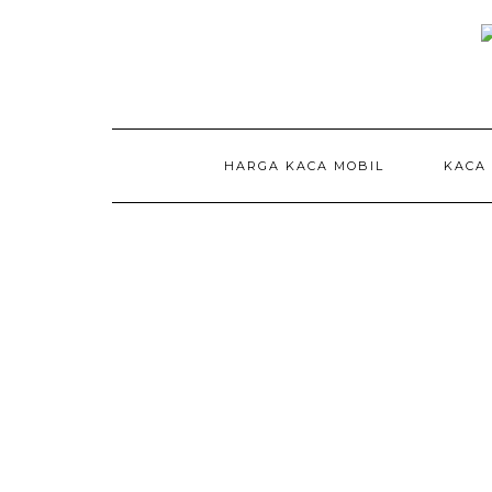
Skip
to
content
HARGA KACA MOBIL
KACA