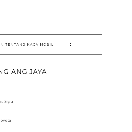
AN TENTANG KACA MOBIL
NGIANG JAYA
:
050.000
su Sigra
gh
650.000
Toyota