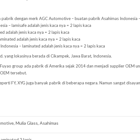
pabrik dengan merk AGC Automotive – buatan pabrik Asahimas Indonesia – la
ia – lamisafe adalah jenis kaca nya = 2 lapis kaca
d adalah jenis kaca nya = 2 lapis kaca
aminated adalah jenis kaca nya = 2 lapis kaca
Indonesia – laminated adalah jenis kaca nya = 2 lapis kaca
Ltd. yang lokasinya berada di Cikampek, Jawa Barat, Indonesia.
a. Fuyao group ada pabrik di Amerika sejak 2014 dan menjadi supplier OEM u
 OEM tersebut.
 Seperti FY, XYG juga banyak pabrik di beberapa negara. Namun sangat disaya
otive, Mulia Glass, Asahimas
aminated 2 lapis