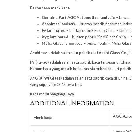
Perbedaan merk kaca:
Genuine Part AGC Automotive lamisafe
– bawaan 
Asahimas lamisafe
– buatan pabrik Asahimas Indones
Fy laminated
– buatan pabrik FuYao China – laminate
Xyg laminated
– buatan pabrik XinYiGlass China – l
Mulia Glass laminated
– buatan pabrik Mulia Glass 
Asahimas
adalah salah satu pabrik dari
Asahi Glass
Co
., 
FY (Fuyao)
adalah salah satu pabrik kaca terbesar di Chin
Namun kaca yang masuk ke Indonesia bukanlah dari pabrik
XYG (Xinyi Glass)
adalah salah satu pabrik kaca di China.
yang supply ke OEM tersebut.
Kaca mobil Sangiang Jaya
ADDITIONAL INFORMATION
AGC Autom
Merk kaca
Lamisafe/L