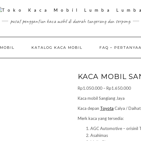
pusat penggantian kaca mobil di daerah tangerang dan serpong.
 MOBIL
KATALOG KACA MOBIL
FAQ – PERTANYA
KACA MOBIL SA
Price
Rp
1.050.000
–
Rp
1.650.000
range
Kaca mobil Sangiang Jaya
Rp1.
Kaca depan
Toyota
Calya / Daihat
throu
Rp1.
Merk kaca yang tersedia:
AGC Automotive – orisinil 
Asahimas