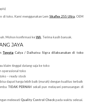
apis)
n di toko. Kami menggunakan Lem
Sikaflex 255 Ultra
, OEM
ah. Mohon konfirmasi ke
WA
. Terima kasih banyak.
ANG JAYA
an
Toyota
Calya / Daihatsu Sigra dilaksanakan di toko
au klaim tinggal datang saja ke toko
am operasional toko
toko – ready stock
bisa dapat harga lebih baik (murah) dengan kualitas terbaik
Lumba
TIDAK PERNAH
sekali pun melayani pemasangan di
angan melewati
Quality Control Check
pada waktu selesai.