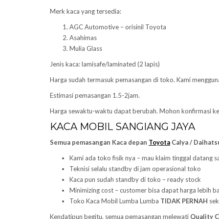
Merk kaca yang tersedia:
AGC Automotive – orisinil Toyota
Asahimas
Mulia Glass
Jenis kaca: lamisafe/laminated (2 lapis)
Harga sudah termasuk pemasangan di toko. Kami menggu
Estimasi pemasangan 1.5-2jam.
Harga sewaktu-waktu dapat berubah. Mohon konfirmasi k
KACA MOBIL SANGIANG JAYA
Semua pemasangan Kaca depan
Toyota
Calya / Daihats
Kami ada toko fisik nya – mau klaim tinggal datang s
Teknisi selalu standby di jam operasional toko
Kaca pun sudah standby di toko – ready stock
Minimizing cost – customer bisa dapat harga lebih ba
Toko Kaca Mobil Lumba Lumba
TIDAK PERNAH
sek
Kendatipun begitu, semua pemasangan melewati
Quality 