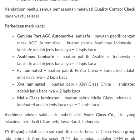
Kendatipun begitu, semua pemasangan melewati
Quality Control Check
pada waktu selesai.
Perbedaan merk kaca:
Genuine Part AGC Automotive lamisafe
– bawaan pabrik dengan
merk AGC Automotive – buatan pabrik Asahimas Indonesia –
lamisafe adalah jenis kaca nya = 2 lapis kaca
Asahimas lamisafe
– buatan pabrik Asahimas Indonesia –
lamisafe adalah jenis kaca nya = 2 lapis kaca
Fy laminated
– buatan pabrik FuYao China – laminated adalah
jenis kaca nya = 2 lapis kaca
Xyg laminated
– buatan pabrik XinYiGlass China – laminated
adalah jenis kaca nya = 2 lapis kaca
Mulia Glass laminated
– buatan pabrik Mulia Glass Indonesia –
laminated adalah jenis kaca nya = 2 lapis kaca
Asahimas
adalah salah satu pabrik dari
Asahi Glass
Co
., Ltd. yang
lokasinya berada di Cikampek, Jawa Barat, Indonesia.
FY (Fuyao)
adalah salah satu pabrik kaca terbesar di China. Fuyao group
ada pabrik di Amerika sejak 2014 dan menjadi supplier OEM untuk