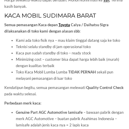
Harga sewaktu-waktu dapat berubah. Mohon konfirmasi ke
WA
. Terima
kasih banyak.
KACA MOBIL SUDIMARA BARAT
Semua pemasangan Kaca depan
Toyota
Calya / Daihatsu Sigra
dilaksanakan di toko kami dengan alasan sbb:
Kami ada toko fisik nya – mau klaim tinggal datang saja ke toko
Teknisi selalu standby di jam operasional toko
Kaca pun sudah standby di toko – ready stock
Minimizing cost – customer bisa dapat harga lebih baik (murah)
dengan kualitas terbaik
Toko Kaca Mobil Lumba Lumba
TIDAK PERNAH
sekali pun
melayani pemasangan di luar toko
Kendatipun begitu, semua pemasangan melewati
Quality Control Check
pada waktu selesai.
Perbedaan merk kaca:
Genuine Part AGC Automotive lamisafe
– bawaan pabrik dengan
merk AGC Automotive – buatan pabrik Asahimas Indonesia –
lamisafe adalah jenis kaca nya = 2 lapis kaca