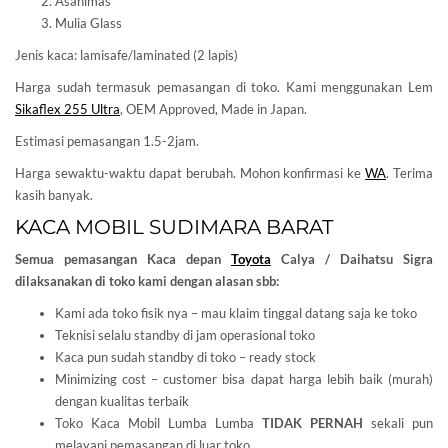
Asahimas
Mulia Glass
Jenis kaca: lamisafe/laminated (2 lapis)
Harga sudah termasuk pemasangan di toko. Kami menggunakan Lem
Sikaflex 255 Ultra
, OEM Approved, Made in Japan.
Estimasi pemasangan 1.5-2jam.
Harga sewaktu-waktu dapat berubah. Mohon konfirmasi ke
WA
. Terima
kasih banyak.
KACA MOBIL SUDIMARA BARAT
Semua pemasangan Kaca depan
Toyota
Calya / Daihatsu Sigra
dilaksanakan di toko kami dengan alasan sbb:
Kami ada toko fisik nya – mau klaim tinggal datang saja ke toko
Teknisi selalu standby di jam operasional toko
Kaca pun sudah standby di toko – ready stock
Minimizing cost – customer bisa dapat harga lebih baik (murah)
dengan kualitas terbaik
Toko Kaca Mobil Lumba Lumba
TIDAK PERNAH
sekali pun
melayani pemasangan di luar toko