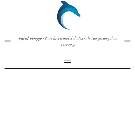
Skip
to
content
pusat penggantian kaca mobil di daerah tangerang dan
serpong.
Toggle Navigation