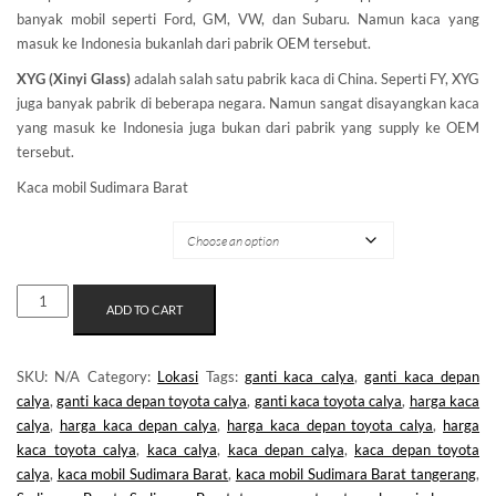
banyak mobil seperti Ford, GM, VW, dan Subaru. Namun kaca yang
masuk ke Indonesia bukanlah dari pabrik OEM tersebut.
XYG (Xinyi Glass)
adalah salah satu pabrik kaca di China. Seperti FY, XYG
juga banyak pabrik di beberapa negara. Namun sangat disayangkan kaca
yang masuk ke Indonesia juga bukan dari pabrik yang supply ke OEM
tersebut.
Kaca mobil Sudimara Barat
MERK KACA
KACA
ADD TO CART
MOBIL
SUDIMARA
BARAT
SKU:
N/A
Category:
Lokasi
Tags:
ganti kaca calya
,
ganti kaca depan
QUANTITY
calya
,
ganti kaca depan toyota calya
,
ganti kaca toyota calya
,
harga kaca
calya
,
harga kaca depan calya
,
harga kaca depan toyota calya
,
harga
kaca toyota calya
,
kaca calya
,
kaca depan calya
,
kaca depan toyota
calya
,
kaca mobil Sudimara Barat
,
kaca mobil Sudimara Barat tangerang
,