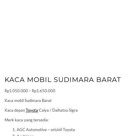
KACA MOBIL SUDIMARA BARAT
Price
Rp
1.050.000
–
Rp
1.650.000
range:
Kaca mobil Sudimara Barat
Rp1.050.000
Kaca depan
Toyota
Calya / Daihatsu Sigra
through
Rp1.650.000
Merk kaca yang tersedia:
AGC Automotive – orisinil Toyota