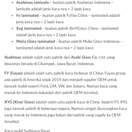
Asahimas lamisafe
– buatan pabrik Asahimas Indonesia –
lamisafe adalah jenis kaca nya = 2 lapis kaca
Fy laminated
– buatan pabrik FuYao China – laminated adalah
jenis kaca nya = 2 lapis kaca
Xyg laminated
– buatan pabrik XinYiGlass China – laminated
adalah jenis kaca nya = 2 lapis kaca
Mulia Glass laminated
– buatan pabrik Mulia Glass Indonesia –
laminated adalah jenis kaca nya = 2 lapis kaca
Asahimas
adalah salah satu pabrik dari
Asahi Glass
Co
., Ltd. yang
lokasinya berada di Cikampek, Jawa Barat, Indonesia.
FY (Fuyao)
adalah salah satu pabrik kaca terbesar di China. Fuyao group
ada pabrik di Amerika sejak 2014 dan menjadi supplier OEM untuk
banyak mobil seperti Ford, GM, VW, dan Subaru. Namun kaca yang
masuk ke Indonesia bukanlah dari pabrik OEM tersebut.
XYG (Xinyi Glass)
adalah salah satu pabrik kaca di China. Seperti FY, XYG
juga banyak pabrik di beberapa negara. Namun sangat disayangkan kaca
yang masuk ke Indonesia juga bukan dari pabrik yang supply ke OEM
tersebut.
Kaca mobil Sudimara Barat