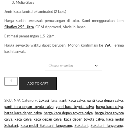
Mulia Glass
Jenis kaca: lamisafe/laminated (2 lapis)
Harga sudah termasuk pemasangan di toko. Kami menggunakan Lem
Sikaflex 255 Ultra
, OEM Approved, Made in Japan.
Estimasi pemasangan 1.5-2jam.
Harga sewaktu-waktu dapat berubah. Mohon konfirmasi ke
WA
. Terima
kasih banyak.
MERK KACA
KACA
ADD TO CART
MOBIL
SUKATANI
QUANTITY
SKU:
N/A
Category:
Lokasi
Tags:
ganti kaca calya
,
ganti kaca depan calya
,
ganti kaca depan toyota calya
,
ganti kaca toyota calya
,
harga kaca calya
,
harga kaca depan calya
,
harga kaca depan toyota calya
,
harga kaca toyota
calya
,
kaca calya
,
kaca depan calya
,
kaca depan toyota calya
,
kaca mobil
Sukatani
,
kaca mobil Sukatani Tangerang
,
Sukatani
,
Sukatani Tangerang
,