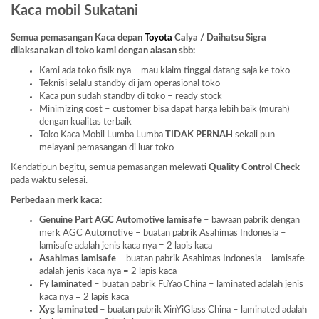
Kaca mobil Sukatani
Semua pemasangan Kaca depan
Toyota
Calya / Daihatsu Sigra
dilaksanakan di toko kami dengan alasan sbb:
Kami ada toko fisik nya – mau klaim tinggal datang saja ke toko
Teknisi selalu standby di jam operasional toko
Kaca pun sudah standby di toko – ready stock
Minimizing cost – customer bisa dapat harga lebih baik (murah)
dengan kualitas terbaik
Toko Kaca Mobil Lumba Lumba
TIDAK PERNAH
sekali pun
melayani pemasangan di luar toko
Kendatipun begitu, semua pemasangan melewati
Quality Control Check
pada waktu selesai.
Perbedaan merk kaca:
Genuine Part AGC Automotive lamisafe
– bawaan pabrik dengan
merk AGC Automotive – buatan pabrik Asahimas Indonesia –
lamisafe adalah jenis kaca nya = 2 lapis kaca
Asahimas lamisafe
– buatan pabrik Asahimas Indonesia – lamisafe
adalah jenis kaca nya = 2 lapis kaca
Fy laminated
– buatan pabrik FuYao China – laminated adalah jenis
kaca nya = 2 lapis kaca
Xyg laminated
– buatan pabrik XinYiGlass China – laminated adalah