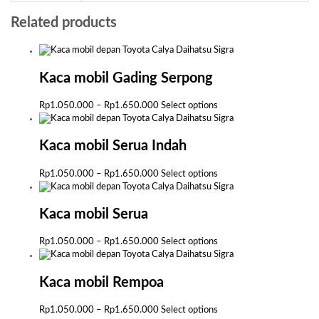
Related products
Kaca mobil Gading Serpong
Price
This
Rp
1.050.000
–
Rp
1.650.000
Select options
range:
product
Rp1.050.000
has
through
multiple
Kaca mobil Serua Indah
Rp1.650.000
variants.
The
Price
This
Rp
1.050.000
–
Rp
1.650.000
Select options
options
range:
product
may
Rp1.050.000
has
be
through
multiple
Kaca mobil Serua
chosen
Rp1.650.000
variants.
on
The
Price
This
Rp
1.050.000
–
Rp
1.650.000
Select options
the
options
range:
product
product
may
Rp1.050.000
has
page
be
through
multiple
Kaca mobil Rempoa
chosen
Rp1.650.000
variants.
on
The
Price
This
Rp
1.050.000
–
Rp
1.650.000
Select options
the
options