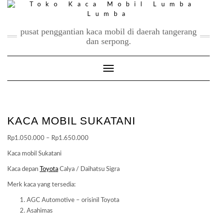
Skip
to
content
pusat penggantian kaca mobil di daerah tangerang
dan serpong.
Toggle Navigation
KACA MOBIL SUKATANI
Price
Rp
1.050.000
–
Rp
1.650.000
range:
Kaca mobil Sukatani
Rp1.050.000
Kaca depan
Toyota
Calya / Daihatsu Sigra
through
Rp1.650.000
Merk kaca yang tersedia:
AGC Automotive – orisinil Toyota
Asahimas