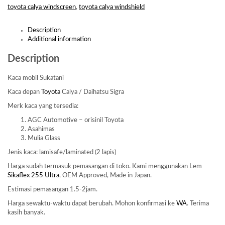
toyota calya windscreen
,
toyota calya windshield
Description
Additional information
Description
Kaca mobil Sukatani
Kaca depan
Toyota
Calya / Daihatsu Sigra
Merk kaca yang tersedia:
AGC Automotive – orisinil Toyota
Asahimas
Mulia Glass
Jenis kaca: lamisafe/laminated (2 lapis)
Harga sudah termasuk pemasangan di toko. Kami menggunakan Lem
Sikaflex 255 Ultra
, OEM Approved, Made in Japan.
Estimasi pemasangan 1.5-2jam.
Harga sewaktu-waktu dapat berubah. Mohon konfirmasi ke
WA
. Terima
kasih banyak.