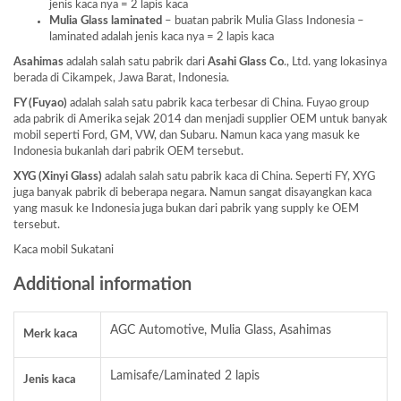
jenis kaca nya = 2 lapis kaca
Mulia Glass laminated
– buatan pabrik Mulia Glass Indonesia –
laminated adalah jenis kaca nya = 2 lapis kaca
Asahimas
adalah salah satu pabrik dari
Asahi Glass
Co
., Ltd. yang lokasinya
berada di Cikampek, Jawa Barat, Indonesia.
FY (Fuyao)
adalah salah satu pabrik kaca terbesar di China. Fuyao group
ada pabrik di Amerika sejak 2014 dan menjadi supplier OEM untuk banyak
mobil seperti Ford, GM, VW, dan Subaru. Namun kaca yang masuk ke
Indonesia bukanlah dari pabrik OEM tersebut.
XYG (Xinyi Glass)
adalah salah satu pabrik kaca di China. Seperti FY, XYG
juga banyak pabrik di beberapa negara. Namun sangat disayangkan kaca
yang masuk ke Indonesia juga bukan dari pabrik yang supply ke OEM
tersebut.
Kaca mobil Sukatani
Additional information
AGC Automotive, Mulia Glass, Asahimas
Merk kaca
Lamisafe/Laminated 2 lapis
Jenis kaca