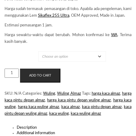
Harga sudah termasuk pemasangan di toko. Apabila ada pengeleman, kami
menggunakan Lem
Sikaflex 255 Ultra
, OEM Approved, Made in Japan.
Estimasi pemasangan 1 jam.
Harga sewaktu-waktu dapat berubah. Mohon konfirmasi ke
WA
. Terima
kasih banyak.
MERK KACA
KACA
ADD TO CART
PINTU
DEPAN
WULING
SKU:
N/A
Categories:
Wuling
,
Wuling Almaz
Tags:
harga kaca almaz
,
harga
ALMAZ
kaca pintu depan almaz
,
harga kaca pintu depan wuling almaz
,
harga kaca
QUANTITY
wuling
,
harga kaca wuling almaz
,
kaca almaz
,
kaca pintu depan almaz
,
kaca
pintu depan wuling almaz
,
kaca wuling
,
kaca wuling almaz
Description
Additional information