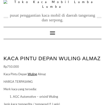
Skip
to
content
pusat penggantian kaca mobil di daerah tangerang
dan serpong.
Toggle Navigation
KACA PINTU DEPAN WULING ALMAZ
Rp
750.000
Kaca Pintu Depan
Wuling
Almaz
HARGA TERPASANG
Merk kaca yang tersedia:
AGC Automotive – orisinil Wuling
Jenis kaca: temperlite / tempered (1 Lapis)