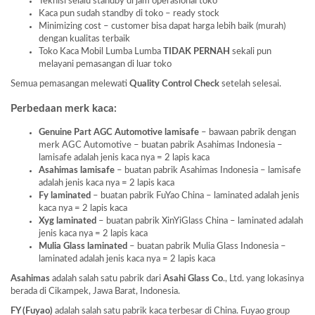
Teknisi selalu standby di jam operasional toko
Kaca pun sudah standby di toko – ready stock
Minimizing cost – customer bisa dapat harga lebih baik (murah)
dengan kualitas terbaik
Toko Kaca Mobil Lumba Lumba
TIDAK PERNAH
sekali pun
melayani pemasangan di luar toko
Semua pemasangan melewati
Quality Control Check
setelah selesai.
Perbedaan merk kaca:
Genuine Part AGC Automotive lamisafe
– bawaan pabrik dengan
merk AGC Automotive – buatan pabrik Asahimas Indonesia –
lamisafe adalah jenis kaca nya = 2 lapis kaca
Asahimas lamisafe
– buatan pabrik Asahimas Indonesia – lamisafe
adalah jenis kaca nya = 2 lapis kaca
Fy laminated
– buatan pabrik FuYao China – laminated adalah jenis
kaca nya = 2 lapis kaca
Xyg laminated
– buatan pabrik XinYiGlass China – laminated adalah
jenis kaca nya = 2 lapis kaca
Mulia Glass laminated
– buatan pabrik Mulia Glass Indonesia –
laminated adalah jenis kaca nya = 2 lapis kaca
Asahimas
adalah salah satu pabrik dari
Asahi Glass
Co
., Ltd. yang lokasinya
berada di Cikampek, Jawa Barat, Indonesia.
FY (Fuyao)
adalah salah satu pabrik kaca terbesar di China. Fuyao group