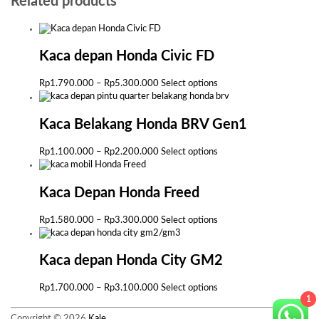
Related products
Kaca depan Honda Civic FD
Price
This
Rp
1.790.000
–
Rp
5.300.000
Select options
range:
product
Rp1.790.000
has
through
multiple
Kaca Belakang Honda BRV Gen1
Rp5.300.000
variants.
The
Price
This
Rp
1.100.000
–
Rp
2.200.000
Select options
options
range:
product
may
Rp1.100.000
has
be
through
multiple
Kaca Depan Honda Freed
chosen
Rp2.200.000
variants.
on
The
Price
This
Rp
1.580.000
–
Rp
3.300.000
Select options
the
options
range:
product
product
may
Rp1.580.000
has
page
be
through
multiple
Kaca depan Honda City GM2
chosen
Rp3.300.000
variants.
on
The
Price
This
Rp
1.700.000
–
Rp
3.100.000
Select options
the
options
1
range:
product
product
may
Rp1.700.000
has
page
Copyright © 2026
Kale