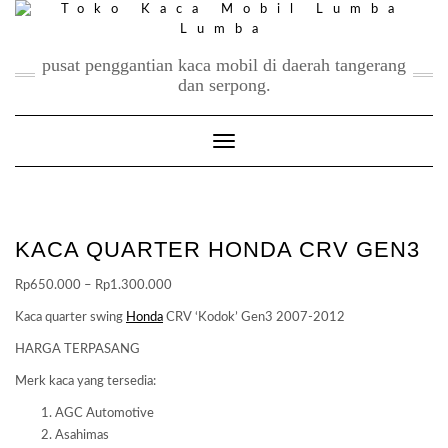
Skip
to
content
pusat penggantian kaca mobil di daerah tangerang
dan serpong.
Toggle Navigation
KACA QUARTER HONDA CRV GEN3
Price
Rp
650.000
–
Rp
1.300.000
range:
Kaca quarter swing
Honda
CRV ‘Kodok’ Gen3 2007-2012
Rp650.000
HARGA TERPASANG
through
Rp1.300.000
Merk kaca yang tersedia:
AGC Automotive
Asahimas