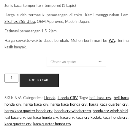
Jenis kaca: temperlite / tempered (1 Lapis)
Harga sudah termasuk pemasangan di toko. Kami menggunakan Lem
Sikaflex 255 Ultra
, OEM Approved, Made in Japan.
Estimasi pemasangan 1.5-2jam.
Harga sewaktu-waktu dapat berubah. Mohon konfirmasi ke
WA
. Terima
kasih banyak.
MERK KACA
KACA
ADD TO CART
QUARTER
HONDA
CRV
SKU:
N/A
Categories:
Honda
,
Honda CRV
Tags:
beli kaca crv
,
beli kaca
GEN3
honda crv
,
harga kaca crv
,
harga kaca honda crv
,
harga kaca quarter crv
,
QUANTITY
harga kaca quarter honda crv
,
honda crv windscreen
,
honda crv windshield
,
jual kaca crv
,
jual kaca honda crv
,
kaca crv
,
kaca crv kodok
,
kaca honda crv
,
kaca quarter crv
,
kaca quarter honda crv