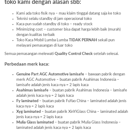
toko kami dengan alasan sbb:
Kami ada toko fisik nya – mau klaim tinggal datang saja ke toko
Teknisi selalu standby di jam operasional toko
Kaca pun sudah standby di toko – ready stock
Minimizing cost – customer bisa dapat harga lebih baik (murah)
dengan kualitas terbaik
Toko Kaca Mobil Lumba Lumba
TIDAK PERNAH
sekali pun
melayani pemasangan di luar toko
Semua pemasangan melewati
Quality Control Check
setelah selesai.
Perbedaan merk kaca:
Genuine Part AGC Automotive lamisafe
– bawaan pabrik dengan
merk AGC Automotive – buatan pabrik Asahimas Indonesia –
lamisafe adalah jenis kaca nya = 2 lapis kaca
Asahimas lamisafe
– buatan pabrik Asahimas Indonesia – lamisafe
adalah jenis kaca nya = 2 lapis kaca
Fy laminated
– buatan pabrik FuYao China – laminated adalah jenis
kaca nya = 2 lapis kaca
Xyg laminated
– buatan pabrik XinYiGlass China – laminated adalah
jenis kaca nya = 2 lapis kaca
Mulia Glass laminated
– buatan pabrik Mulia Glass Indonesia –
laminated adalah jenis kaca nya = 2 lapis kaca