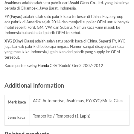
Asahimas
adalah salah satu pabrik dari
Asahi Glass
Co
., Ltd. yang lokasinya
berada di Cikampek, Jawa Barat, Indonesia.
FY (Fuyao)
adalah salah satu pabrik kaca terbesar di China. Fuyao group
ada pabrik di Amerika sejak 2014 dan menjadi supplier OEM untuk banyak
mobil seperti Ford, GM, VW, dan Subaru. Namun kaca yang masuk ke
Indonesia bukanlah dari pabrik OEM tersebut.
XYG (Xinyi Glass)
adalah salah satu pabrik kaca di China. Seperti FY, XYG
juga banyak pabrik di beberapa negara. Namun sangat disayangkan kaca
yang masuk ke Indonesia juga bukan dari pabrik yang supply ke OEM
tersebut.
Kaca quarter swing
Honda
CRV ‘Kodok’ Gen3 2007-2012
Additional information
AGC Automotive, Asahimas, FY/XYG/Mulia Glass
Merk kaca
Temperlite / Tempered (1 Lapis)
Jenis kaca