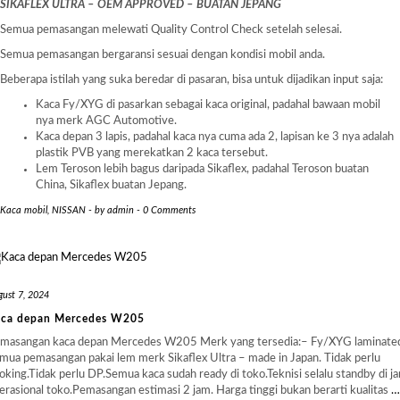
SIKAFLEX ULTRA – OEM APPROVED – BUATAN JEPANG
Semua pemasangan melewati Quality Control Check setelah selesai.
Semua pemasangan bergaransi sesuai dengan kondisi mobil anda.
Beberapa istilah yang suka beredar di pasaran, bisa untuk dijadikan input saja:
Kaca Fy/XYG di pasarkan sebagai kaca original, padahal bawaan mobil
nya merk AGC Automotive.
Kaca depan 3 lapis, padahal kaca nya cuma ada 2, lapisan ke 3 nya adalah
plastik PVB yang merekatkan 2 kaca tersebut.
Lem Teroson lebih bagus daripada Sikaflex, padahal Teroson buatan
China, Sikaflex buatan Jepang.
Kaca mobil
,
NISSAN
-
by
admin
-
0 Comments
ust 7, 2024
ca depan Mercedes W205
masangan kaca depan Mercedes W205 Merk yang tersedia:– Fy/XYG laminate
mua pemasangan pakai lem merk Sikaflex Ultra – made in Japan. Tidak perlu
oking.Tidak perlu DP.Semua kaca sudah ready di toko.Teknisi selalu standby di j
erasional toko.Pemasangan estimasi 2 jam. Harga tinggi bukan berarti kualitas
…