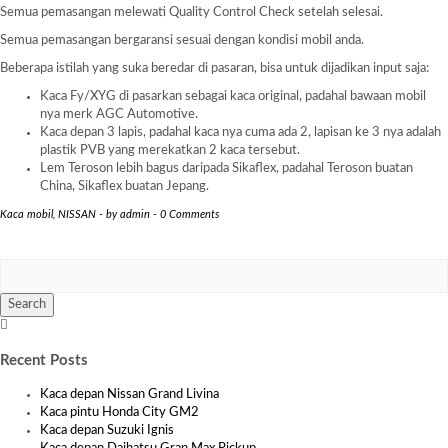
Semua pemasangan melewati Quality Control Check setelah selesai.
Semua pemasangan bergaransi sesuai dengan kondisi mobil anda.
Beberapa istilah yang suka beredar di pasaran, bisa untuk dijadikan input saja:
Kaca Fy/XYG di pasarkan sebagai kaca original, padahal bawaan mobil
nya merk AGC Automotive.
Kaca depan 3 lapis, padahal kaca nya cuma ada 2, lapisan ke 3 nya adalah
plastik PVB yang merekatkan 2 kaca tersebut.
Lem Teroson lebih bagus daripada Sikaflex, padahal Teroson buatan
China, Sikaflex buatan Jepang.
Kaca mobil
,
NISSAN
-
by
admin
-
0 Comments
Search
Searching
is
Recent Posts
in
progress
Kaca depan Nissan Grand Livina
Kaca pintu Honda City GM2
Kaca depan Suzuki Ignis