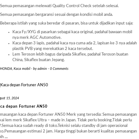
Semua pemasangan melewati Quality Control Check setelah selesai.
Semua pemasangan bergaransi sesuai dengan kondisi mobil anda.
Beberapa istilah yang suka beredar di pasaran, bisa untuk dijadikan input saja:
Kaca Fy/XYG di pasarkan sebagai kaca original, padahal bawaan mobil
nya merk AGC Automotive.
Kaca depan 3 lapis, padahal kaca nya cuma ada 2, lapisan ke 3 nya adalah
plastik PVB yang merekatkan 2 kaca tersebut.
Lem Teroson lebih bagus daripada Sikaflex, padahal Teroson buatan
China, Sikaflex buatan Jepang.
HONDA
,
Kaca mobil
-
by
admin
-
0 Comments
gust 15, 2024
ca depan Fortuner AN50
masangan kaca depan Fortuner AN50 Merk yang tersedia: Semua pemasangan
kai lem merk Sikaflex Ultra – made in Japan. Tidak perlu booking.Tidak perlu
.Semua kaca sudah ready di toko.Teknisi selalu standby di jam operasional
ko.Pemasangan estimasi 2 jam. Harga tinggi bukan berarti kualitas pemasangan
bih
…