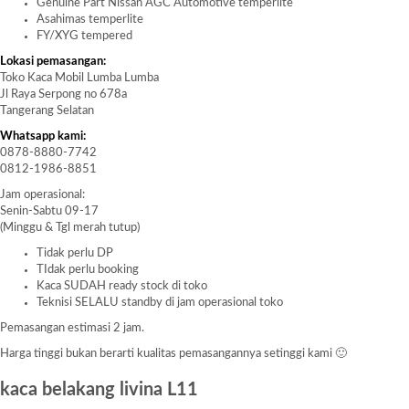
Genuine Part Nissan AGC Automotive temperlite
Asahimas temperlite
FY/XYG tempered
Lokasi pemasangan:
Toko Kaca Mobil Lumba Lumba
Jl Raya Serpong no 678a
Tangerang Selatan
Whatsapp kami:
0878-8880-7742
0812-1986-8851
Jam operasional:
Senin-Sabtu 09-17
(Minggu & Tgl merah tutup)
Tidak perlu DP
TIdak perlu booking
Kaca SUDAH ready stock di toko
Teknisi SELALU standby di jam operasional toko
Pemasangan estimasi 2 jam.
Harga tinggi bukan berarti kualitas pemasangannya setinggi kami 🙂
kaca belakang livina L11