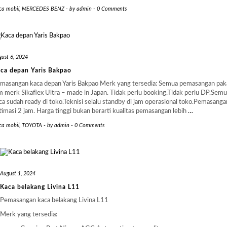
ca mobil
,
MERCEDES BENZ
-
by
admin
-
0 Comments
ust 6, 2024
ca depan Yaris Bakpao
masangan kaca depan Yaris Bakpao Merk yang tersedia: Semua pemasangan pak
m merk Sikaflex Ultra – made in Japan. Tidak perlu booking.Tidak perlu DP.Sem
ca sudah ready di toko.Teknisi selalu standby di jam operasional toko.Pemasanga
timasi 2 jam. Harga tinggi bukan berarti kualitas pemasangan lebih
…
ca mobil
,
TOYOTA
-
by
admin
-
0 Comments
August 1, 2024
Kaca belakang Livina L11
Pemasangan kaca belakang Livina L11
Merk yang tersedia: