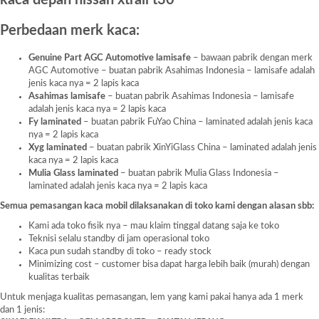
kaca depan nissan xtrail t30
Perbedaan merk kaca:
Genuine Part AGC Automotive lamisafe
– bawaan pabrik dengan merk
AGC Automotive – buatan pabrik Asahimas Indonesia – lamisafe adalah
jenis kaca nya = 2 lapis kaca
Asahimas lamisafe
– buatan pabrik Asahimas Indonesia – lamisafe
adalah jenis kaca nya = 2 lapis kaca
Fy laminated
– buatan pabrik FuYao China – laminated adalah jenis kaca
nya = 2 lapis kaca
Xyg laminated
– buatan pabrik XinYiGlass China – laminated adalah jenis
kaca nya = 2 lapis kaca
Mulia Glass laminated
– buatan pabrik Mulia Glass Indonesia –
laminated adalah jenis kaca nya = 2 lapis kaca
Semua pemasangan kaca mobil dilaksanakan di toko kami dengan alasan sbb:
Kami ada toko fisik nya – mau klaim tinggal datang saja ke toko
Teknisi selalu standby di jam operasional toko
Kaca pun sudah standby di toko – ready stock
Minimizing cost – customer bisa dapat harga lebih baik (murah) dengan
kualitas terbaik
Untuk menjaga kualitas pemasangan, lem yang kami pakai hanya ada 1 merk
dan 1 jenis: