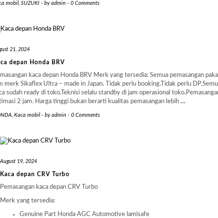
ca mobil
,
SUZUKI
-
by
admin
-
0 Comments
gust 21, 2024
ca depan Honda BRV
masangan kaca depan Honda BRV Merk yang tersedia: Semua pemasangan paka
m merk Sikaflex Ultra – made in Japan. Tidak perlu booking.Tidak perlu DP.Sem
ca sudah ready di toko.Teknisi selalu standby di jam operasional toko.Pemasanga
timasi 2 jam. Harga tinggi bukan berarti kualitas pemasangan lebih
…
ONDA
,
Kaca mobil
-
by
admin
-
0 Comments
August 19, 2024
Kaca depan CRV Turbo
Pemasangan kaca depan CRV Turbo
Merk yang tersedia:
Genuine Part Honda AGC Automotive lamisafe