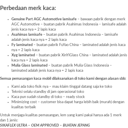
Perbedaan merk kaca:
Genuine Part AGC Automotive lamisafe
– bawaan pabrik dengan merk
AGC Automotive – buatan pabrik Asahimas Indonesia – lamisafe adalah
jenis kaca nya = 2 lapis kaca
Asahimas lamisafe
– buatan pabrik Asahimas Indonesia – lamisafe
adalah jenis kaca nya = 2 lapis kaca
Fy laminated
– buatan pabrik FuYao China – laminated adalah jenis kaca
nya = 2 lapis kaca
Xyg laminated
– buatan pabrik XinYiGlass China – laminated adalah jenis
kaca nya = 2 lapis kaca
Mulia Glass laminated
– buatan pabrik Mulia Glass Indonesia –
laminated adalah jenis kaca nya = 2 lapis kaca
Semua pemasangan kaca mobil dilaksanakan di toko kami dengan alasan sbb:
Kami ada toko fisik nya – mau klaim tinggal datang saja ke toko
Teknisi selalu standby di jam operasional toko
Kaca pun sudah standby di toko – ready stock
Minimizing cost – customer bisa dapat harga lebih baik (murah) dengan
kualitas terbaik
Untuk menjaga kualitas pemasangan, lem yang kami pakai hanya ada 1 merk
dan 1 jenis:
SIKAFLEX ULTRA – OEM APPROVED – BUATAN JEPANG