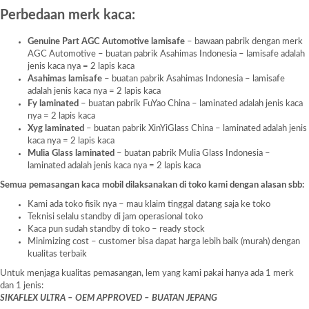
Perbedaan merk kaca:
Genuine Part AGC Automotive lamisafe
– bawaan pabrik dengan merk
AGC Automotive – buatan pabrik Asahimas Indonesia – lamisafe adalah
jenis kaca nya = 2 lapis kaca
Asahimas lamisafe
– buatan pabrik Asahimas Indonesia – lamisafe
adalah jenis kaca nya = 2 lapis kaca
Fy laminated
– buatan pabrik FuYao China – laminated adalah jenis kaca
nya = 2 lapis kaca
Xyg laminated
– buatan pabrik XinYiGlass China – laminated adalah jenis
kaca nya = 2 lapis kaca
Mulia Glass laminated
– buatan pabrik Mulia Glass Indonesia –
laminated adalah jenis kaca nya = 2 lapis kaca
Semua pemasangan kaca mobil dilaksanakan di toko kami dengan alasan sbb:
Kami ada toko fisik nya – mau klaim tinggal datang saja ke toko
Teknisi selalu standby di jam operasional toko
Kaca pun sudah standby di toko – ready stock
Minimizing cost – customer bisa dapat harga lebih baik (murah) dengan
kualitas terbaik
Untuk menjaga kualitas pemasangan, lem yang kami pakai hanya ada 1 merk
dan 1 jenis:
SIKAFLEX ULTRA – OEM APPROVED – BUATAN JEPANG