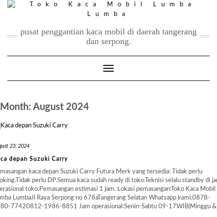
Skip
to
content
pusat penggantian kaca mobil di daerah tangerang
dan serpong.
Toggle Navigation
Month:
August 2024
gust 23, 2024
ca depan Suzuki Carry
masangan kaca depan Suzuki Carry Futura Merk yang tersedia: Tidak perlu
oking.Tidak perlu DP.Semua kaca sudah ready di toko.Teknisi selalu standby di j
erasional toko.Pemasangan estimasi 1 jam. Lokasi pemasangan:Toko Kaca Mobil
mba LumbaJl Raya Serpong no 678aTangerang Selatan Whatsapp kami:0878-
80-77420812-1986-8851 Jam operasional:Senin-Sabtu 09-17WIB(Minggu 