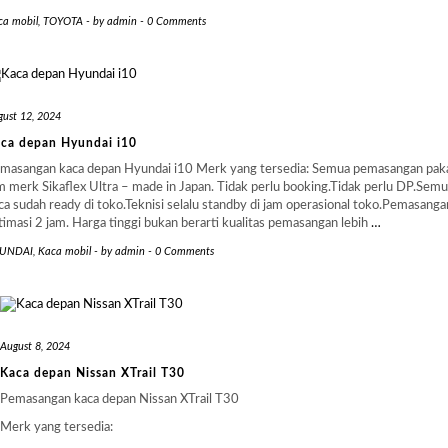
ca mobil
,
TOYOTA
-
by
admin
-
0 Comments
gust 12, 2024
ca depan Hyundai i10
masangan kaca depan Hyundai i10 Merk yang tersedia: Semua pemasangan pak
m merk Sikaflex Ultra – made in Japan. Tidak perlu booking.Tidak perlu DP.Sem
ca sudah ready di toko.Teknisi selalu standby di jam operasional toko.Pemasanga
timasi 2 jam. Harga tinggi bukan berarti kualitas pemasangan lebih
…
UNDAI
,
Kaca mobil
-
by
admin
-
0 Comments
August 8, 2024
Kaca depan Nissan XTrail T30
Pemasangan kaca depan Nissan XTrail T30
Merk yang tersedia: