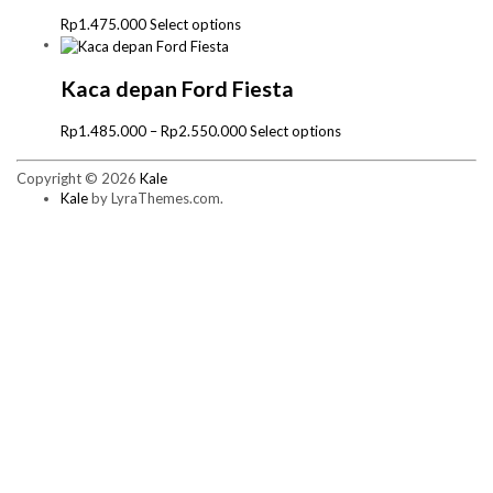
This
Rp
1.475.000
Select options
product
has
multiple
Kaca depan Ford Fiesta
variants.
The
Price
This
Rp
1.485.000
–
Rp
2.550.000
Select options
options
range:
product
may
Rp1.485.000
has
Copyright © 2026
Kale
be
through
multiple
Kale
by LyraThemes.com.
chosen
Rp2.550.000
variants.
on
The
the
options
product
may
page
be
chosen
on
the
product
page