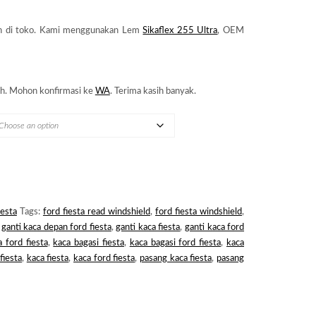
n di toko. Kami menggunakan Lem
Sikaflex 255 Ultra
, OEM
h. Mohon konfirmasi ke
WA
. Terima kasih banyak.
iesta
Tags:
ford fiesta read windshield
,
ford fiesta windshield
,
,
ganti kaca depan ford fiesta
,
ganti kaca fiesta
,
ganti kaca ford
 ford fiesta
,
kaca bagasi fiesta
,
kaca bagasi ford fiesta
,
kaca
fiesta
,
kaca fiesta
,
kaca ford fiesta
,
pasang kaca fiesta
,
pasang