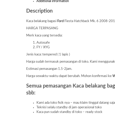
Additional information
Description
Kaca belakang bagasi
Ford
Fiesta Hatchback Mk. 6 2008-20
HARGA TERPASANG
Merk kaca yang tersedia:
Autosafe
FY / XYG
Jenis kaca: tempered ( 1 lapis )
Harga sudah termasuk pemasangan di toko. Kami mengguna
Estimasi pemasangan 1.5-2jam.
Harga sewaktu-waktu dapat berubah. Mohon konfirmasi ke
Semua pemasangan Kaca belakang bag
sbb:
Kami ada toko fisik nya – mau klaim tinggal datang saj
Teknisi selalu standby di jam operasional toko
Kaca pun sudah standby di toko – ready stock