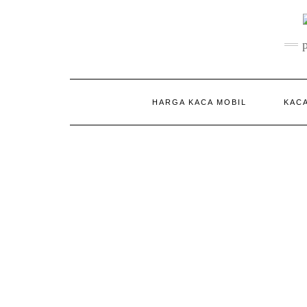
Skip
to
content
HARGA KACA MOBIL
KACA