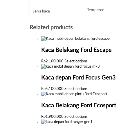
Tempered
Jenis kaca
Related products
Kaca Belakang Ford Escape
This
Rp
2.100.000
Select options
product
has
multiple
Kaca depan Ford Focus Gen3
variants.
The
This
Rp
5.100.000
Select options
options
product
may
has
be
multiple
Kaca Belakang Ford Ecosport
chosen
variants.
on
The
This
Rp
1.900.000
Select options
the
options
product
product
may
has
page