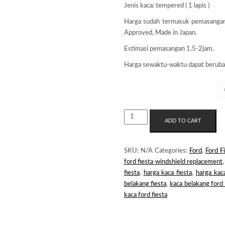
Jenis kaca: tempered ( 1 lapis )
Harga sudah termasuk pemasanga
Approved, Made in Japan.
Estimasi pemasangan 1.5-2jam.
Harga sewaktu-waktu dapat beruba
MERK KACA
KACA
ADD TO CART
BELAKANG
FORD
FIESTA
SKU:
N/A
Categories:
Ford
,
Ford F
QUANTITY
ford fiesta windshield replacement
fiesta
,
harga kaca fiesta
,
harga kaca
belakang fiesta
,
kaca belakang ford 
kaca ford fiesta