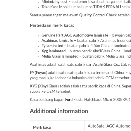
Minimizing cost – customer bisa dapat harga lebih baik
Toko Kaca Mobil Lumba Lumba
TIDAK PERNAH
sekal
Semua pemasangan melewati
Quality Control Check
setelah 
Perbedaan merk kaca:
Genuine Part AGC Automotive lamisafe
– bawaan pabr
Asahimas lamisafe
– buatan pabrik Asahimas Indonesia 
Fy laminated
– buatan pabrik FuYao China – laminated a
Xyg laminated
– buatan pabrik XinYiGlass China – lamin
Mulia Glass laminated
– buatan pabrik Mulia Glass Indo
Asahimas
adalah salah satu pabrik dari
Asahi Glass
Co
., Ltd.
FY (Fuyao)
adalah salah satu pabrik kaca terbesar di China. 
yang masuk ke Indonesia bukanlah dari pabrik OEM tersebut.
XYG (Xinyi Glass)
adalah salah satu pabrik kaca di China. Se
supply ke OEM tersebut.
Kaca belakang bagasi
Ford
Fiesta Hatchback Mk. 6 2008-20
Additional information
AutoSafe, AGC Automoti
Merk kaca