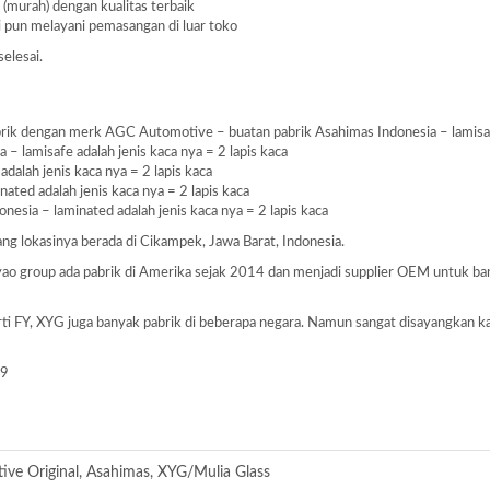
 (murah) dengan kualitas terbaik
i pun melayani pemasangan di luar toko
selesai.
ik dengan merk AGC Automotive – buatan pabrik Asahimas Indonesia – lamisafe 
– lamisafe adalah jenis kaca nya = 2 lapis kaca
dalah jenis kaca nya = 2 lapis kaca
ated adalah jenis kaca nya = 2 lapis kaca
nesia – laminated adalah jenis kaca nya = 2 lapis kaca
 yang lokasinya berada di Cikampek, Jawa Barat, Indonesia.
Fuyao group ada pabrik di Amerika sejak 2014 dan menjadi supplier OEM untuk 
perti FY, XYG juga banyak pabrik di beberapa negara. Namun sangat disayangkan k
19
ve Original, Asahimas, XYG/Mulia Glass