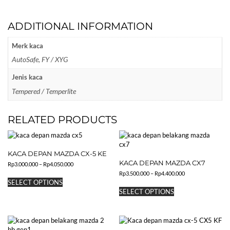
ADDITIONAL INFORMATION
Merk kaca
AutoSafe, FY / XYG
Jenis kaca
Tempered / Temperlite
RELATED PRODUCTS
KACA DEPAN MAZDA CX-5 KE
KACA DEPAN MAZDA CX7
Price
Rp
3.000.000
–
Rp
4.050.000
range:
Price
Rp
3.500.000
–
Rp
4.400.000
This
Rp3.000.000
range:
SELECT OPTIONS
product
This
through
Rp3.500.000
SELECT OPTIONS
has
product
Rp4.050.000
through
multiple
has
Rp4.400.000
variants.
multiple
The
variants.