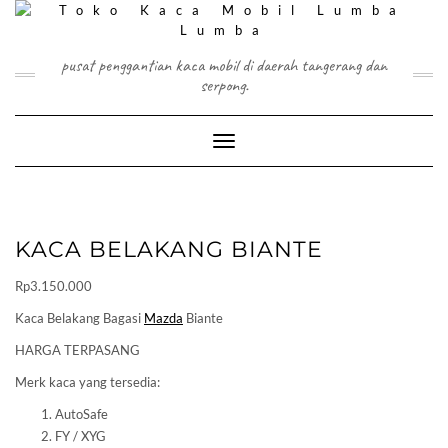
Skip
to
content
pusat penggantian kaca mobil di daerah tangerang dan
serpong.
Toggle Navigation
KACA BELAKANG BIANTE
Rp
3.150.000
Kaca Belakang Bagasi
Mazda
Biante
HARGA TERPASANG
Merk kaca yang tersedia:
AutoSafe
FY / XYG