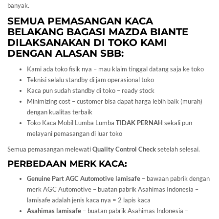
banyak.
SEMUA PEMASANGAN KACA
BELAKANG BAGASI
MAZDA
BIANTE
DILAKSANAKAN DI TOKO KAMI
DENGAN ALASAN SBB:
Kami ada toko fisik nya – mau klaim tinggal datang saja ke toko
Teknisi selalu standby di jam operasional toko
Kaca pun sudah standby di toko – ready stock
Minimizing cost – customer bisa dapat harga lebih baik (murah)
dengan kualitas terbaik
Toko Kaca Mobil Lumba Lumba
TIDAK PERNAH
sekali pun
melayani pemasangan di luar toko
Semua pemasangan melewati
Quality Control Check
setelah selesai.
PERBEDAAN MERK KACA:
Genuine Part AGC Automotive lamisafe
– bawaan pabrik dengan
merk AGC Automotive – buatan pabrik Asahimas Indonesia –
lamisafe adalah jenis kaca nya = 2 lapis kaca
Asahimas lamisafe
– buatan pabrik Asahimas Indonesia –