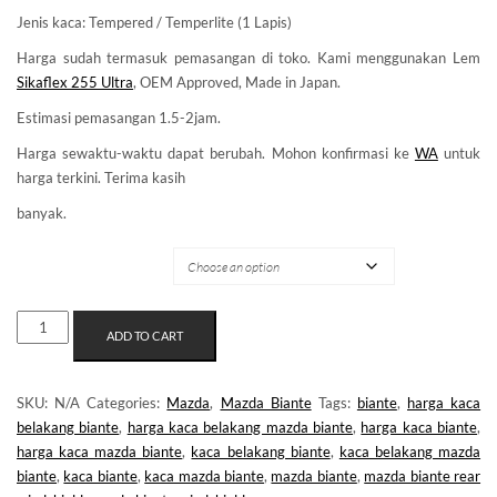
Jenis kaca: Tempered / Temperlite (1 Lapis)
Harga sudah termasuk pemasangan di toko. Kami menggunakan Lem
Sikaflex 255 Ultra
, OEM Approved, Made in Japan.
Estimasi pemasangan 1.5-2jam.
Harga sewaktu-waktu dapat berubah. Mohon konfirmasi ke
WA
untuk
harga terkini. Terima kasih
banyak.
MERK KACA
KACA
ADD TO CART
BELAKANG
BIANTE
QUANTITY
SKU:
N/A
Categories:
Mazda
,
Mazda Biante
Tags:
biante
,
harga kaca
belakang biante
,
harga kaca belakang mazda biante
,
harga kaca biante
,
harga kaca mazda biante
,
kaca belakang biante
,
kaca belakang mazda
biante
,
kaca biante
,
kaca mazda biante
,
mazda biante
,
mazda biante rear