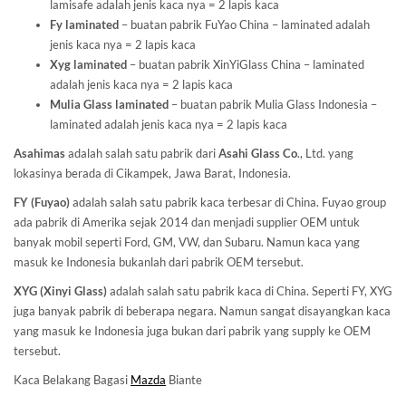
lamisafe adalah jenis kaca nya = 2 lapis kaca
Fy laminated
– buatan pabrik FuYao China – laminated adalah
jenis kaca nya = 2 lapis kaca
Xyg laminated
– buatan pabrik XinYiGlass China – laminated
adalah jenis kaca nya = 2 lapis kaca
Mulia Glass laminated
– buatan pabrik Mulia Glass Indonesia –
laminated adalah jenis kaca nya = 2 lapis kaca
Asahimas
adalah salah satu pabrik dari
Asahi Glass
Co
., Ltd. yang
lokasinya berada di Cikampek, Jawa Barat, Indonesia.
FY (Fuyao)
adalah salah satu pabrik kaca terbesar di China. Fuyao group
ada pabrik di Amerika sejak 2014 dan menjadi supplier OEM untuk
banyak mobil seperti Ford, GM, VW, dan Subaru. Namun kaca yang
masuk ke Indonesia bukanlah dari pabrik OEM tersebut.
XYG (Xinyi Glass)
adalah salah satu pabrik kaca di China. Seperti FY, XYG
juga banyak pabrik di beberapa negara. Namun sangat disayangkan kaca
yang masuk ke Indonesia juga bukan dari pabrik yang supply ke OEM
tersebut.
Kaca Belakang Bagasi
Mazda
Biante