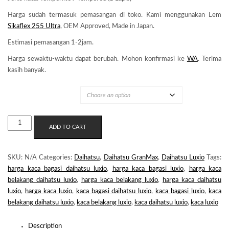
Harga sudah termasuk pemasangan di toko. Kami menggunakan Lem
Sikaflex 255 Ultra
, OEM Approved, Made in Japan.
Estimasi pemasangan 1-2jam.
Harga sewaktu-waktu dapat berubah. Mohon konfirmasi ke
WA
. Terima
kasih banyak.
MERK KACA
KACA
ADD TO CART
BELAKANG
DAIHATSU
LUXIO
SKU:
N/A
Categories:
Daihatsu
,
Daihatsu GranMax
,
Daihatsu Luxio
Tags:
QUANTITY
harga kaca bagasi daihatsu luxio
,
harga kaca bagasi luxio
,
harga kaca
belakang daihatsu luxio
,
harga kaca belakang luxio
,
harga kaca daihatsu
luxio
,
harga kaca luxio
,
kaca bagasi daihatsu luxio
,
kaca bagasi luxio
,
kaca
belakang daihatsu luxio
,
kaca belakang luxio
,
kaca daihatsu luxio
,
kaca luxio
Description