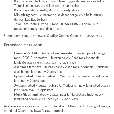
Kami ada toko fisik nya – mau klaim tinggal datang saja ke toko
Teknisi selalu standby di jam operasional toko
Kaca pun sudah standby di toko – ready stock
Minimizing cost – customer bisa dapat harga lebih baik (murah)
dengan kualitas terbaik
Toko Kaca Mobil Lumba Lumba
TIDAK PERNAH
sekali pun
melayani pemasangan di luar toko
Semua pemasangan melewati
Quality Control Check
setelah selesai.
Perbedaan merk kaca:
Genuine Part AGC Automotive lamisafe
– bawaan pabrik dengan
merk AGC Automotive – buatan pabrik Asahimas Indonesia –
lamisafe adalah jenis kaca nya = 2 lapis kaca
Asahimas lamisafe
– buatan pabrik Asahimas Indonesia – lamisafe
adalah jenis kaca nya = 2 lapis kaca
Fy laminated
– buatan pabrik FuYao China – laminated adalah jenis
kaca nya = 2 lapis kaca
Xyg laminated
– buatan pabrik XinYiGlass China – laminated adalah
jenis kaca nya = 2 lapis kaca
Mulia Glass laminated
– buatan pabrik Mulia Glass Indonesia –
laminated adalah jenis kaca nya = 2 lapis kaca
Asahimas
adalah salah satu pabrik dari
Asahi Glass
Co
., Ltd. yang lokasinya
berada di Cikampek, Jawa Barat, Indonesia.