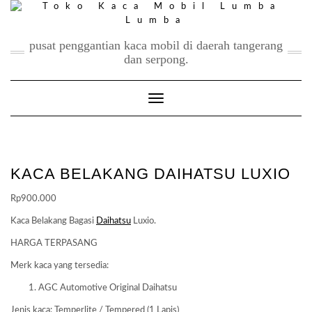
Skip
to
content
pusat penggantian kaca mobil di daerah tangerang
dan serpong.
Toggle Navigation
KACA BELAKANG DAIHATSU LUXIO
Rp
900.000
Kaca Belakang Bagasi
Daihatsu
Luxio.
HARGA TERPASANG
Merk kaca yang tersedia:
AGC Automotive Original Daihatsu
Jenis kaca: Temperlite / Tempered (1 Lapis)