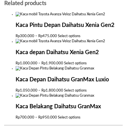
Related products
Kaca Pintu Depan Daihatsu Xenia Gen2
Price
This
Rp
300.000
–
Rp
475.000
Select options
range:
product
Rp300.000
has
through
multiple
Kaca depan Daihatsu Xenia Gen2
Rp475.000
variants.
The
Price
This
Rp
1.000.000
–
Rp
1.900.000
Select options
options
range:
product
may
Rp1.000.000
has
be
through
multiple
Kaca Depan Daihatsu GranMax Luxio
chosen
Rp1.900.000
variants.
on
The
Price
This
Rp
1.050.000
–
Rp
1.800.000
Select options
the
options
range:
product
product
may
Rp1.050.000
has
page
be
through
multiple
Kaca Belakang Daihatsu GranMax
chosen
Rp1.800.000
variants.
on
The
Price
This
Rp
700.000
–
Rp
950.000
Select options
the
options
range:
product
product
may