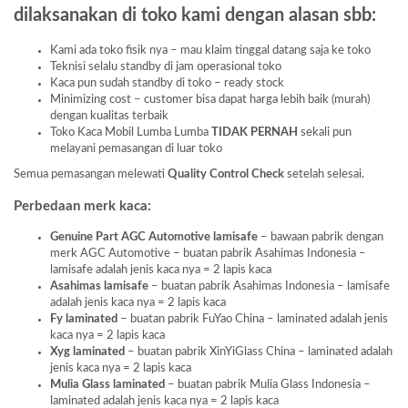
dilaksanakan di toko kami dengan alasan sbb:
Kami ada toko fisik nya – mau klaim tinggal datang saja ke toko
Teknisi selalu standby di jam operasional toko
Kaca pun sudah standby di toko – ready stock
Minimizing cost – customer bisa dapat harga lebih baik (murah)
dengan kualitas terbaik
Toko Kaca Mobil Lumba Lumba
TIDAK PERNAH
sekali pun
melayani pemasangan di luar toko
Semua pemasangan melewati
Quality Control Check
setelah selesai.
Perbedaan merk kaca:
Genuine Part AGC Automotive lamisafe
– bawaan pabrik dengan
merk AGC Automotive – buatan pabrik Asahimas Indonesia –
lamisafe adalah jenis kaca nya = 2 lapis kaca
Asahimas lamisafe
– buatan pabrik Asahimas Indonesia – lamisafe
adalah jenis kaca nya = 2 lapis kaca
Fy laminated
– buatan pabrik FuYao China – laminated adalah jenis
kaca nya = 2 lapis kaca
Xyg laminated
– buatan pabrik XinYiGlass China – laminated adalah
jenis kaca nya = 2 lapis kaca
Mulia Glass laminated
– buatan pabrik Mulia Glass Indonesia –
laminated adalah jenis kaca nya = 2 lapis kaca