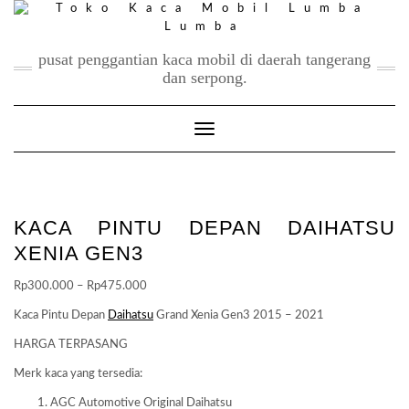
Skip
to
content
pusat penggantian kaca mobil di daerah tangerang
dan serpong.
Toggle Navigation
KACA PINTU DEPAN DAIHATSU
XENIA GEN3
Price
Rp
300.000
–
Rp
475.000
range:
Kaca Pintu Depan
Daihatsu
Grand Xenia Gen3 2015 – 2021
Rp300.000
HARGA TERPASANG
through
Rp475.000
Merk kaca yang tersedia:
AGC Automotive Original Daihatsu