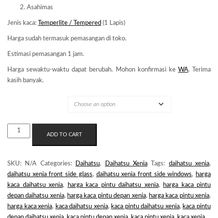
Asahimas
Jenis kaca:
Temperlite / Tempered
(1 Lapis)
Harga sudah termasuk pemasangan di toko.
Estimasi pemasangan 1 jam.
Harga sewaktu-waktu dapat berubah. Mohon konfirmasi ke
WA
. Terima
kasih banyak.
MERK KACA
KACA
ADD TO CART
PINTU
DEPAN
DAIHATSU
SKU:
N/A
Categories:
Daihatsu
,
Daihatsu Xenia
Tags:
daihatsu xenia
,
XENIA
daihatsu xenia front side glass
,
daihatsu xenia front side windows
,
harga
GEN3
kaca daihatsu xenia
,
harga kaca pintu daihatsu xenia
,
harga kaca pintu
QUANTITY
depan daihatsu xenia
,
harga kaca pintu depan xenia
,
harga kaca pintu xenia
,
harga kaca xenia
,
kaca daihatsu xenia
,
kaca pintu daihatsu xenia
,
kaca pintu
depan daihatsu xenia
,
kaca pintu depan xenia
,
kaca pintu xenia
,
kaca xenia