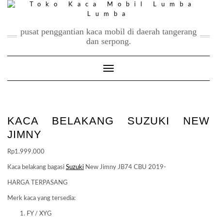
Skip
to
content
pusat penggantian kaca mobil di daerah tangerang
dan serpong.
Toggle Navigation
KACA BELAKANG SUZUKI NEW
JIMNY
Rp
1.999.000
Kaca belakang bagasi
Suzuki
New Jimny JB74 CBU 2019-
HARGA TERPASANG
Merk kaca yang tersedia:
FY / XYG