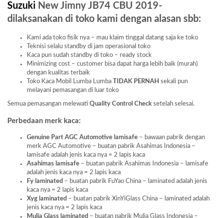
Suzuki
New Jimny JB74 CBU 2019-
dilaksanakan di toko kami dengan alasan sbb:
Kami ada toko fisik nya – mau klaim tinggal datang saja ke toko
Teknisi selalu standby di jam operasional toko
Kaca pun sudah standby di toko – ready stock
Minimizing cost – customer bisa dapat harga lebih baik (murah)
dengan kualitas terbaik
Toko Kaca Mobil Lumba Lumba
TIDAK PERNAH
sekali pun
melayani pemasangan di luar toko
Semua pemasangan melewati
Quality Control Check
setelah selesai.
Perbedaan merk kaca:
Genuine Part AGC Automotive lamisafe
– bawaan pabrik dengan
merk AGC Automotive – buatan pabrik Asahimas Indonesia –
lamisafe adalah jenis kaca nya = 2 lapis kaca
Asahimas lamisafe
– buatan pabrik Asahimas Indonesia – lamisafe
adalah jenis kaca nya = 2 lapis kaca
Fy laminated
– buatan pabrik FuYao China – laminated adalah jenis
kaca nya = 2 lapis kaca
Xyg laminated
– buatan pabrik XinYiGlass China – laminated adalah
jenis kaca nya = 2 lapis kaca
Mulia Glass laminated
– buatan pabrik Mulia Glass Indonesia –