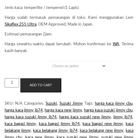
Jenis kaca: temperlite / tempered (1 Lapis)
Harga sudah termasuk pemasangan di toko. Kami menggunakan Lem
Sikaflex 255 Ultra
, OEM Approved, Made in Japan.
Estimasi pemasangan 2jam.
Harga sewaktu-waktu dapat berubah. Mohon konfirmasi ke
WA
. Terima
kasih banyak.
MERK KACA
KACA
ADD TO CART
BELAKANG
SUZUKI
NEW
SKU:
N/A
Categories:
Suzuki
,
Suzuki Jimny
Tags:
harga kaca jimny cbu
,
JIMNY
harga kaca jimny jb74
,
harga kaca new jimny
,
harga kaca suzuki jimny cbu
,
QUANTITY
harga kaca suzuki jimny jb74
,
harga kaca suzuki new jimny
,
jimny jb74
,
kaca bagasi jimny
,
kaca bagasi jimny jb74
,
kaca bagasi new jimny
,
kaca
belakang jimny
,
kaca belakang jimny jb74
,
kaca belakang new jimny
,
kaca
jimny cbu
,
kaca new jimny
,
kaca suzuki new jimny
,
suzuki new jimny