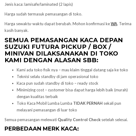
Jenis kaca: lamisafe/laminated (2 lapis)
Harga sudah termasuk pemasangan di toko.
Harga sewaktu-waktu dapat berubah. Mohon konfirmasi ke
WA
. Terima
kasih banyak.
SEMUA PEMASANGAN KACA DEPAN
SUZUKI
FUTURA PICKUP / BOX /
MINIVAN DILAKSANAKAN DI TOKO
KAMI DENGAN ALASAN SBB:
Kami ada toko fisik nya – mau klaim tinggal datang saja ke toko
Teknisi selalu standby di jam operasional toko
Kaca pun sudah standby di toko – ready stock
Minimizing cost – customer bisa dapat harga lebih baik (murah)
dengan kualitas terbaik
Toko Kaca Mobil Lumba Lumba
TIDAK PERNAH
sekali pun
melayani pemasangan di luar toko
Semua pemasangan melewati
Quality Control Check
setelah selesai.
PERBEDAAN MERK KACA: