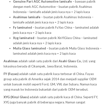
Genuine Part AGC Automotive lamisafe
– bawaan pabrik
dengan merk AGC Automotive – buatan pabrik Asahimas
Indonesia – lamisafe adalah jenis kaca nya = 2 lapis kaca
Asahimas lamisafe
– buatan pabrik Asahimas Indonesia –
lamisafe adalah jenis kaca nya = 2 lapis kaca
Fy laminated
– buatan pabrik FuYao China – laminated adalah
jenis kaca nya = 2 lapis kaca
Xyg laminated
– buatan pabrik XinYiGlass China – laminated
adalah jenis kaca nya = 2 lapis kaca
Mulia Glass laminated
– buatan pabrik Mulia Glass Indonesia –
laminated adalah jenis kaca nya = 2 lapis kaca
Asahimas
adalah salah satu pabrik dari
Asahi Glass
Co
., Ltd. yang
lokasinya berada di Cikampek, Jawa Barat, Indonesia.
FY (Fuyao)
adalah salah satu pabrik kaca terbesar di China. Fuyao
group ada pabrik di Amerika sejak 2014 dan menjadi supplier OEM
untuk banyak mobil seperti Ford, GM, VW, dan Subaru. Namun kaca
yang masuk ke Indonesia bukanlah dari pabrik OEM tersebut.
XYG (Xinyi Glass)
adalah salah satu pabrik kaca di China. Seperti FY,
XYG juga banyak pabrik di beberapa negara. Namun sangat