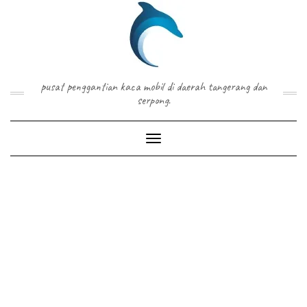
Skip
to
content
pusat penggantian kaca mobil di daerah tangerang dan
serpong.
Toggle Navigation