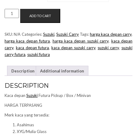
KACA
ADD TO CART
DEPAN
SUZUKI
FUTURA
SKU:
N/A
Categories:
Suzuki
,
Suzuki Carry
Tags:
harga kaca depan carry
,
QUANTITY
harga kaca depan futura
,
harga kaca depan suzuki carry
,
kaca depan
carry
,
kaca depan futura
,
kaca depan suzuki carry
,
suzuki carry
,
suzuki
carry futura
,
suzuki futura
Description
Additional information
DESCRIPTION
Kaca depan
Suzuki
Futura Pickup / Box / Minivan
HARGA TERPASANG
Merk kaca yang tersedia:
Asahimas
XYG/Mulia Glass