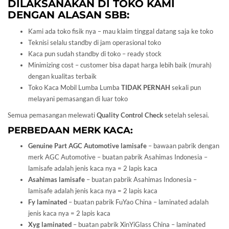
DILAKSANAKAN DI TOKO KAMI
DENGAN ALASAN SBB:
Kami ada toko fisik nya – mau klaim tinggal datang saja ke toko
Teknisi selalu standby di jam operasional toko
Kaca pun sudah standby di toko – ready stock
Minimizing cost – customer bisa dapat harga lebih baik (murah)
dengan kualitas terbaik
Toko Kaca Mobil Lumba Lumba
TIDAK PERNAH
sekali pun
melayani pemasangan di luar toko
Semua pemasangan melewati
Quality Control Check
setelah selesai.
PERBEDAAN MERK KACA:
Genuine Part AGC Automotive lamisafe
– bawaan pabrik dengan
merk AGC Automotive – buatan pabrik Asahimas Indonesia –
lamisafe adalah jenis kaca nya = 2 lapis kaca
Asahimas lamisafe
– buatan pabrik Asahimas Indonesia –
lamisafe adalah jenis kaca nya = 2 lapis kaca
Fy laminated
– buatan pabrik FuYao China – laminated adalah
jenis kaca nya = 2 lapis kaca
Xyg laminated
– buatan pabrik XinYiGlass China – laminated