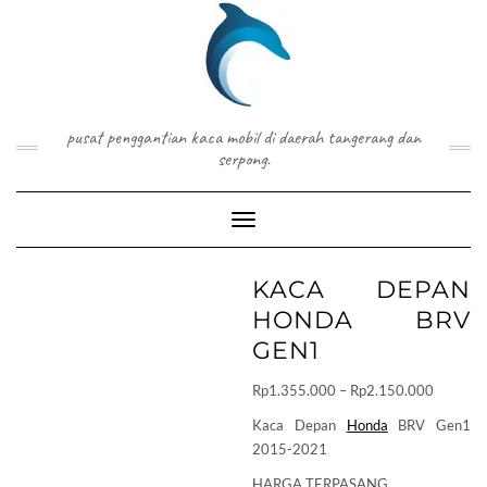
Skip
to
content
pusat penggantian kaca mobil di daerah tangerang dan
serpong.
Toggle Navigation
KACA DEPAN
HONDA BRV
GEN1
Price
Rp
1.355.000
–
Rp
2.150.000
range:
Kaca Depan
Honda
BRV Gen1
Rp1.355
2015-2021
through
HARGA TERPASANG
Rp2.150