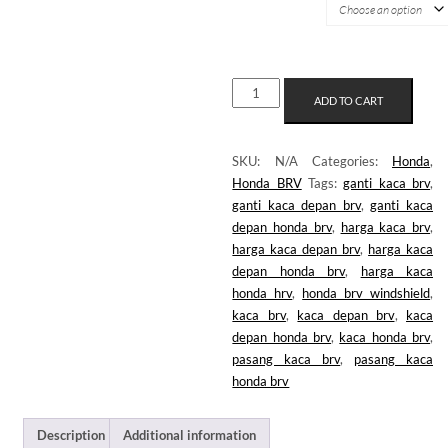
KACA
ADD TO CART
DEPAN
HONDA
BRV
SKU:
N/A
Categories:
Honda
,
GEN1
Honda BRV
Tags:
ganti kaca brv
,
QUANTITY
ganti kaca depan brv
,
ganti kaca
depan honda brv
,
harga kaca brv
,
harga kaca depan brv
,
harga kaca
depan honda brv
,
harga kaca
honda hrv
,
honda brv windshield
,
kaca brv
,
kaca depan brv
,
kaca
depan honda brv
,
kaca honda brv
,
pasang kaca brv
,
pasang kaca
honda brv
Description
Additional information