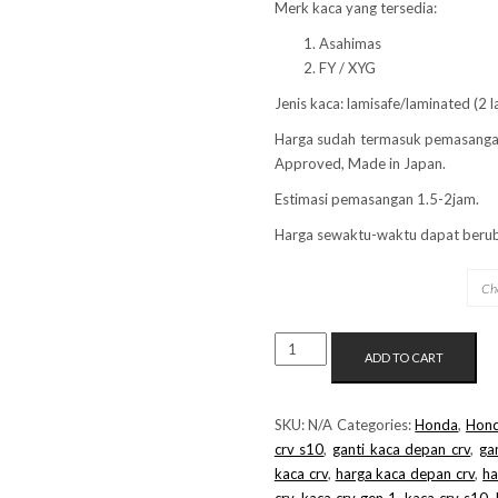
Merk kaca yang tersedia:
Asahimas
FY / XYG
Jenis kaca: lamisafe/laminated (2 l
Harga sudah termasuk pemasanga
Approved, Made in Japan.
Estimasi pemasangan 1.5-2jam.
Harga sewaktu-waktu dapat berub
MERK KACA
KACA
ADD TO CART
DEPAN
HONDA
CRV
SKU:
N/A
Categories:
Honda
,
Hon
GEN1
crv s10
,
ganti kaca depan crv
,
ga
QUANTITY
kaca crv
,
harga kaca depan crv
,
ha