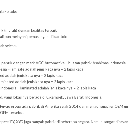
aja ke toko
ik (murah) dengan kualitas terbaik
ali pun melayani pemasangan di luar toko
ah selesai.
pabrik dengan merk AGC Automotive – buatan pabrik Asahimas Indonesia – la
ia – lamisafe adalah jenis kaca nya = 2 lapis kaca
d adalah jenis kaca nya = 2 lapis kaca
aminated adalah jenis kaca nya = 2 lapis kaca
Indonesia – laminated adalah jenis kaca nya = 2 lapis kaca
Ltd. yang lokasinya berada di Cikampek, Jawa Barat, Indonesia.
a. Fuyao group ada pabrik di Amerika sejak 2014 dan menjadi supplier OEM u
 OEM tersebut.
 Seperti FY, XYG juga banyak pabrik di beberapa negara. Namun sangat disaya