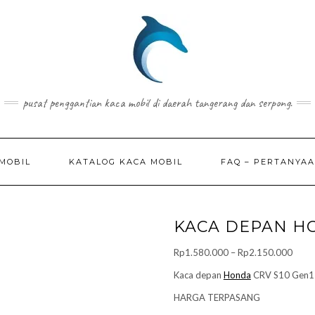
pusat penggantian kaca mobil di daerah tangerang dan serpong.
MOBIL
KATALOG KACA MOBIL
FAQ – PERTANYA
KACA DEPAN H
Price
Rp
1.580.000
–
Rp
2.150.000
range
Kaca depan
Honda
CRV S10 Gen1
Rp1.
HARGA TERPASANG
throu
Rp2.