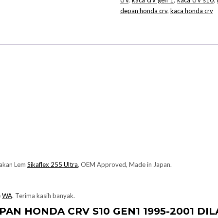
crv
,
kaca crv gen 1
,
kaca crv s10
,
depan honda crv
,
kaca honda crv
nakan Lem
Sikaflex 255 Ultra
, OEM Approved, Made in Japan.
e
WA
. Terima kasih banyak.
EPAN
HONDA
CRV S10 GEN1 1995-2001 D