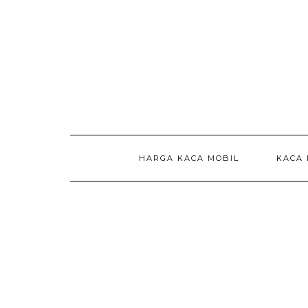
Skip
to
content
HARGA KACA MOBIL
KACA 