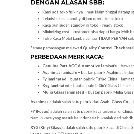
DENGAN ALASAN SBB:
Kami ada toko fisik nya – mau klaim tinggal datang s
Teknisi selalu standby di jam operasional toko
Kaca pun sudah standby di toko – ready stock
Minimizing cost – customer bisa dapat harga lebih ba
Toko Kaca Mobil Lumba Lumba
TIDAK PERNAH
sek
Semua pemasangan melewati
Quality Control Check
setel
PERBEDAAN MERK KACA:
Genuine Part AGC Automotive lamisafe
– bawaan 
Asahimas lamisafe
– buatan pabrik Asahimas Indones
Fy laminated
– buatan pabrik FuYao China – laminate
Xyg laminated
– buatan pabrik XinYiGlass China – l
Mulia Glass laminated
– buatan pabrik Mulia Glass 
Asahimas
adalah salah satu pabrik dari
Asahi Glass
Co
., 
FY (Fuyao)
adalah salah satu pabrik kaca terbesar di Chin
Namun kaca yang masuk ke Indonesia bukanlah dari pabrik
XYG (Xinyi Glass)
adalah salah satu pabrik kaca di China.