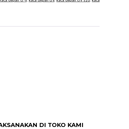
kaca depan cr-v
,
kaca depan crv
,
kaca depan crv s10
,
kaca
ILAKSANAKAN DI TOKO KAMI