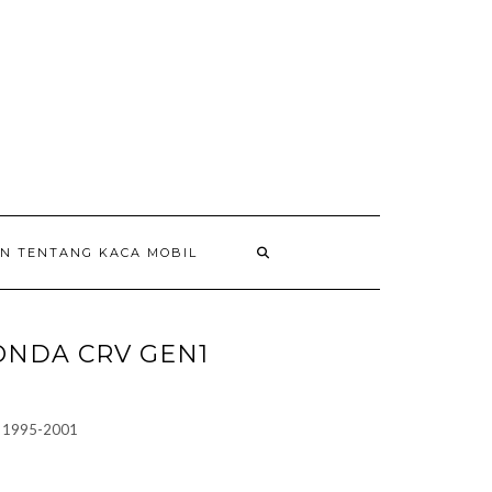
AN TENTANG KACA MOBIL
ONDA CRV GEN1
:
 1995-2001
580.000
gh
150.000