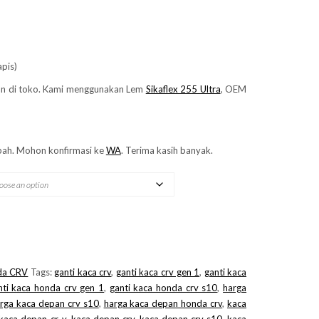
apis)
n di toko. Kami menggunakan Lem
Sikaflex 255 Ultra
, OEM
ah. Mohon konfirmasi ke
WA
. Terima kasih banyak.
da CRV
Tags:
ganti kaca crv
,
ganti kaca crv gen 1
,
ganti kaca
nti kaca honda crv gen 1
,
ganti kaca honda crv s10
,
harga
rga kaca depan crv s10
,
harga kaca depan honda crv
,
kaca