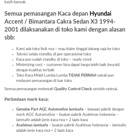
kasih banyak.
Semua pemasangan Kaca depan
Hyundai
Accent / Bimantara Cakra Sedan X3 1994-
2001 dilaksanakan di toko kami dengan alasan
sbb:
Kami ada toko fisik nya – mau klaim tinggal datang saja ke toko
Teknisi selalu standby di jam operasional toko
Kaca pun sudah standby di toko – ready stock
Minimizing cost – customer bisa dapat harga lebih baik (murah)
dengan kualitas terbaik
Toko Kaca Mobil Lumba Lumba
TIDAK PERNAH
sekali pun
melayani pemasangan di luar toko
Semua pemasangan melewati
Quality Control Check
setelah selesai.
Perbedaan merk kaca:
Genuine Part AGC Automotive lamisafe
– bawaan pabrik dengan
merk AGC Automotive – buatan pabrik Asahimas Indonesia –
lamisafe adalah jenis kaca nya = 2 lapis kaca
Asahimas lamisafe
– buatan pabrik Asahimas Indonesia – lamisafe
adalah jenis kaca nya = 2 lapis kaca