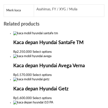
Asahimas, FY / XYG / Mulia
Merk kaca
Related products
Kaca depan Hyundai SantaFe TM
This
Rp
2.350.000
Select options
product
has
multiple
Kaca depan Hyundai Avega Verna
variants.
The
This
Rp
1.570.000
Select options
options
product
may
has
be
multiple
Kaca depan Hyundai Getz
chosen
variants.
on
The
This
Rp
1.600.000
Select options
the
options
product
product
may
has