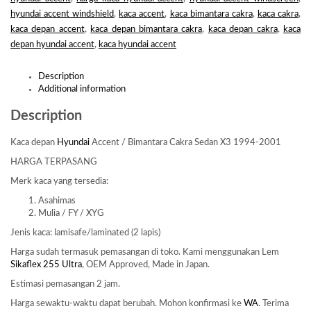
hyundai accent windshield
,
kaca accent
,
kaca bimantara cakra
,
kaca cakra
,
kaca depan accent
,
kaca depan bimantara cakra
,
kaca depan cakra
,
kaca
depan hyundai accent
,
kaca hyundai accent
Description
Additional information
Description
Kaca depan
Hyundai
Accent / Bimantara Cakra Sedan X3 1994-2001
HARGA TERPASANG
Merk kaca yang tersedia:
Asahimas
Mulia / FY / XYG
Jenis kaca: lamisafe/laminated (2 lapis)
Harga sudah termasuk pemasangan di toko. Kami menggunakan Lem
Sikaflex 255 Ultra
, OEM Approved, Made in Japan.
Estimasi pemasangan 2 jam.
Harga sewaktu-waktu dapat berubah. Mohon konfirmasi ke
WA
. Terima