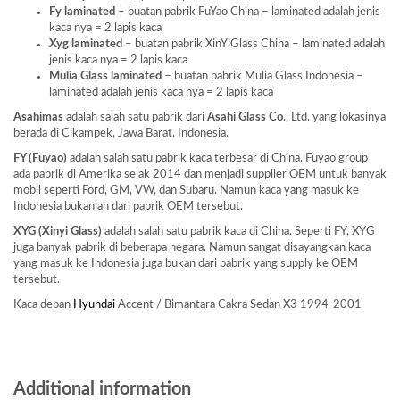
Fy laminated
– buatan pabrik FuYao China – laminated adalah jenis
kaca nya = 2 lapis kaca
Xyg laminated
– buatan pabrik XinYiGlass China – laminated adalah
jenis kaca nya = 2 lapis kaca
Mulia Glass laminated
– buatan pabrik Mulia Glass Indonesia –
laminated adalah jenis kaca nya = 2 lapis kaca
Asahimas
adalah salah satu pabrik dari
Asahi Glass
Co
., Ltd. yang lokasinya
berada di Cikampek, Jawa Barat, Indonesia.
FY (Fuyao)
adalah salah satu pabrik kaca terbesar di China. Fuyao group
ada pabrik di Amerika sejak 2014 dan menjadi supplier OEM untuk banyak
mobil seperti Ford, GM, VW, dan Subaru. Namun kaca yang masuk ke
Indonesia bukanlah dari pabrik OEM tersebut.
XYG (Xinyi Glass)
adalah salah satu pabrik kaca di China. Seperti FY, XYG
juga banyak pabrik di beberapa negara. Namun sangat disayangkan kaca
yang masuk ke Indonesia juga bukan dari pabrik yang supply ke OEM
tersebut.
Kaca depan
Hyundai
Accent / Bimantara Cakra Sedan X3 1994-2001
Additional information