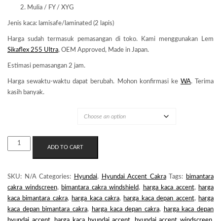
Mulia / FY / XYG
Jenis kaca: lamisafe/laminated (2 lapis)
Harga sudah termasuk pemasangan di toko. Kami menggunakan Lem
Sikaflex 255 Ultra
, OEM Approved, Made in Japan.
Estimasi pemasangan 2 jam.
Harga sewaktu-waktu dapat berubah. Mohon konfirmasi ke
WA
. Terima
kasih banyak.
MERK KACA
KACA
ADD TO CART
DEPAN
HYUNDAI
ACCENT
SKU:
N/A
Categories:
Hyundai
,
Hyundai Accent Cakra
Tags:
bimantara
CAKRA
cakra windscreen
,
bimantara cakra windshield
,
harga kaca accent
,
harga
QUANTITY
kaca bimantara cakra
,
harga kaca cakra
,
harga kaca depan accent
,
harga
kaca depan bimantara cakra
,
harga kaca depan cakra
,
harga kaca depan
hyundai accent
,
harga kaca hyundai accent
,
hyundai accent windscreen
,