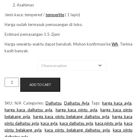
Asahimas
Jenis kaca: tempered /
temperlite
( 1 lapis)
Harga sudah termasuk pemasangan di toko.
Estimasi pemasangan 1.5-2jam
Harga sewaktu-waktu dapat berubah. Mohon konfirmasi ke
WA
. Terima
kasih banyak.
MERK KACA
KACA
ADD TO CART
PINTU
BELAKANG
DAIHATSU
SKU:
N/A
Categories:
Daihatsu
,
Daihatsu Ayla
Tags:
harga kaca ayla
,
AYLA
harga kaca daihatsu ayla
,
harga kaca pintu ayla
,
harga kaca pintu
GEN1
belakang ayla
,
harga kaca pintu belakang daihatsu ayla
,
harga kaca
QUANTITY
pintu daihatsu ayla
,
kaca ayla
,
kaca daihatsu ayla
,
kaca pintu ayla
,
kaca
pintu belakang ayla
,
kaca pintu belakang daihatsu ayla
,
kaca pintu
daihatsu ayla