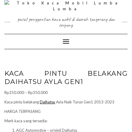
Skip
to
content
pusat penggantian kaca mobil di daerah tangerang dan
serpong.
Toggle Navigation
KACA PINTU BELAKANG
DAIHATSU AYLA GEN1
Price
Rp
250.000
–
Rp
350.000
range:
Kaca pintu belakang
Daihatsu
Ayla Naik Turun Gen1 2013-2023
Rp250.000
HARGA TERPASANG
through
Rp350.000
Merk kaca yang tersedia:
AGC Automotive – orisinil Daihatsu