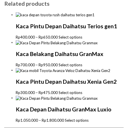
Related products
Kaca Pintu Depan Daihatsu Terios gen1
Price
This
Rp
400.000
–
Rp
650.000
Select options
range:
product
Rp400.000
has
through
multiple
Kaca Belakang Daihatsu GranMax
Rp650.000
variants.
The
Price
This
Rp
700.000
–
Rp
950.000
Select options
options
range:
product
may
Rp700.000
has
be
through
multiple
Kaca Pintu Depan Daihatsu Xenia Gen2
chosen
Rp950.000
variants.
on
The
Price
This
Rp
300.000
–
Rp
475.000
Select options
the
options
range:
product
product
may
Rp300.000
has
page
be
through
multiple
Kaca Depan Daihatsu GranMax Luxio
chosen
Rp475.000
variants.
on
The
Price
This
Rp
1.050.000
–
Rp
1.800.000
Select options
the
options
range:
product
product