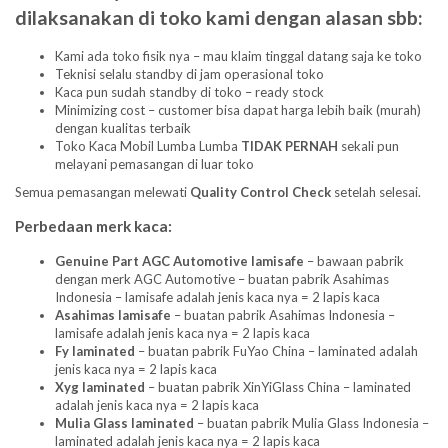
dilaksanakan di toko kami dengan alasan sbb:
Kami ada toko fisik nya – mau klaim tinggal datang saja ke toko
Teknisi selalu standby di jam operasional toko
Kaca pun sudah standby di toko – ready stock
Minimizing cost – customer bisa dapat harga lebih baik (murah)
dengan kualitas terbaik
Toko Kaca Mobil Lumba Lumba
TIDAK PERNAH
sekali pun
melayani pemasangan di luar toko
Semua pemasangan melewati
Quality Control Check
setelah selesai.
Perbedaan merk kaca:
Genuine Part AGC Automotive lamisafe
– bawaan pabrik
dengan merk AGC Automotive – buatan pabrik Asahimas
Indonesia – lamisafe adalah jenis kaca nya = 2 lapis kaca
Asahimas lamisafe
– buatan pabrik Asahimas Indonesia –
lamisafe adalah jenis kaca nya = 2 lapis kaca
Fy laminated
– buatan pabrik FuYao China – laminated adalah
jenis kaca nya = 2 lapis kaca
Xyg laminated
– buatan pabrik XinYiGlass China – laminated
adalah jenis kaca nya = 2 lapis kaca
Mulia Glass laminated
– buatan pabrik Mulia Glass Indonesia –
laminated adalah jenis kaca nya = 2 lapis kaca