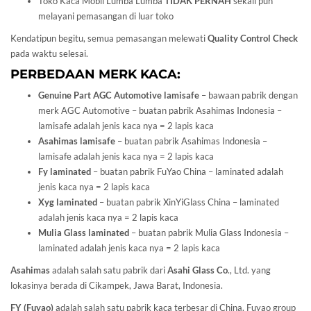
Toko Kaca Mobil Lumba Lumba
TIDAK PERNAH
sekali pun
melayani pemasangan di luar toko
Kendatipun begitu, semua pemasangan melewati
Quality Control Check
pada waktu selesai.
PERBEDAAN MERK KACA:
Genuine Part AGC Automotive lamisafe
– bawaan pabrik dengan
merk AGC Automotive – buatan pabrik Asahimas Indonesia –
lamisafe adalah jenis kaca nya = 2 lapis kaca
Asahimas lamisafe
– buatan pabrik Asahimas Indonesia –
lamisafe adalah jenis kaca nya = 2 lapis kaca
Fy laminated
– buatan pabrik FuYao China – laminated adalah
jenis kaca nya = 2 lapis kaca
Xyg laminated
– buatan pabrik XinYiGlass China – laminated
adalah jenis kaca nya = 2 lapis kaca
Mulia Glass laminated
– buatan pabrik Mulia Glass Indonesia –
laminated adalah jenis kaca nya = 2 lapis kaca
Asahimas
adalah salah satu pabrik dari
Asahi Glass
Co
., Ltd. yang
lokasinya berada di Cikampek, Jawa Barat, Indonesia.
FY (Fuyao)
adalah salah satu pabrik kaca terbesar di China. Fuyao group