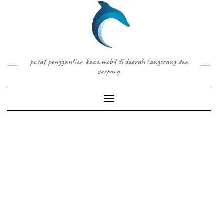
Skip
to
content
pusat penggantian kaca mobil di daerah tangerang dan
serpong.
Toggle Navigation