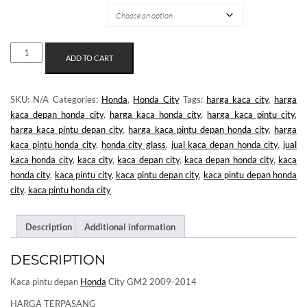
MERK KACA
KACA
ADD TO CART
PINTU
DEPAN
HONDA
SKU:
N/A
Categories:
Honda
,
Honda City
Tags:
harga kaca city
,
harga
CITY
kaca depan honda city
,
harga kaca honda city
,
harga kaca pintu city
,
GM2
harga kaca pintu depan city
,
harga kaca pintu depan honda city
,
harga
QUANTITY
kaca pintu honda city
,
honda city glass
,
jual kaca depan honda city
,
jual
kaca honda city
,
kaca city
,
kaca depan city
,
kaca depan honda city
,
kaca
honda city
,
kaca pintu city
,
kaca pintu depan city
,
kaca pintu depan honda
city
,
kaca pintu honda city
Description
Additional information
DESCRIPTION
Kaca pintu depan
Honda
City GM2 2009-2014
HARGA TERPASANG